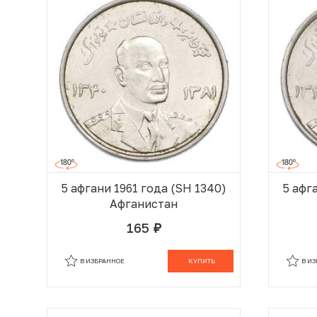
5 афгани 1961 года (SH 1340)
5 афг
Афганистан
165
руб.
В КОРЗИНЕ
В ИЗБРАННОЕ
КУПИТЬ
В И