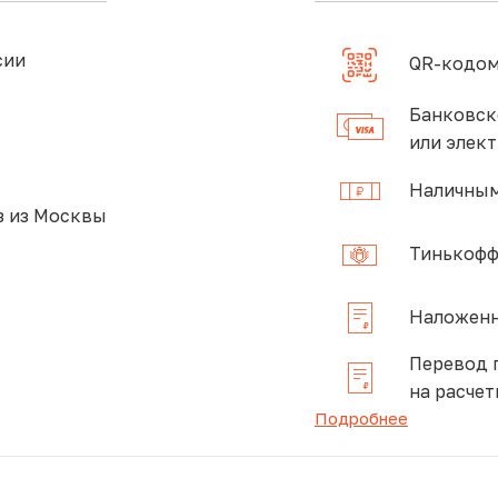
сии
QR-кодом
Банковск
или элек
Наличным
 из Москвы
Тинькофф
Наложенн
Перевод 
на расчет
Подробнее