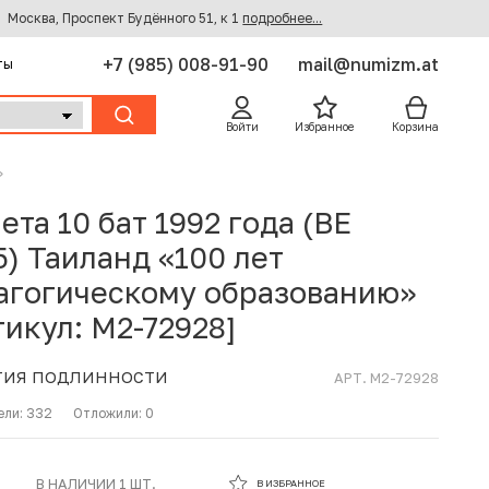
Москва, Проспект Будённого 51, к 1
подробнее...
+7 (985) 008-91-90
mail@numizm.at
ты
Войти
Избранное
Корзина
»
ета 10 бат 1992 года (BE
5) Таиланд «100 лет
агогическому образованию»
тикул: M2-72928]
ТИЯ ПОДЛИННОСТИ
АРТ. M2-72928
ели:
332
Отложили:
0
В ИЗБРАННОМ
В НАЛИЧИИ 1 ШТ.
В ИЗБРАННОЕ