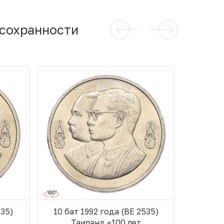
 сохранности
535)
10 бат 1992 года (BE 2535)
10 бат
Таиланд «100 лет
Т