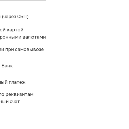
 (через СБП)
ой картой
тронными валютами
и при самовывозе
 Банк
ый платеж
по реквизитам
ный счет