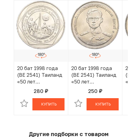
20 бат 1998 года
20 бат 1998 года
20 б
(BE 2541) Таиланд
(BE 2541) Таиланд
(BE 
«50 лет
«50 лет
«50 
организации
организации
орг
280
250
руб.
руб.
В КОРЗИНЕ
В КОРЗИНЕ
ветеранов»
ветеранов»
вете
КУПИТЬ
КУПИТЬ
Другие подборки с товаром