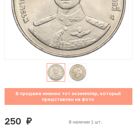
Юбилейные монеты Банка России (с 1999 года)
Памятные и инвестиционные монеты СССР и России
Иностранные монеты
Неофициальные выпуски монет (Unusual)
Античные и средневековые монеты
Наборы монет
В продаже именно тот экземпляр, который
Инвестиционные монеты
представлен на фото
250
руб.
В наличии 1 шт.