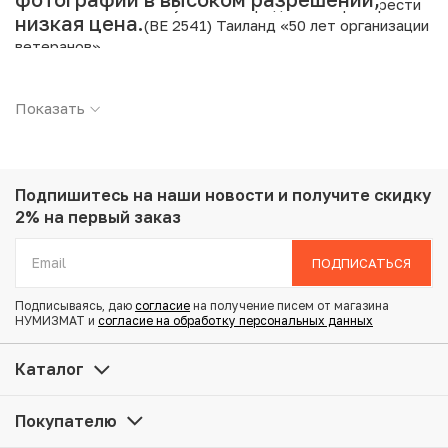
Интернет магазин «Нумизмат» предлагает приобрести
низкая цена.
20 бат 1998 года (BE 2541) Таиланд «50 лет организации
ветеранов».
Подробные характеристики товара:
Показать
Страна: Таиланд
Номинал: 20 бат
Год: 1998
Металл: Медно-никелевый сплав
Подпишитесь на наши новости
и получите скидку
Вес: 15 г
2% на первый заказ
Диаметр: 32 мм
Состояние: AU
ПОДПИСАТЬСЯ
Подписываясь, даю
согласие
на получение писем от магазина
Купить 20 бат 1998 года (BE 2541) Таиланд «50 лет
НУМИЗМАТ и
согласие на обработку персональных данных
организации ветеранов» по привлекательной цене
можно в нашем интернет-магазине — Вам достаточно
Каталог
оформить заказ на сайте. Все монеты, представленные
в каталоге, находятся в наличии на нашем складе.
Покупателю
Мы доставим Ваш заказ в любой регион России, кроме