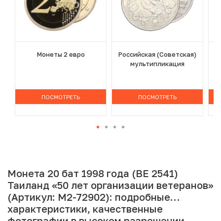
Монеты 2 евро
Российская (Советская)
мультипликация
ПОСМОТРЕТЬ
ПОСМОТРЕТЬ
Монета 20 бат 1998 года (BE 2541)
Таиланд «50 лет организации ветеранов»
(Артикул: M2-72902): подробные
характеристики, качественные
фотографии в высоком разрешении,