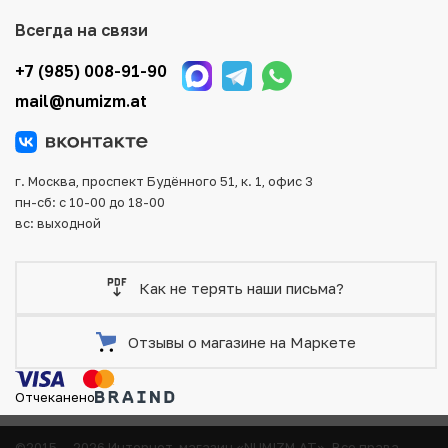
того, возможен самовывоз товара из офиса магазина.
Всегда на связи
Для вашего удобства представлены несколько способов
оплаты и доставки заказа. Все отправления надежно и
+7 (985) 008-91-90
тщательно упаковываются, что исключает возможность
mail@numizm.at
повреждения во время доставки.
г. Москва, проспект Будённого 51, к. 1, офис 3
пн-сб: с 10-00 до 18-00
вс: выходной
Как не терять наши письма?
Отзывы о магазине на Маркете
Отчеканено
©2015 — 2026 Интернет-магазин «NUMIZM.AT».
Все права