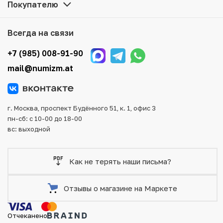
Покупателю
находятся в наличии на нашем складе.
Мы доставим Ваш заказ в любой регион России, кроме
Всегда на связи
того, возможен самовывоз товара из офиса магазина.
Для вашего удобства представлены несколько способов
+7 (985) 008-91-90
оплаты и доставки заказа. Все отправления надежно и
mail@numizm.at
тщательно упаковываются, что исключает возможность
повреждения во время доставки.
г. Москва, проспект Будённого 51, к. 1, офис 3
пн-сб: с 10-00 до 18-00
вс: выходной
Как не терять наши письма?
Отзывы о магазине на Маркете
Отчеканено