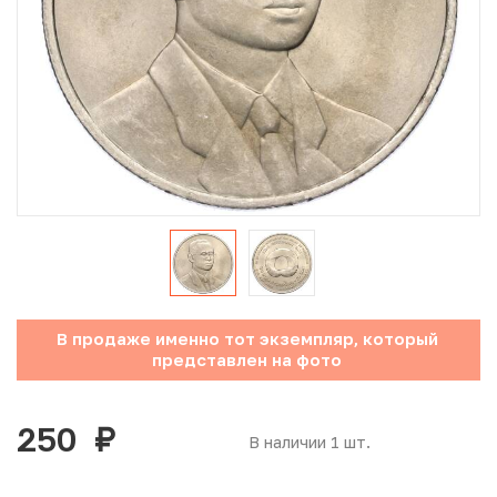
Юбилейные монеты Банка России (с 1999 года)
Памятные и инвестиционные монеты СССР и России
Иностранные монеты
Неофициальные выпуски монет (Unusual)
Античные и средневековые монеты
Наборы монет
В продаже именно тот экземпляр, который
Инвестиционные монеты
представлен на фото
250
руб.
В наличии 1 шт.