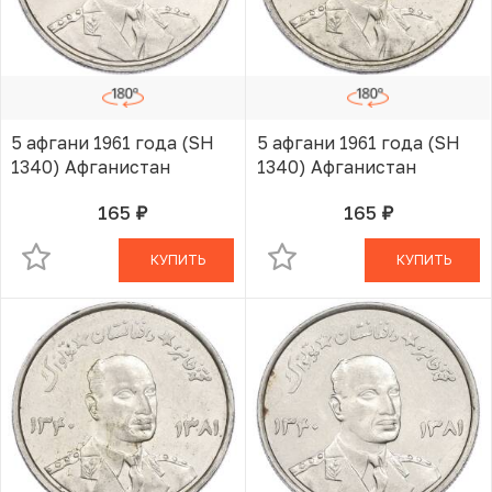
5 афгани 1961 года (SH
5 афгани 1961 года (SH
1340) Афганистан
1340) Афганистан
165
165
руб.
руб.
В КОРЗИНЕ
В КОРЗИНЕ
КУПИТЬ
КУПИТЬ