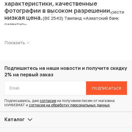
характеристики, качественные
фотографии в высоком разрешении,
Интернет магазин «Нумизмат» предлагает приобрести
низкая цена.
20 бат 2000 года (BE 2543) Таиланд «Азиатский банк
развития».
Подробные характеристики товара:
Показать
Страна: Таиланд
Номинал: 20 бат
Год: 2000
Металл: Медно-никелевый сплав
Подпишитесь на наши новости
и получите скидку
Вес: 15 г
2% на первый заказ
Диаметр: 32 мм
Тираж: 800.000
ПОДПИСАТЬСЯ
Состояние: AU
Подписываясь, даю
согласие
на получение писем от магазина
НУМИЗМАТ и
согласие на обработку персональных данных
Купить 20 бат 2000 года (BE 2543) Таиланд «Азиатский
банк развития» по привлекательной цене можно в нашем
Каталог
интернет-магазине — Вам достаточно оформить заказ
на сайте. Все монеты, представленные в каталоге,