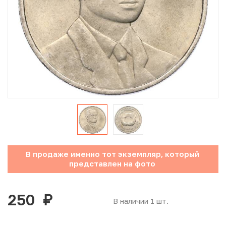
Юбилейные монеты Банка России (с 1999 года)
Памятные и инвестиционные монеты СССР и России
Иностранные монеты
Неофициальные выпуски монет (Unusual)
Античные и средневековые монеты
Наборы монет
В продаже именно тот экземпляр, который
Инвестиционные монеты
представлен на фото
250
руб.
В наличии 1 шт.