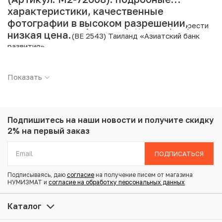
характеристики, качественные
фотографии в высоком разрешении,
Интернет магазин «Нумизмат» предлагает приобрести
низкая цена.
20 бат 2000 года (BE 2543) Таиланд «Азиатский банк
развития».
Подробные характеристики товара:
Показать
Страна: Таиланд
Номинал: 20 бат
Год: 2000
Металл: Медно-никелевый сплав
Подпишитесь на наши новости
и получите скидку
Вес: 15 г
2% на первый заказ
Диаметр: 32 мм
Тираж: 800.000
ПОДПИСАТЬСЯ
Состояние: AU
Подписываясь, даю
согласие
на получение писем от магазина
НУМИЗМАТ и
согласие на обработку персональных данных
Купить 20 бат 2000 года (BE 2543) Таиланд «Азиатский
банк развития» по привлекательной цене можно в нашем
Каталог
интернет-магазине — Вам достаточно оформить заказ