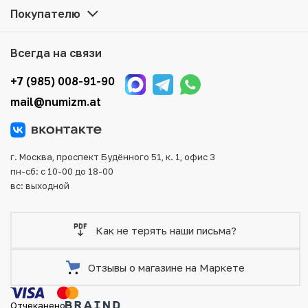
на сайте. Все монеты, представленные в каталоге,
Покупателю
находятся в наличии на нашем складе.
Мы доставим Ваш заказ в любой регион России, кроме
Всегда на связи
того, возможен самовывоз товара из офиса магазина.
Для вашего удобства представлены несколько способов
+7 (985) 008-91-90
оплаты и доставки заказа. Все отправления надежно и
mail@numizm.at
тщательно упаковываются, что исключает возможность
повреждения во время доставки.
г. Москва, проспект Будённого 51, к. 1, офис 3
пн-сб: с 10-00 до 18-00
вс: выходной
Как не терять наши письма?
Отзывы о магазине на Маркете
Отчеканено