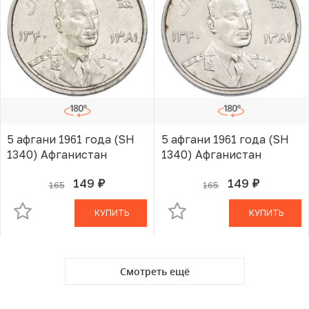
5 афгани 1961 года (SH
5 афгани 1961 года (SH
1340) Афганистан
1340) Афганистан
149
149
165
165
руб.
руб.
В КОРЗИНЕ
В КОРЗИНЕ
КУПИТЬ
КУПИТЬ
Смотреть ещё