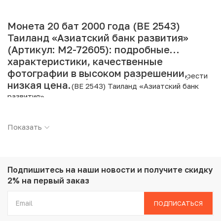
Монета 20 бат 2000 года (BE 2543)
Таиланд «Азиатский банк развития»
(Артикул: M2-72605): подробные
характеристики, качественные
фотографии в высоком разрешении,
Интернет магазин «Нумизмат» предлагает приобрести
низкая цена.
20 бат 2000 года (BE 2543) Таиланд «Азиатский банк
развития».
Подробные характеристики товара:
Показать
Страна: Таиланд
Номинал: 20 бат
Год: 2000
Металл: Медно-никелевый сплав
Подпишитесь на наши новости
и получите скидку
Вес: 15 г
2% на первый заказ
Диаметр: 32 мм
Тираж: 800.000
ПОДПИСАТЬСЯ
Состояние: AU