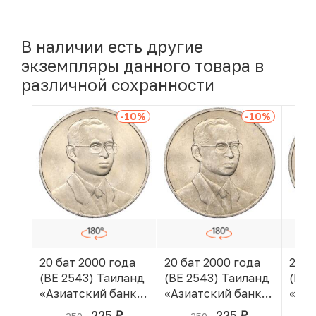
В наличии есть другие
экземпляры данного товара в
различной сохранности
-10
%
-10
%
20 бат 2000 года
20 бат 2000 года
20 б
(BE 2543) Таиланд
(BE 2543) Таиланд
(BE 
«Азиатский банк
«Азиатский банк
«Ази
развития»
развития»
разв
225
225