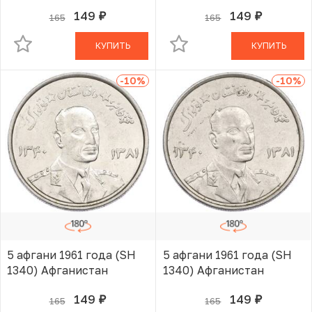
149
149
165
165
руб.
руб.
В КОРЗИНЕ
В КОРЗИНЕ
КУПИТЬ
КУПИТЬ
-10
%
-10
%
5 афгани 1961 года (SH
5 афгани 1961 года (SH
1340) Афганистан
1340) Афганистан
149
149
165
165
руб.
руб.
В КОРЗИНЕ
В КОРЗИНЕ