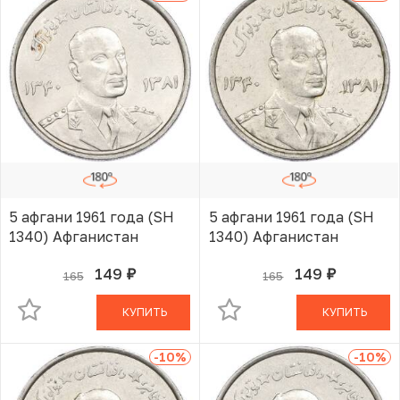
5 афгани 1961 года (SH
5 афгани 1961 года (SH
1340) Афганистан
1340) Афганистан
149
149
165
165
руб.
руб.
В КОРЗИНЕ
В КОРЗИНЕ
КУПИТЬ
КУПИТЬ
-10
%
-10
%