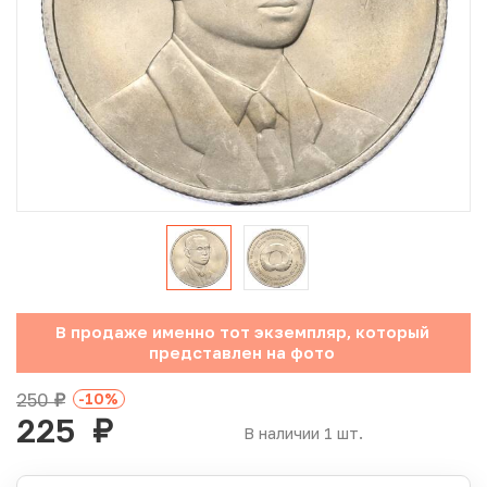
Юбилейные монеты Банка России (с 1999 года)
Памятные и инвестиционные монеты СССР и России
Иностранные монеты
Неофициальные выпуски монет (Unusual)
Античные и средневековые монеты
Наборы монет
В продаже именно тот экземпляр, который
Инвестиционные монеты
представлен на фото
250
-10
%
руб.
225
руб.
В наличии 1 шт.