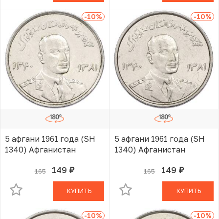
-10
%
-10
%
5 афгани 1961 года (SH
5 афгани 1961 года (SH
1340) Афганистан
1340) Афганистан
149
149
165
165
руб.
руб.
В КОРЗИНЕ
В КОРЗИНЕ
КУПИТЬ
КУПИТЬ
-10
%
-10
%