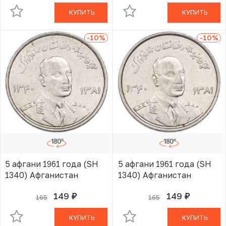
КУПИТЬ
КУПИТЬ
-10
%
-10
%
5 афгани 1961 года (SH
5 афгани 1961 года (SH
1340) Афганистан
1340) Афганистан
149
149
165
165
руб.
руб.
В КОРЗИНЕ
В КОРЗИНЕ
КУПИТЬ
КУПИТЬ