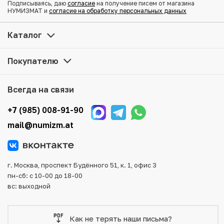
Подписываясь, даю
согласие
на получение писем от магазина
НУМИЗМАТ и
согласие на обработку персональных данных
Купить 20 бат 2000 года (BE 2543) Таиланд «Азиатский
банк развития» по привлекательной цене можно в нашем
Каталог
интернет-магазине — Вам достаточно оформить заказ
на сайте. Все монеты, представленные в каталоге,
Покупателю
находятся в наличии на нашем складе.
Мы доставим Ваш заказ в любой регион России, кроме
Всегда на связи
того, возможен самовывоз товара из офиса магазина.
Для вашего удобства представлены несколько способов
+7 (985) 008-91-90
оплаты и доставки заказа. Все отправления надежно и
mail@numizm.at
тщательно упаковываются, что исключает возможность
повреждения во время доставки.
г. Москва, проспект Будённого 51, к. 1, офис 3
пн-сб: с 10-00 до 18-00
вс: выходной
Как не терять наши письма?