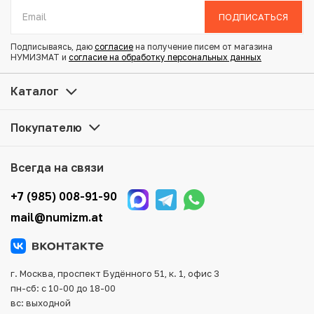
Тираж: 800.000
ПОДПИСАТЬСЯ
Состояние: AU
Подписываясь, даю
согласие
на получение писем от магазина
НУМИЗМАТ и
согласие на обработку персональных данных
Купить 20 бат 1996 года (BE 2539) Таиланд «100 лет
сестринской и акушерской школе имени Сирирадж» по
Каталог
привлекательной цене можно в нашем интернет-
магазине — Вам достаточно оформить заказ на сайте.
Покупателю
Все монеты, представленные в каталоге, находятся в
наличии на нашем складе.
Всегда на связи
Мы доставим Ваш заказ в любой регион России, кроме
того, возможен самовывоз товара из офиса магазина.
+7 (985) 008-91-90
Для вашего удобства представлены несколько способов
mail@numizm.at
оплаты и доставки заказа. Все отправления надежно и
тщательно упаковываются, что исключает возможность
повреждения во время доставки.
г. Москва, проспект Будённого 51, к. 1, офис 3
пн-сб: с 10-00 до 18-00
вс: выходной