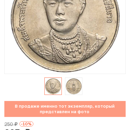
Юбилейные монеты Банка России (с 1999 года)
Памятные и инвестиционные монеты СССР и России
Иностранные монеты
Неофициальные выпуски монет (Unusual)
Античные и средневековые монеты
Наборы монет
Инвестиционные монеты
В продаже именно тот экземпляр, который
представлен на фото
250
-10
%
руб.