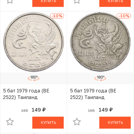
КУПИТЬ
КУПИТЬ
-10
%
-10
%
5 бат 1979 года (BE
5 бат 1979 года (BE
2522) Таиланд
2522) Таиланд
149
149
165
165
руб.
руб.
В КОРЗИНЕ
В КОРЗИНЕ
КУПИТЬ
КУПИТЬ