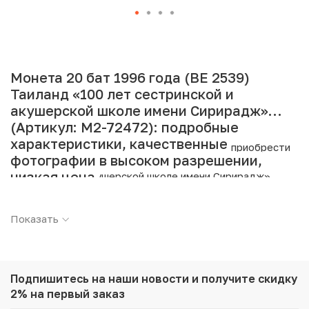
Монета 20 бат 1996 года (BE 2539)
Таиланд «100 лет сестринской и
акушерской школе имени Сирирадж»
(Артикул: M2-72472): подробные
характеристики, качественные
Интернет магазин «Нумизмат» предлагает приобрести
фотографии в высоком разрешении,
20 бат 1996 года (BE 2539) Таиланд «100 лет
низкая цена.
сестринской и акушерской школе имени Сирирадж».
Подробные характеристики товара:
Показать
Страна: Таиланд
Номинал: 20 бат
Год: 1996
Металл: Медно-никелевый сплав
Подпишитесь на наши новости
и получите скидку
Вес: 15 г
2% на первый заказ
Диаметр: 32 мм