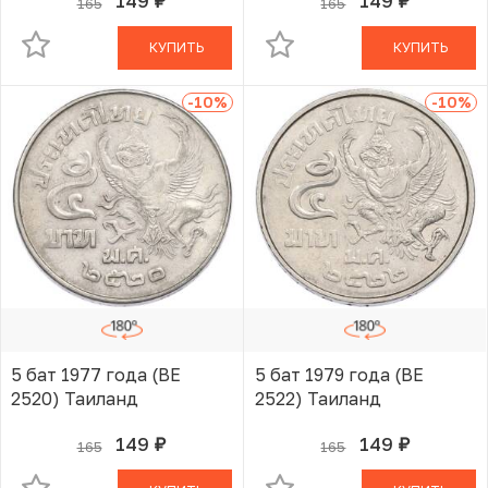
149
149
165
165
руб.
руб.
В КОРЗИНЕ
В КОРЗИНЕ
КУПИТЬ
КУПИТЬ
-10
%
-10
%
5 бат 1977 года (BE
5 бат 1979 года (BE
2520) Таиланд
2522) Таиланд
149
149
165
165
руб.
руб.
В КОРЗИНЕ
В КОРЗИНЕ