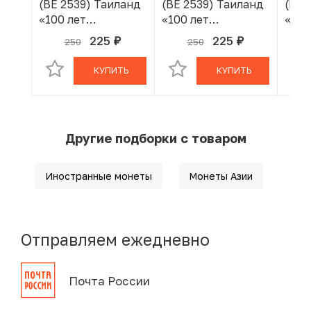
(BE 2539) Таиланд
(BE 2539) Таиланд
(BE 
«100 лет
«100 лет
«100
сестринской и
сестринской и
сест
225
225
250
250
руб.
руб.
В КОРЗИНЕ
В КОРЗИНЕ
акушерской школе
акушерской школе
акуш
имени Сирирадж»
имени Сирирадж»
име
КУПИТЬ
КУПИТЬ
Другие подборки с товаром
Иностранные монеты
Монеты Азии
Отправляем ежедневно
Почта России