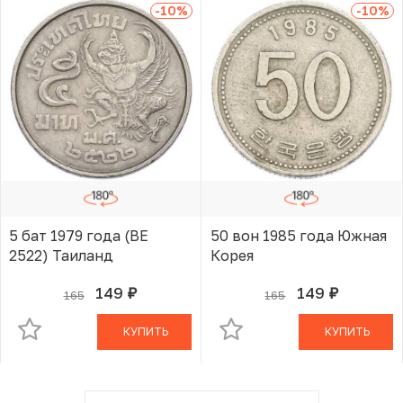
-10
%
-10
%
5 бат 1979 года (BE
50 вон 1985 года Южная
2522) Таиланд
Корея
149
149
165
165
руб.
руб.
В КОРЗИНЕ
В КОРЗИНЕ
КУПИТЬ
КУПИТЬ