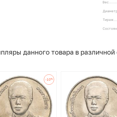
Вес
Диамет
Тираж
Состоя
мпляры данного товара в различной
%
-10