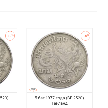
%
%
-10
-10
2520)
5 бат 1977 года (BE 2520)
Таиланд