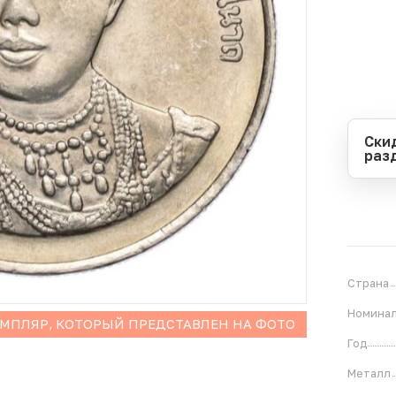
Ски
раз
Перио
Начал
Оконч
В
1
Страна
Номина
ЕМПЛЯР, КОТОРЫЙ ПРЕДСТАВЛЕН НА ФОТО
Год
Металл