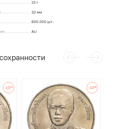
15 г
р
32 мм
800.000 шт.
ние
AU
 сохранности
%
%
-10
-10