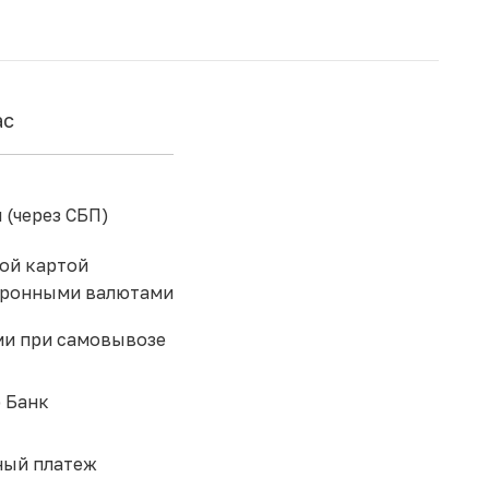
ас
 (через СБП)
ой картой
тронными валютами
и при самовывозе
 Банк
ый платеж