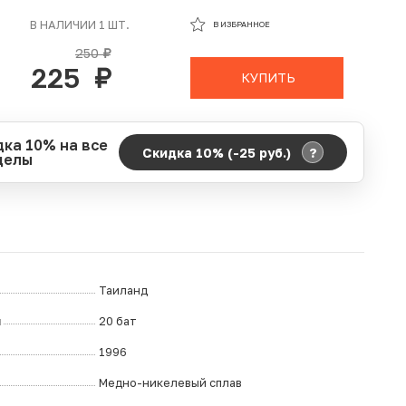
В ИЗБРАННОМ
В НАЛИЧИИ 1 ШТ.
В ИЗБРАННОЕ
В КОРЗИНЕ
250
руб.
225
руб.
КУПИТЬ
дка 10% на все
?
Скидка 10% (-25
руб.
)
делы
д действия акции:
о:
06.08.2026 00:00
ание:
07.08.2026 23:59
ремя до окончания:
4
ч.
Таиланд
л
20 бат
1996
Медно-никелевый сплав