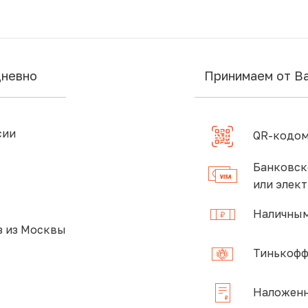
дневно
Принимаем от В
сии
QR-кодом
Банковск
или элек
Наличным
 из Москвы
Тинькофф
Наложенн