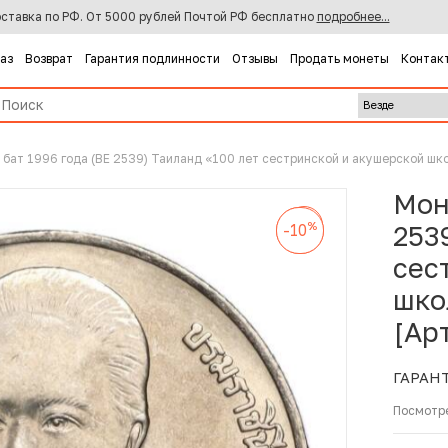
ставка по РФ. От 5000 рублей Почтой РФ бесплатно
подробнее...
каз
Возврат
Гарантия подлинности
Отзывы
Продать монеты
Контак
 бат 1996 года (BE 2539) Таиланд «100 лет сестринской и акушерской ш
Мон
%
-10
%
%
253
-10
-10
сес
шко
[Ар
ГАРАН
Посмотр