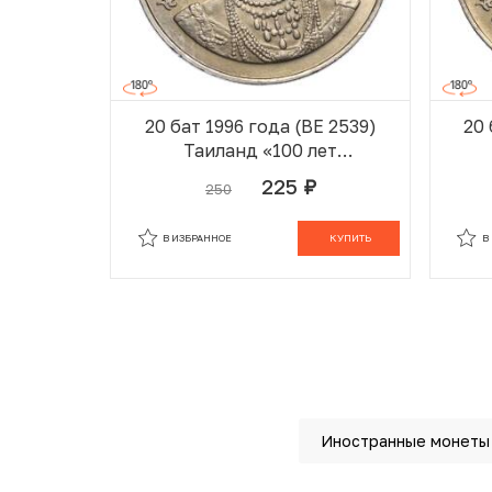
20 бат 1996 года (BE 2539)
20 
Таиланд «100 лет
сестринской и акушерской
сес
225
250
руб.
школе имени Сирирадж»
шк
В ИЗБРАННОМ
В КОРЗИНЕ
В
В ИЗБРАННОЕ
КУПИТЬ
В
Иностранные монеты