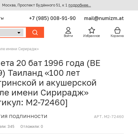
Москва, Проспект Будённого 51, к 1
подробнее...
+7 (985) 008-91-90
mail@numizm.at
ты
Войти
Избранное
Корзина
коле имени Сирирадж»
ета 20 бат 1996 года (BE
9) Таиланд «100 лет
тринской и акушерской
ле имени Сирирадж»
тикул: M2-72460]
ТИЯ ПОДЛИННОСТИ
АРТ. M2-72460
ели:
345
Отложили:
0