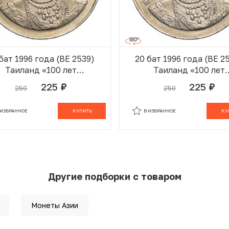
бат 1996 года (BE 2539)
20 бат 1996 года (BE 2
Таиланд «100 лет
Таиланд «100 лет
тринской и акушерской
сестринской и акушер
225
225
250
250
руб.
руб.
оле имени Сирирадж»
школе имени Сирира
 ИЗБРАННОМ
В КОРЗИНЕ
В ИЗБРАННОМ
В К
 ИЗБРАННОЕ
КУПИТЬ
В ИЗБРАННОЕ
КУ
Другие подборки с товаром
Монеты Азии