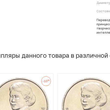
Диамет
Состоя
Перевод
принцес
творчес
интелле
мпляры данного товара в различной
%
-10