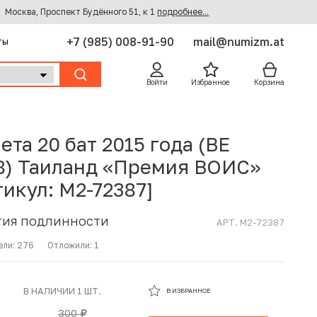
Москва, Проспект Будённого 51, к 1
подробнее...
+7 (985) 008-91-90
mail@numizm.at
ты
Войти
Избранное
Корзина
ета 20 бат 2015 года (BE
8) Таиланд «Премия ВОИС»
тикул: M2-72387]
ТИЯ ПОДЛИННОСТИ
АРТ. M2-72387
ели:
276
Отложили:
1
В ИЗБРАННОМ
В НАЛИЧИИ 1 ШТ.
В ИЗБРАННОЕ
В КОРЗИНЕ
300
руб.