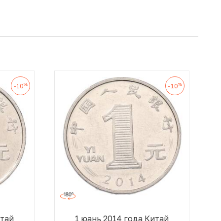
%
%
-10
-10
итай
1 юань 2014 года Китай