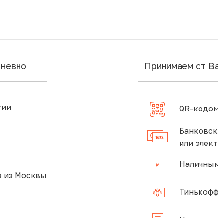
дневно
Принимаем от В
сии
QR-кодом
Банковск
или элек
Наличным
 из Москвы
Тинькофф