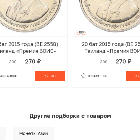
бат 2015 года (BE 2558)
20 бат 2015 года (BE 2
иланд «Премия ВОИС»
Таиланд «Премия ВО
270
270
300
300
руб.
руб.
 ИЗБРАННОМ
В КОРЗИНЕ
В ИЗБРАННОМ
В К
 ИЗБРАННОЕ
КУПИТЬ
В ИЗБРАННОЕ
КУ
Другие подборки с товаром
Монеты Азии