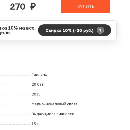
270
руб.
КУПИТЬ
дка 10% на все
?
Скидка 10% (-30
руб.
)
делы
д действия акции:
о:
06.08.2026 00:00
ание:
07.08.2026 23:59
ремя до окончания:
12
дн.
ч.
Таиланд
л
20 бат
2015
Медно-никелевый сплав
Выдающиеся личности
15 г