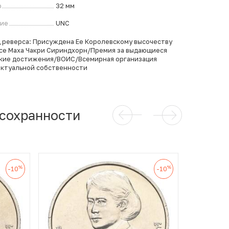
р
32 мм
ние
UNC
 реверса: Присуждена Ее Королевскому высочеству
се Маха Чакри Сириндхорн/Премия за выдающиеся
кие достижения/ВОИС/Всемирная организация
ктуальной собственности
 сохранности
%
%
-10
-10