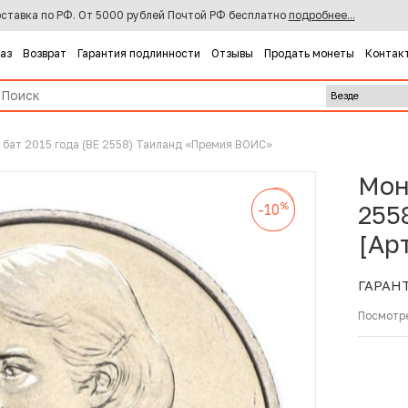
ставка по РФ. От 5000 рублей Почтой РФ бесплатно
подробнее...
каз
Возврат
Гарантия подлинности
Отзывы
Продать монеты
Контак
 бат 2015 года (BE 2558) Таиланд «Премия ВОИС»
Мон
%
-10
%
%
255
-10
-10
[Ар
ГАРАН
Посмотр