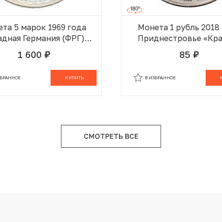
та 5 марок 1969 года
Монета 1 рубль 2018
адная Германия (ФРГ)
Приднестровье «Кра
5 лет со дня смерти
книга Приднестров
1 600
85
руб.
руб.
рхарда Меркатора»
Зеленый дятел»
ЗБРАННОМ
В КОРЗИНЕ
В ИЗБРАННОМ
В
ЗБРАННОЕ
КУПИТЬ
В ИЗБРАННОЕ
СМОТРЕТЬ ВСЕ