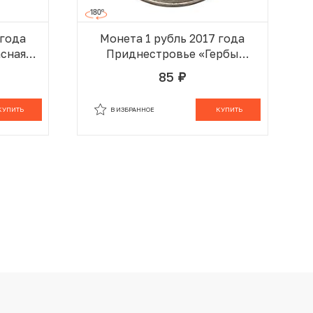
 года
Монета 1 рубль 2017 года
сная
Приднестровье «Гербы
ья —
городов Приднестровья —
85
руб.
Григориополь»
 КОРЗИНЕ
В ИЗБРАННОМ
В КОРЗИНЕ
КУПИТЬ
В ИЗБРАННОЕ
КУПИТЬ