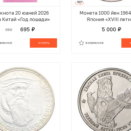
кнота 20 юаней 2026
Монета 1000 йен 1964
а Китай «Год лошади»
Япония «XVIII лет
Олимпийские Игры в 
695
5 000
950
руб.
руб.
ЗБРАННОМ
В КОРЗИНЕ
В ИЗБРАННОМ
В
ЗБРАННОЕ
КУПИТЬ
В ИЗБРАННОЕ