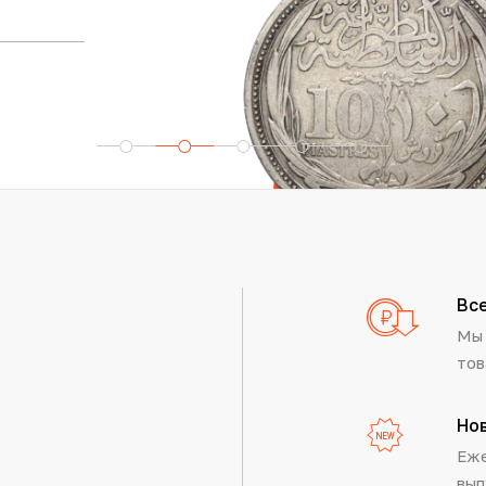
Вс
Мы 
тов
Но
Еже
вып