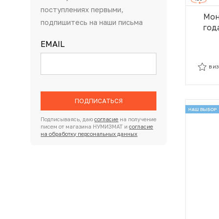
поступлениях первыми,
Мон
подпишитесь на наши письма
год
гор
EMAIL
В И
В И
ПОДПИСАТЬСЯ
НАШ ВЫБОР
Подписываясь, даю
согласие
на получение
писем от магазина НУМИЗМАТ и
согласие
на обработку персональных данных