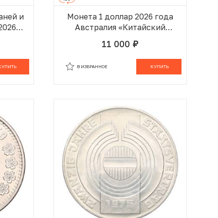
аней и
Монета 1 доллар 2026 года
2026
Австралия «Китайский
шади»
гороскоп — Год лошади»
11 000
руб.
 КОРЗИНЕ
В ИЗБРАННОМ
В КОРЗИНЕ
КУПИТЬ
В ИЗБРАННОЕ
КУПИТЬ