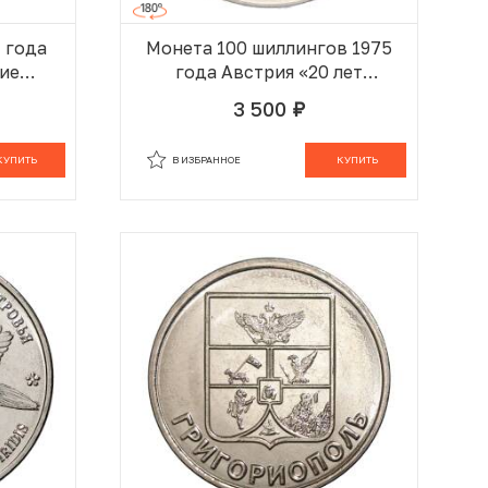
 года
Монета 100 шиллингов 1975
ние
года Австрия «20 лет
Токио»
декларации о
3 500
руб.
независимости Австрии»
 КОРЗИНЕ
В ИЗБРАННОМ
В КОРЗИНЕ
КУПИТЬ
В ИЗБРАННОЕ
КУПИТЬ