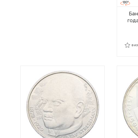
Бан
год
В И
В И