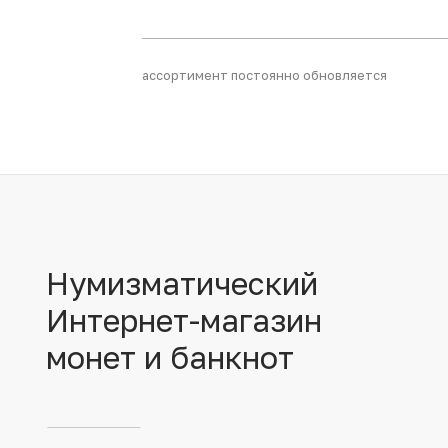
Иностранные монеты
ассортимент постоянно обновляется
Неофициальные выпуски монет (Unusual)
Античные и средневековые монеты
Наборы монет
Инвестиционные монеты
Нумизматический
Интернет-магазин
монет и банкнот