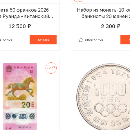
ета 50 франков 2026
Набор из монеты 10 ю
а Руанда «Китайский
банкноты 20 юаней 
оскоп — Год лошади»
года Китай «Год ло
12 500
2 300
руб.
руб.
ЗБРАННОМ
В КОРЗИНЕ
В ИЗБРАННОМ
В
ЗБРАННОЕ
КУПИТЬ
В ИЗБРАННОЕ
%
-27