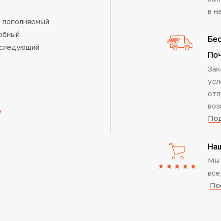
в н
о пополняемый
обный
Бес
а следующий
По
Зак
усл
отп
воз
Под
На
Мы 
все
По