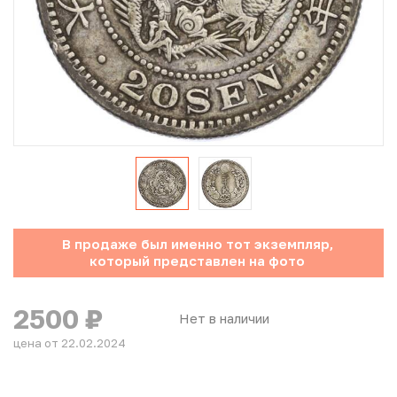
Юбилейные монеты Банка России (с 1999 года)
Памятные и инвестиционные монеты СССР и России
Иностранные монеты
Неофициальные выпуски монет (Unusual)
Античные и средневековые монеты
Наборы монет
В продаже был именно тот экземпляр,
который представлен на фото
Инвестиционные монеты
2500
₽
Нет в наличии
цена от 22.02.2024