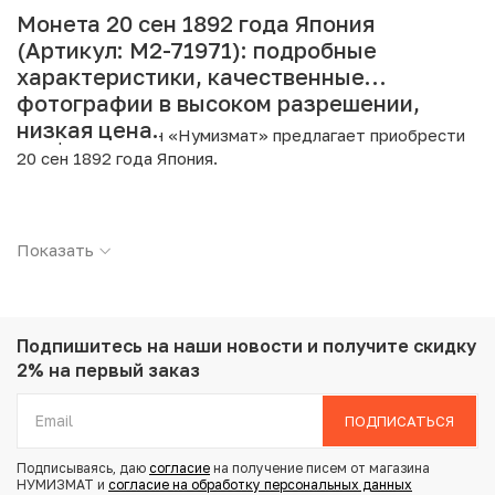
Монета 20 сен 1892 года Япония
(Артикул: M2-71971): подробные
характеристики, качественные
фотографии в высоком разрешении,
низкая цена.
Интернет магазин «Нумизмат» предлагает приобрести
20 сен 1892 года Япония.
Подробные характеристики товара:
Показать
Страна: Япония
Номинал: 20 сен
Год: 1892
Металл: Серебро
Проба: 800
Подпишитесь на наши новости
и получите скидку
Вес: 5.36 г
2% на первый заказ
Диаметр: 22.85 мм
Тираж: 3.054.307
ПОДПИСАТЬСЯ
Состояние: VF
Подписываясь, даю
согласие
на получение писем от магазина
НУМИЗМАТ и
согласие на обработку персональных данных