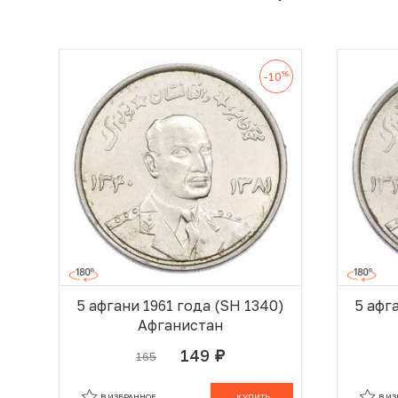
%
-10
5 афгани 1961 года (SH 1340)
5 афг
Афганистан
149
165
руб.
В КОРЗИНЕ
В ИЗБРАННОЕ
КУПИТЬ
В И