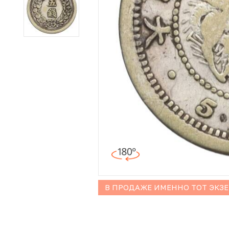
Иностранные монеты
Неофициальные выпуски монет (Unusual)
Античные и средневековые монеты
Наборы монет
Инвестиционные монеты
В ПРОДАЖЕ ИМЕННО ТОТ ЭКЗ