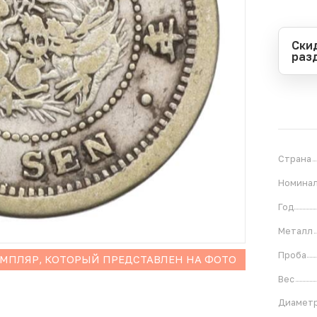
Ски
раз
Перио
Начал
Оконч
В
5
Страна
Номина
Год
Металл
Проба
ЕМПЛЯР, КОТОРЫЙ ПРЕДСТАВЛЕН НА ФОТО
Вес
Диамет