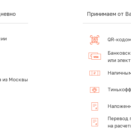
дневно
Принимаем от В
сии
QR-кодом
Банковск
или элек
Наличным
 из Москвы
Тинькофф
Наложенн
Перевод 
на расчет