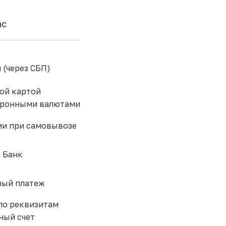
ас
 (через СБП)
ой картой
тронными валютами
и при самовывозе
 Банк
ый платеж
по реквизитам
ный счет