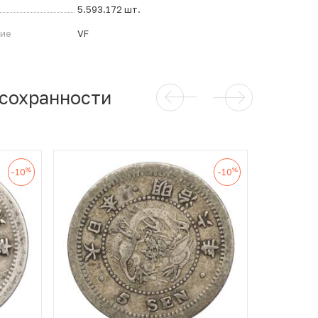
5.593.172 шт.
ние
VF
 сохранности
%
%
-10
-10