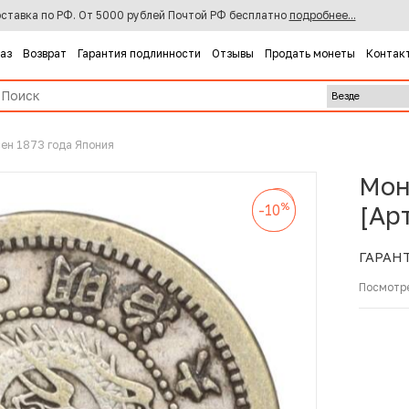
ставка по РФ. От 5000 рублей Почтой РФ бесплатно
подробнее...
каз
Возврат
Гарантия подлинности
Отзывы
Продать монеты
Контак
сен 1873 года Япония
Мон
%
-10
%
%
[Ар
-10
-10
ГАРАН
Посмотр