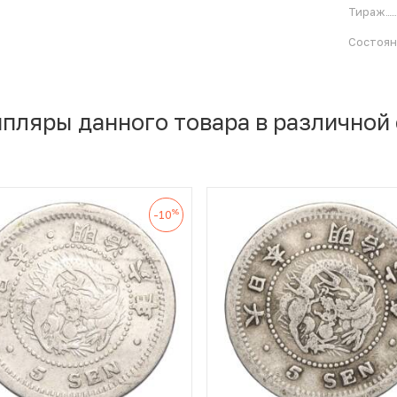
Тираж
Состоя
мпляры данного товара в различной
%
-10