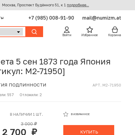
Москва, Проспект Будённого 51, к 1
подробнее...
+7 (985) 008-91-90
mail@numizm.at
ты
Войти
Избранное
Корзина
ета 5 сен 1873 года Япония
тикул: M2-71950]
ТИЯ ПОДЛИННОСТИ
АРТ. M2-71950
ели:
557
Отложили:
2
В ИЗБРАННОМ
В НАЛИЧИИ 1 ШТ.
В ИЗБРАННОЕ
В КОРЗИНЕ
3 000
руб.
2 700
руб.
КУПИТЬ