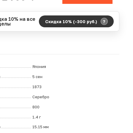
дка 10% на все
?
Скидка 10% (-300
руб.
)
делы
д действия акции:
о:
06.08.2026 00:00
ание:
07.08.2026 23:59
ремя до окончания:
ч.
Япония
л
5 сен
1873
Серебро
800
1.4 г
р
15.15 мм