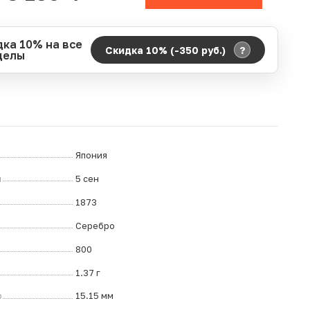
дка 10% на все
?
Скидка 10% (-350
руб.
)
делы
д действия акции:
о:
06.08.2026 00:00
ание:
07.08.2026 23:59
ремя до окончания:
5
дн.
ч.
Япония
л
5 сен
1873
Серебро
800
1.37 г
р
15.15 мм