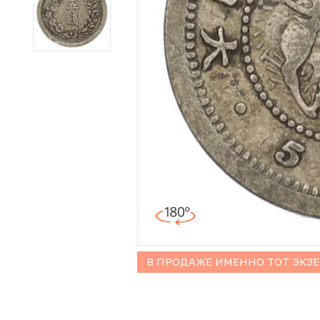
Иностранные монеты
Неофициальные выпуски монет (Unusual)
Античные и средневековые монеты
Наборы монет
Инвестиционные монеты
В ПРОДАЖЕ ИМЕННО ТОТ ЭКЗ