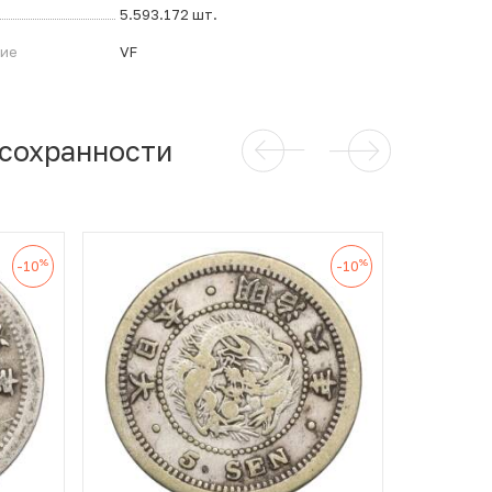
5.593.172 шт.
ние
VF
 сохранности
%
%
-10
-10
5 се
3
В ИЗБ
В ИЗБР