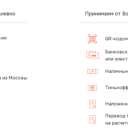
дневно
Принимаем от В
сии
QR-кодом
Банковск
или элек
Наличным
 из Москвы
Тинькофф
Наложенн
Перевод 
на расчет