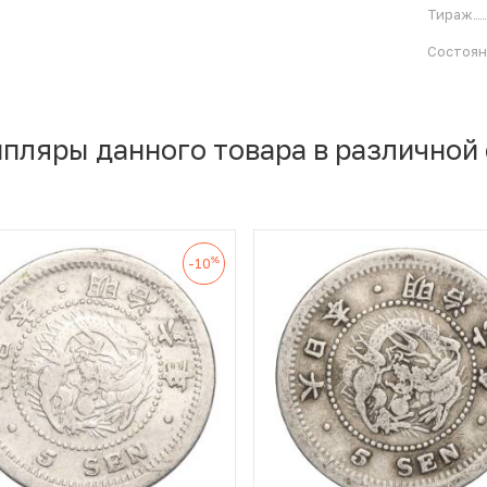
Тираж
Состоя
мпляры данного товара в различной
%
-10