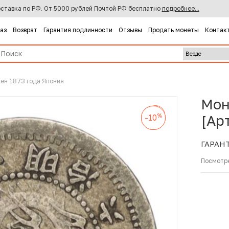
ставка по РФ. От 5000 рублей Почтой РФ бесплатно
подробнее...
каз
Возврат
Гарантия подлинности
Отзывы
Продать монеты
Контак
сен 1873 года Япония
Мон
%
-10
%
%
[Ар
-10
-10
ГАРАН
Посмотр