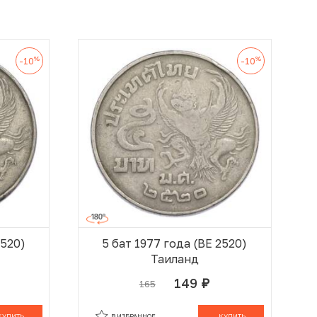
%
%
-10
-10
2520)
5 бат 1977 года (BE 2520)
Таиланд
149
165
руб.
 КОРЗИНЕ
В КОРЗИНЕ
КУПИТЬ
В ИЗБРАННОЕ
КУПИТЬ