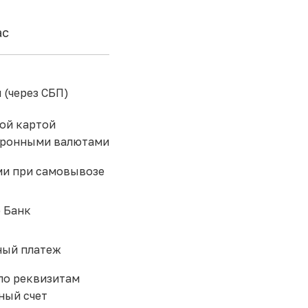
ас
 (через СБП)
ой картой
тронными валютами
и при самовывозе
 Банк
ый платеж
по реквизитам
ный счет