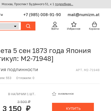
Москва, Проспект Будённого 51, к 1
подробнее...
+7 (985) 008-91-90
mail@numizm.at
ты
Войти
Избранное
Корзина
ета 5 сен 1873 года Япония
тикул: M2-71948]
ТИЯ ПОДЛИННОСТИ
АРТ. M2-71948
ели:
553
Отложили:
0
В ИЗБРАННОМ
В НАЛИЧИИ 1 ШТ.
В ИЗБРАННОЕ
В КОРЗИНЕ
3 500
руб.
3 150
руб.
КУПИТЬ