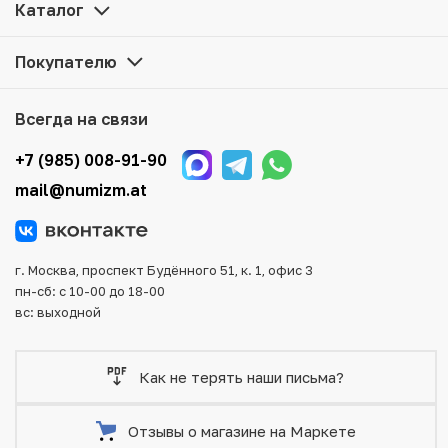
цене можно в нашем интернет-магазине — Вам
Каталог
достаточно оформить заказ на сайте. Все монеты,
представленные в каталоге, находятся в наличии на
Покупателю
нашем складе.
Мы доставим Ваш заказ в любой регион России, кроме
Всегда на связи
того, возможен самовывоз товара из офиса магазина.
Для вашего удобства представлены несколько способов
+7 (985) 008-91-90
оплаты и доставки заказа. Все отправления надежно и
mail@numizm.at
тщательно упаковываются, что исключает возможность
повреждения во время доставки.
г. Москва, проспект Будённого 51, к. 1, офис 3
пн-сб: с 10-00 до 18-00
вс: выходной
Как не терять наши письма?
Отзывы о магазине на Маркете