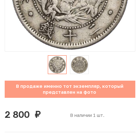
Юбилейные монеты Банка России (с 1999 года)
Памятные и инвестиционные монеты СССР и России
Иностранные монеты
Неофициальные выпуски монет (Unusual)
Античные и средневековые монеты
Наборы монет
В продаже именно тот экземпляр, который
представлен на фото
Инвестиционные монеты
2 800
руб.
В наличии 1 шт.