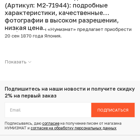
(Артикул: M2-71944): подробные
характеристики, качественные
фотографии в высоком разрешении,
низкая цена.
Интернет магазин «Нумизмат» предлагает приобрести
20 сен 1870 года Япония.
Подробные характеристики товара:
Показать
Страна: Япония
Номинал: 20 сен
Год: 1870
Металл: Серебро
Проба: 800
Подпишитесь на наши новости
и получите скидку
Вес: 4.9 г
2% на первый заказ
Диаметр: 24 мм
Тираж: 4.313.015
ПОДПИСАТЬСЯ
Состояние: VF
Подписываясь, даю
согласие
на получение писем от магазина
НУМИЗМАТ и
согласие на обработку персональных данных
Купить 20 сен 1870 года Япония по привлекательной