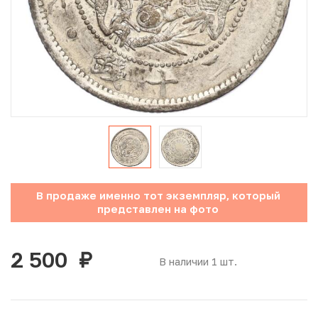
Юбилейные монеты Банка России (с 1999 года)
Памятные и инвестиционные монеты СССР и России
Иностранные монеты
Неофициальные выпуски монет (Unusual)
Античные и средневековые монеты
Наборы монет
В продаже именно тот экземпляр, который
представлен на фото
Инвестиционные монеты
2 500
руб.
В наличии 1 шт.