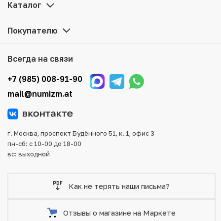
цене можно в нашем интернет-магазине — Вам
Каталог
достаточно оформить заказ на сайте. Все монеты,
представленные в каталоге, находятся в наличии на
Покупателю
нашем складе.
Мы доставим Ваш заказ в любой регион России, кроме
Всегда на связи
того, возможен самовывоз товара из офиса магазина.
Для вашего удобства представлены несколько способов
+7 (985) 008-91-90
оплаты и доставки заказа. Все отправления надежно и
mail@numizm.at
тщательно упаковываются, что исключает возможность
повреждения во время доставки.
г. Москва, проспект Будённого 51, к. 1, офис 3
пн-сб: с 10-00 до 18-00
вс: выходной
Как не терять наши письма?
Отзывы о магазине на Маркете