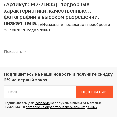
(Артикул: M2-71933): подробные
характеристики, качественные
фотографии в высоком разрешении,
низкая цена.
Интернет магазин «Нумизмат» предлагает приобрести
20 сен 1870 года Япония.
Подробные характеристики товара:
Показать
Страна: Япония
Номинал: 20 сен
Год: 1870
Металл: Серебро
Проба: 800
Подпишитесь на наши новости
и получите скидку
Вес: 4.79 г
2% на первый заказ
Диаметр: 24 мм
Тираж: 4.313.015
ПОДПИСАТЬСЯ
Состояние: F
Подписываясь, даю
согласие
на получение писем от магазина
НУМИЗМАТ и
согласие на обработку персональных данных
Купить 20 сен 1870 года Япония по привлекательной