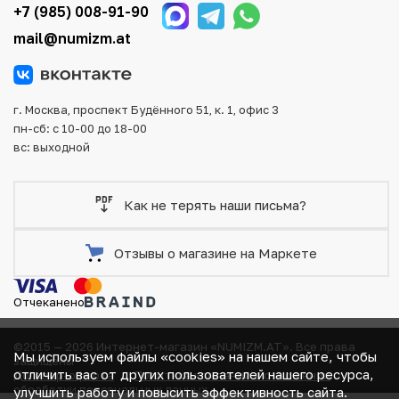
тщательно упаковываются, что исключает возможность
+7 (985) 008-91-90
повреждения во время доставки.
mail@numizm.at
г. Москва, проспект Будённого 51, к. 1, офис 3
пн-сб: с 10-00 до 18-00
вс: выходной
Как не терять наши письма?
Отзывы о магазине на Маркете
Отчеканено
©2015 — 2026 Интернет-магазин «NUMIZM.AT».
Все права
Мы используем файлы «cookies» на нашем сайте, чтобы
защищены
отличить вас от других пользователей нашего ресурса,
Договор-оферта
Политика компании в отношении
В КОРЗИНЕ
обработки персональных данных
улучшить работу и повысить эффективность сайта.