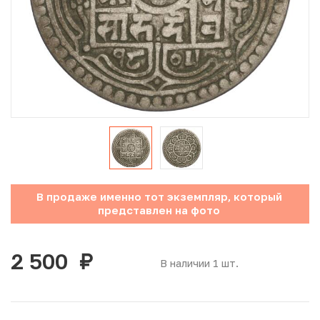
Юбилейные монеты Банка России (с 1999 года)
Памятные и инвестиционные монеты СССР и России
Иностранные монеты
Неофициальные выпуски монет (Unusual)
Античные и средневековые монеты
Наборы монет
В продаже именно тот экземпляр, который
представлен на фото
Инвестиционные монеты
2 500
руб.
В наличии 1 шт.