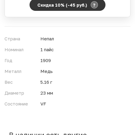
?
Скидка 10% (-45
руб.
)
Период действия акции:
Начало:
06.08.2026 00:00
Окончание:
07.08.2026 23:59
Страна
Непал
Время до окончания:
23
ч.
Номинал
1 пайс
Год
1909
Металл
Медь
Вес
5.16 г
Диаметр
23 мм
Состояние
VF