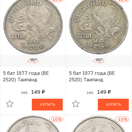
5 бат 1977 года (BE
5 бат 1977 года (BE
2520) Таиланд
2520) Таиланд
149
149
165
165
руб.
руб.
В КОРЗИНЕ
В КОРЗИНЕ
КУПИТЬ
КУПИТЬ
-10
%
-10
%