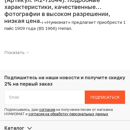
характеристики, качественные
фотографии в высоком разрешении,
низкая цена.
Интернет магазин «Нумизмат» предлагает приобрести 1
пайс 1909 года (BS 1966) Непал.
Подробные характеристики товара:
Показать
Страна: Непал
Номинал: 1 пайс
Год: 1909
Металл: Медь
Вес: 5.16 г
Подпишитесь на наши новости
и получите скидку
Диаметр: 23 мм
2% на первый заказ
Состояние: VF
ПОДПИСАТЬСЯ
Купить 1 пайс 1909 года (BS 1966) Непал по
Подписываясь, даю
согласие
на получение писем от магазина
привлекательной цене можно в нашем интернет-
НУМИЗМАТ и
согласие на обработку персональных данных
магазине — Вам достаточно оформить заказ на сайте.
Все монеты, представленные в каталоге, находятся в
Каталог