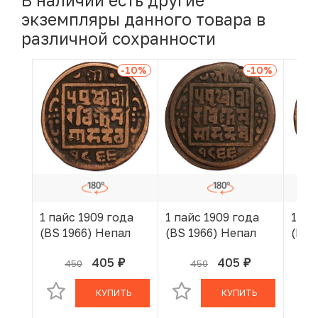
В наличии есть другие
экземпляры данного товара в
различной сохранности
-10
%
-10
%
1 пайс 1909 года
1 пайс 1909 года
1 па
(BS 1966) Непал
(BS 1966) Непал
(BS 
405
405
450
450
руб.
руб.
В КОРЗИНЕ
В КОРЗИНЕ
КУПИТЬ
КУПИТЬ