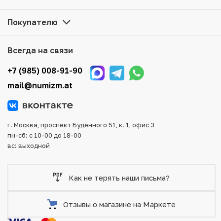
наличии на нашем складе.
Покупателю
Мы доставим Ваш заказ в любой регион России, кроме
того, возможен самовывоз товара из офиса магазина.
Для вашего удобства представлены несколько способов
Всегда на связи
оплаты и доставки заказа. Все отправления надежно и
тщательно упаковываются, что исключает возможность
+7 (985) 008-91-90
повреждения во время доставки.
mail@numizm.at
г. Москва, проспект Будённого 51, к. 1, офис 3
пн-сб: с 10-00 до 18-00
вс: выходной
Как не терять наши письма?
Отзывы о магазине на Маркете