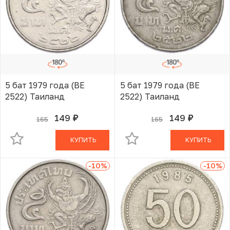
5 бат 1979 года (BE
5 бат 1979 года (BE
2522) Таиланд
2522) Таиланд
149
149
165
165
руб.
руб.
В КОРЗИНЕ
В КОРЗИНЕ
КУПИТЬ
КУПИТЬ
-10
%
-10
%