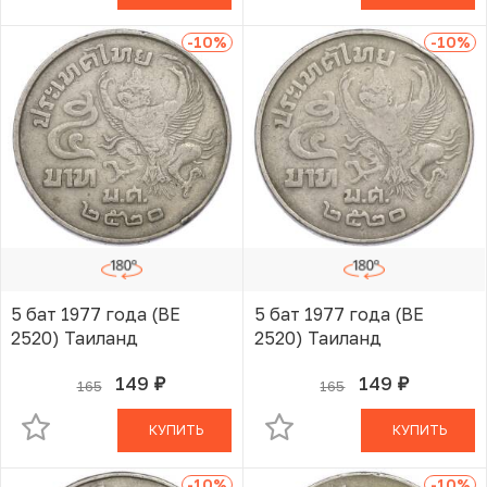
-10
%
-10
%
5 бат 1977 года (BE
5 бат 1977 года (BE
2520) Таиланд
2520) Таиланд
149
149
165
165
руб.
руб.
В КОРЗИНЕ
В КОРЗИНЕ
КУПИТЬ
КУПИТЬ
-10
%
-10
%