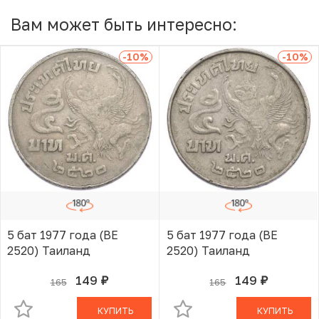
Вам может быть интересно:
-10
%
-10
%
5 бат 1977 года (BE
5 бат 1977 года (BE
2520) Таиланд
2520) Таиланд
149
149
165
165
руб.
руб.
В КОРЗИНЕ
В КОРЗИНЕ
КУПИТЬ
КУПИТЬ