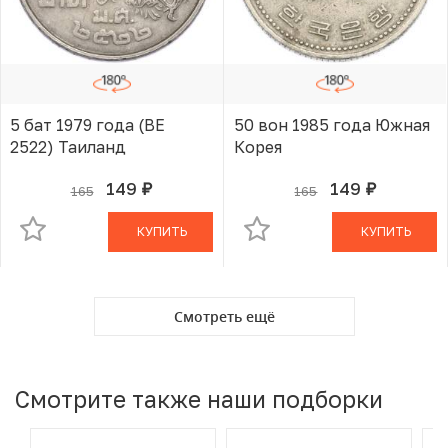
5 бат 1979 года (BE
50 вон 1985 года Южная
2522) Таиланд
Корея
149
149
165
165
руб.
руб.
В КОРЗИНЕ
В КОРЗИНЕ
КУПИТЬ
КУПИТЬ
Смотреть ещё
Смотрите также наши подборки