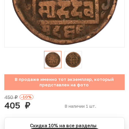
Юбилейные монеты Банка России (с 1999 года)
Памятные и инвестиционные монеты СССР и России
Иностранные монеты
Неофициальные выпуски монет (Unusual)
Античные и средневековые монеты
Наборы монет
В продаже именно тот экземпляр, который
представлен на фото
Инвестиционные монеты
450
-10
%
руб.
405
руб.
В наличии 1 шт.
Скидка 10% на все разделы