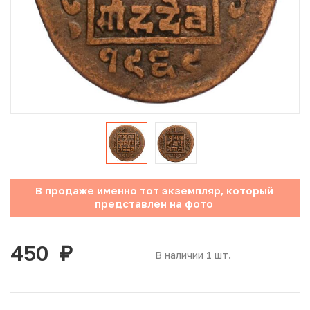
Юбилейные монеты Банка России (с 1999 года)
Памятные и инвестиционные монеты СССР и России
Иностранные монеты
Неофициальные выпуски монет (Unusual)
Античные и средневековые монеты
Наборы монет
В продаже именно тот экземпляр, который
представлен на фото
Инвестиционные монеты
450
руб.
В наличии 1 шт.