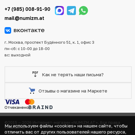
тщательно упаковываются, что исключает возможность
+7 (985) 008-91-90
повреждения во время доставки.
mail@numizm.at
г. Москва, проспект Будённого 51, к. 1, офис 3
пн-сб: с 10-00 до 18-00
вс: выходной
Как не терять наши письма?
Отзывы о магазине на Маркете
Отчеканено
©2015 — 2026 Интернет-магазин «NUMIZM.AT».
Все права
Мы используем файлы «cookies» на нашем сайте, чтобы
защищены
отличить вас от других пользователей нашего ресурса,
Договор-оферта
Политика компании в отношении
В КОРЗИНЕ