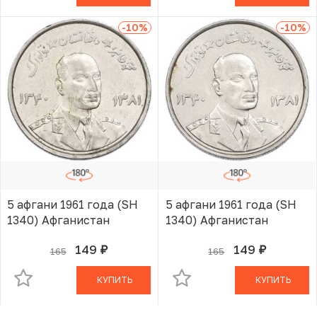
-10
%
-10
%
5 афгани 1961 года (SH
5 афгани 1961 года (SH
1340) Афганистан
1340) Афганистан
149
149
165
165
руб.
руб.
В КОРЗИНЕ
В КОРЗИНЕ
КУПИТЬ
КУПИТЬ