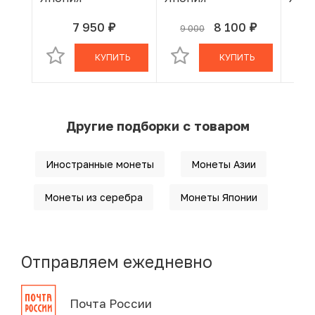
7 950
8 100
9 000
9 
руб.
руб.
В КОРЗИНЕ
В КОРЗИНЕ
КУПИТЬ
КУПИТЬ
Другие подборки с товаром
Иностранные монеты
Монеты Азии
Монеты из серебра
Монеты Японии
Отправляем ежедневно
Почта России