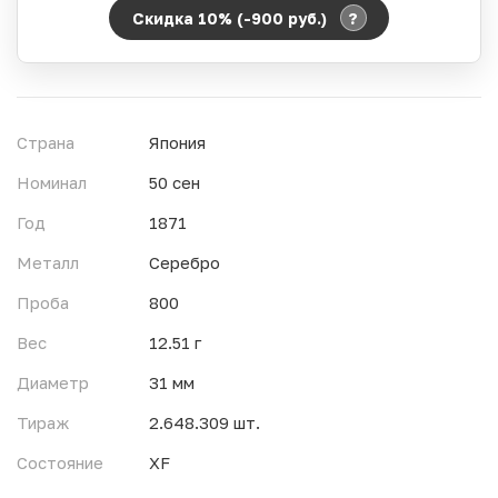
?
Скидка 10% (-900
руб.
)
Период действия акции:
Начало:
06.08.2026 00:00
Окончание:
07.08.2026 23:59
Страна
Япония
Время до окончания:
11
ч.
Номинал
50 сен
Год
1871
Металл
Серебро
Проба
800
Вес
12.51 г
Диаметр
31 мм
Тираж
2.648.309 шт.
Состояние
XF