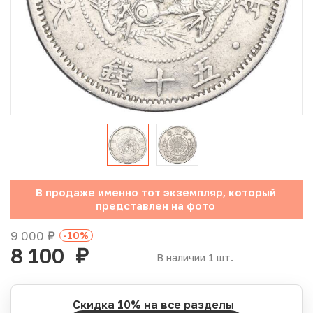
Юбилейные монеты Банка России (с 1999 года)
Памятные и инвестиционные монеты СССР и России
Иностранные монеты
Неофициальные выпуски монет (Unusual)
Античные и средневековые монеты
Наборы монет
В продаже именно тот экземпляр, который
представлен на фото
Инвестиционные монеты
9 000
-10
%
руб.
8 100
руб.
В наличии 1 шт.
Скидка 10% на все разделы