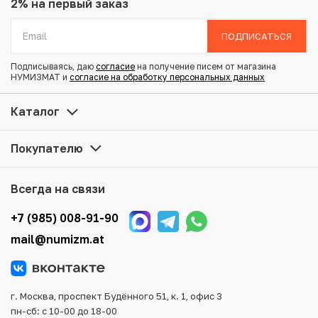
Вес: 12.51 г
2% на первый заказ
Диаметр: 31 мм
Тираж: 2.648.309
ПОДПИСАТЬСЯ
Состояние: XF
Подписываясь, даю
согласие
на получение писем от магазина
Y# 4a.1
НУМИЗМАТ и
согласие на обработку персональных данных
Купить 50 сен 1871 года Япония по привлекательной
Каталог
цене можно в нашем интернет-магазине — Вам
достаточно оформить заказ на сайте. Все монеты,
Покупателю
представленные в каталоге, находятся в наличии на
нашем складе.
Всегда на связи
Мы доставим Ваш заказ в любой регион России, кроме
того, возможен самовывоз товара из офиса магазина.
+7 (985) 008-91-90
Для вашего удобства представлены несколько способов
mail@numizm.at
оплаты и доставки заказа. Все отправления надежно и
тщательно упаковываются, что исключает возможность
повреждения во время доставки.
г. Москва, проспект Будённого 51, к. 1, офис 3
пн-сб: с 10-00 до 18-00