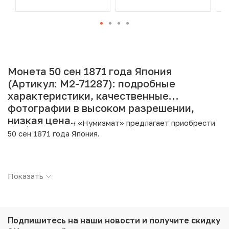
Монета 50 сен 1871 года Япония
(Артикул: M2-71287): подробные
характеристики, качественные
фотографии в высоком разрешении,
низкая цена.
Интернет магазин «Нумизмат» предлагает приобрести
50 сен 1871 года Япония.
Подробные характеристики товара:
Показать
Страна: Япония
Номинал: 50 сен
Год: 1871
Металл: Серебро
Проба: 800
Подпишитесь на наши новости
и получите скидку