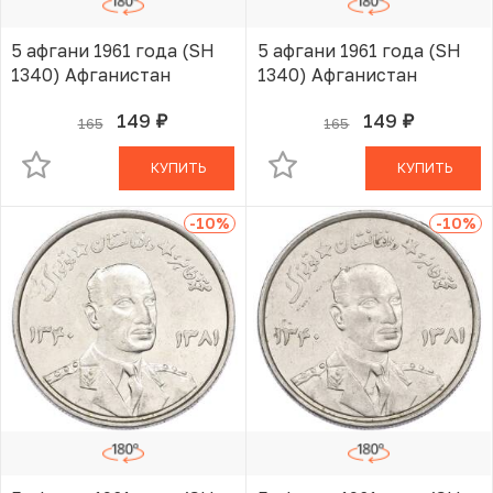
5 афгани 1961 года (SH
5 афгани 1961 года (SH
1340) Афганистан
1340) Афганистан
149
149
165
165
руб.
руб.
В КОРЗИНЕ
В КОРЗИНЕ
КУПИТЬ
КУПИТЬ
-10
%
-10
%