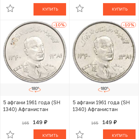
КУПИТЬ
КУПИТЬ
-10
%
-10
%
5 афгани 1961 года (SH
5 афгани 1961 года (SH
1340) Афганистан
1340) Афганистан
149
149
165
165
руб.
руб.
В КОРЗИНЕ
В КОРЗИНЕ
КУПИТЬ
КУПИТЬ