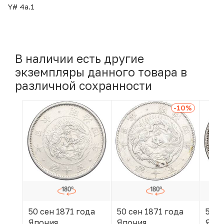
Y# 4a.1
В наличии есть другие
экземпляры данного товара в
различной сохранности
-10
%
50 сен 1871 года
50 сен 1871 года
50 с
Япония
Япония
Япо