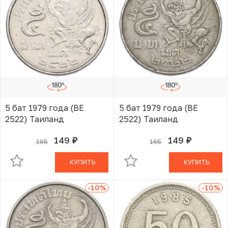
5 бат 1979 года (BE
5 бат 1979 года (BE
2522) Таиланд
2522) Таиланд
149
149
165
165
руб.
руб.
В КОРЗИНЕ
В КОРЗИНЕ
КУПИТЬ
КУПИТЬ
-10
%
-10
%