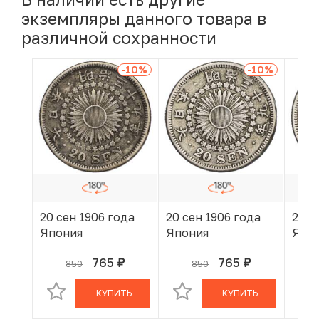
экземпляры данного товара в
различной сохранности
-10
%
-10
%
20 сен 1906 года
20 сен 1906 года
20 с
Япония
Япония
Япо
765
765
850
850
руб.
руб.
В КОРЗИНЕ
В КОРЗИНЕ
КУПИТЬ
КУПИТЬ