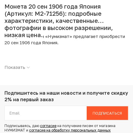
Монета 20 сен 1906 года Япония
(Артикул: M2-71256): подробные
характеристики, качественные
фотографии в высоком разрешении,
низкая цена.
Интернет магазин «Нумизмат» предлагает приобрести
20 сен 1906 года Япония.
Подробные характеристики товара:
Показать
Страна: Япония
Номинал: 20 сен
Год: 1906
Металл: Серебро
Проба: 800
Подпишитесь на наши новости
и получите скидку
Вес: 4.05 г
2% на первый заказ
Диаметр: 20.3 мм
Тираж: 6.555.070
ПОДПИСАТЬСЯ
Состояние: VF
Подписываясь, даю
согласие
на получение писем от магазина
НУМИЗМАТ и
согласие на обработку персональных данных