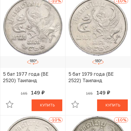
-10
%
-10
%
5 бат 1977 года (BE
5 бат 1979 года (BE
2520) Таиланд
2522) Таиланд
149
149
165
165
руб.
руб.
В КОРЗИНЕ
В КОРЗИНЕ
КУПИТЬ
КУПИТЬ
-10
%
-10
%