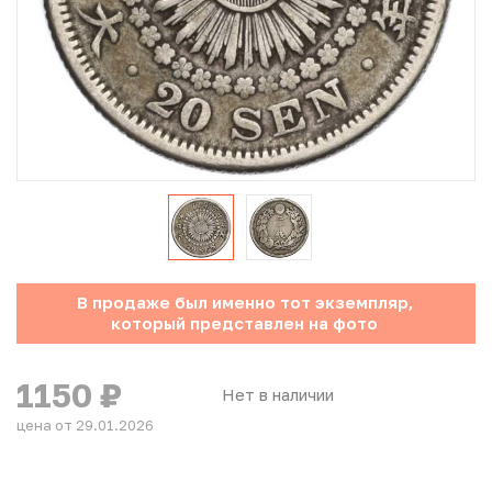
Юбилейные монеты Банка России (с 1999 года)
Памятные и инвестиционные монеты СССР и России
Иностранные монеты
Неофициальные выпуски монет (Unusual)
Античные и средневековые монеты
Наборы монет
В продаже был именно тот экземпляр,
который представлен на фото
Инвестиционные монеты
1150
₽
Нет в наличии
цена от 29.01.2026