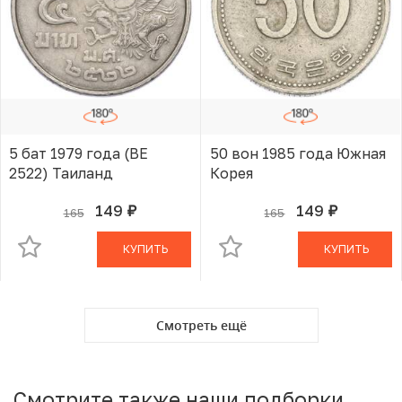
5 бат 1979 года (BE
50 вон 1985 года Южная
2522) Таиланд
Корея
149
149
165
165
руб.
руб.
В КОРЗИНЕ
В КОРЗИНЕ
КУПИТЬ
КУПИТЬ
Смотреть ещё
Смотрите также наши подборки