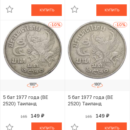
КУПИТЬ
КУПИТЬ
-10
%
-10
%
5 бат 1977 года (BE
5 бат 1977 года (BE
2520) Таиланд
2520) Таиланд
149
149
165
165
руб.
руб.
В КОРЗИНЕ
В КОРЗИНЕ
КУПИТЬ
КУПИТЬ