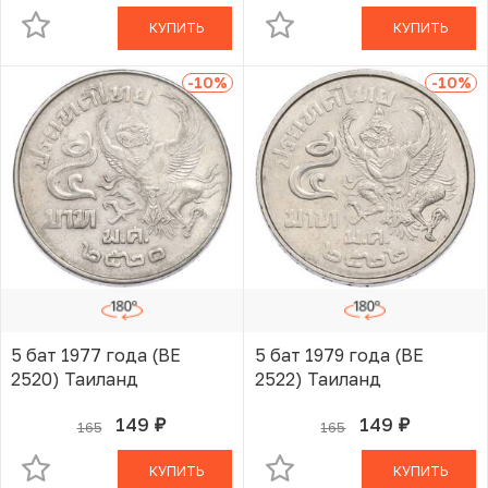
КУПИТЬ
КУПИТЬ
-10
%
-10
%
5 бат 1977 года (BE
5 бат 1979 года (BE
2520) Таиланд
2522) Таиланд
149
149
165
165
руб.
руб.
В КОРЗИНЕ
В КОРЗИНЕ
КУПИТЬ
КУПИТЬ