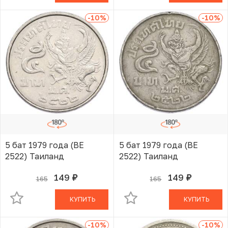
-10
%
-10
%
5 бат 1979 года (BE
5 бат 1979 года (BE
2522) Таиланд
2522) Таиланд
149
149
165
165
руб.
руб.
В КОРЗИНЕ
В КОРЗИНЕ
КУПИТЬ
КУПИТЬ
-10
%
-10
%