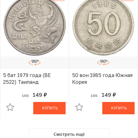
5 бат 1979 года (BE
50 вон 1985 года Южная
2522) Таиланд
Корея
149
149
165
165
руб.
руб.
В КОРЗИНЕ
В КОРЗИНЕ
КУПИТЬ
КУПИТЬ
Смотреть ещё