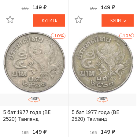
149
149
165
165
руб.
руб.
В КОРЗИНЕ
В КОРЗИНЕ
КУПИТЬ
КУПИТЬ
-10
%
-10
%
5 бат 1977 года (BE
5 бат 1977 года (BE
2520) Таиланд
2520) Таиланд
149
149
165
165
руб.
руб.
В КОРЗИНЕ
В КОРЗИНЕ