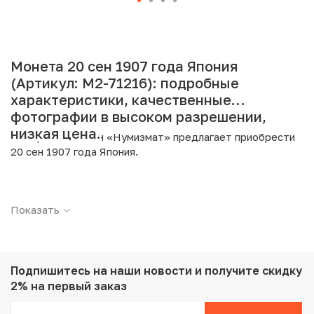
Монета 20 сен 1907 года Япония
(Артикул: M2-71216): подробные
характеристики, качественные
фотографии в высоком разрешении,
низкая цена.
Интернет магазин «Нумизмат» предлагает приобрести
20 сен 1907 года Япония.
Подробные характеристики товара:
Показать
Страна: Япония
Номинал: 20 сен
Год: 1907
Металл: Серебро
Проба: 800
Подпишитесь на наши новости
и получите скидку
Вес: 4.05 г
2% на первый заказ
Диаметр: 20.3 мм
Тираж: 20.000.000