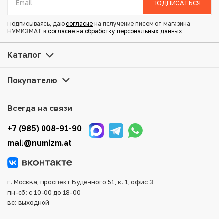
ПОДПИСАТЬСЯ
Состояние: XF
Подписываясь, даю
согласие
на получение писем от магазина
НУМИЗМАТ и
согласие на обработку персональных данных
Купить 20 сен 1907 года Япония по привлекательной
цене можно в нашем интернет-магазине — Вам
Каталог
достаточно оформить заказ на сайте. Все монеты,
представленные в каталоге, находятся в наличии на
Покупателю
нашем складе.
Мы доставим Ваш заказ в любой регион России, кроме
Всегда на связи
того, возможен самовывоз товара из офиса магазина.
Для вашего удобства представлены несколько способов
+7 (985) 008-91-90
оплаты и доставки заказа. Все отправления надежно и
mail@numizm.at
тщательно упаковываются, что исключает возможность
повреждения во время доставки.
г. Москва, проспект Будённого 51, к. 1, офис 3
пн-сб: с 10-00 до 18-00
вс: выходной