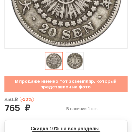
Юбилейные монеты Банка России (с 1999 года)
Памятные и инвестиционные монеты СССР и России
Иностранные монеты
Неофициальные выпуски монет (Unusual)
Античные и средневековые монеты
Наборы монет
В продаже именно тот экземпляр, который
представлен на фото
Инвестиционные монеты
850
-10
%
руб.
765
руб.
В наличии 1 шт.
Скидка 10% на все разделы