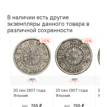
В наличии есть другие
экземпляры данного товара в
различной сохранности
-10
%
-10
%
20 сен 1907 года
20 сен 1907 года
20 с
Япония
Япония
Япо
765
765
850
850
руб.
руб.
В КОРЗИНЕ
В КОРЗИНЕ