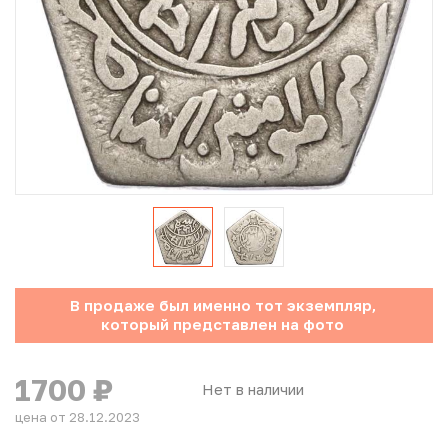
Юбилейные монеты Банка России (с 1999 года)
Памятные и инвестиционные монеты СССР и России
Иностранные монеты
Неофициальные выпуски монет (Unusual)
Античные и средневековые монеты
Наборы монет
В продаже был именно тот экземпляр,
Инвестиционные монеты
который представлен на фото
1700
₽
Нет в наличии
цена от 28.12.2023