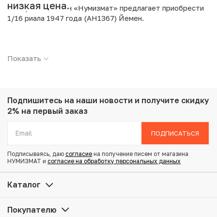
низкая цена.
Интернет магазин «Нумизмат» предлагает приобрести
1/16 риала 1947 года (AH1367) Йемен.
Подробные характеристики товара:
Показать
Страна: Йемен
Номинал: 1/16 риала
Год: 1947
Металл: Серебро
Вес: 3.27 г
Подпишитесь на наши новости
и получите скидку
Диаметр: 17.35 мм
2% на первый заказ
Состояние: VF
ПОДПИСАТЬСЯ
Купить 1/16 риала 1947 года (AH1367) Йемен по
Подписываясь, даю
согласие
на получение писем от магазина
привлекательной цене можно в нашем интернет-
НУМИЗМАТ и
согласие на обработку персональных данных
магазине — Вам достаточно оформить заказ на сайте.
Все монеты, представленные в каталоге, находятся в
Каталог
наличии на нашем складе.
Покупателю
Мы доставим Ваш заказ в любой регион России, кроме