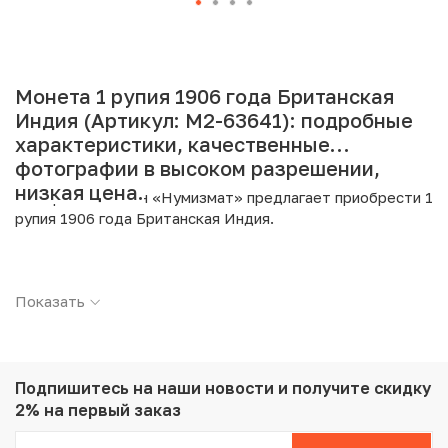
Монета 1 рупия 1906 года Британская
Индия (Артикул: M2-63641): подробные
характеристики, качественные
фотографии в высоком разрешении,
низкая цена.
Интернет магазин «Нумизмат» предлагает приобрести 1
рупия 1906 года Британская Индия.
Подробные характеристики товара:
Показать
Страна: Индия (Британская)
Номинал: 1 рупия
Год: 1906
Металл: Серебро
Проба: 917
Подпишитесь на наши новости
и получите скидку
Вес: 11.66 г
2% на первый заказ
Диаметр: 30.6 мм