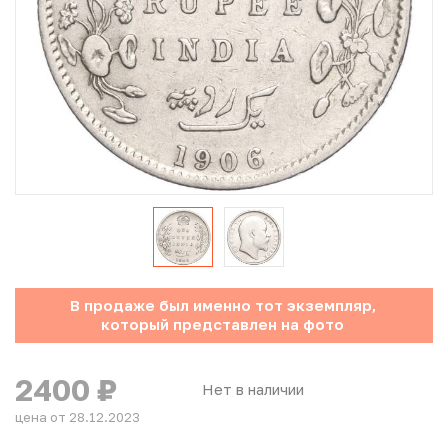
Юбилейные монеты Банка России (с 1999 года)
Памятные и инвестиционные монеты СССР и России
Иностранные монеты
Неофициальные выпуски монет (Unusual)
Античные и средневековые монеты
Наборы монет
В продаже был именно тот экземпляр,
Инвестиционные монеты
который представлен на фото
2400
₽
Нет в наличии
цена от 28.12.2023