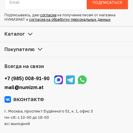
Тираж: 104.797.000
ПОДПИСАТЬСЯ
Состояние: XF
Подписываясь, даю
согласие
на получение писем от магазина
Без отметки монетного двора (Калькутта)
НУМИЗМАТ и
согласие на обработку персональных данных
Купить 1 рупия 1906 года Британская Индия по
Каталог
привлекательной цене можно в нашем интернет-
магазине — Вам достаточно оформить заказ на сайте.
Покупателю
Все монеты, представленные в каталоге, находятся в
наличии на нашем складе.
Всегда на связи
Мы доставим Ваш заказ в любой регион России, кроме
того, возможен самовывоз товара из офиса магазина.
+7 (985) 008-91-90
Для вашего удобства представлены несколько способов
mail@numizm.at
оплаты и доставки заказа. Все отправления надежно и
тщательно упаковываются, что исключает возможность
повреждения во время доставки.
г. Москва, проспект Будённого 51, к. 1, офис 3
пн-сб: с 10-00 до 18-00
вс: выходной