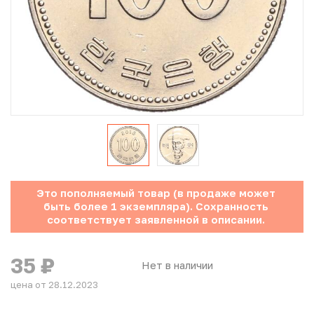
Юбилейные монеты Банка России (с 1999 года)
Памятные и инвестиционные монеты СССР и России
Иностранные монеты
Неофициальные выпуски монет (Unusual)
Античные и средневековые монеты
Наборы монет
Это пополняемый товар (в продаже может
быть более 1 экземпляра). Сохранность
Инвестиционные монеты
соответствует заявленной в описании.
35
₽
Нет в наличии
цена от 28.12.2023