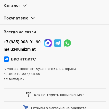
Все монеты, представленные в каталоге, находятся в
Каталог
наличии на нашем складе.
Покупателю
Мы доставим Ваш заказ в любой регион России, кроме
того, возможен самовывоз товара из офиса магазина.
Для вашего удобства представлены несколько способов
Всегда на связи
оплаты и доставки заказа. Все отправления надежно и
тщательно упаковываются, что исключает возможность
+7 (985) 008-91-90
повреждения во время доставки.
mail@numizm.at
г. Москва, проспект Будённого 51, к. 1, офис 3
пн-сб: с 10-00 до 18-00
вс: выходной
Как не терять наши письма?
Отзывы о магазине на Маркете