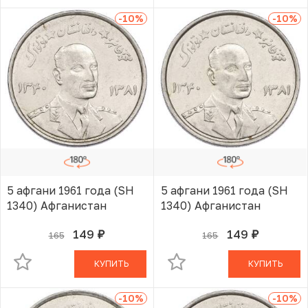
-10
%
-10
%
5 афгани 1961 года (SH
5 афгани 1961 года (SH
1340) Афганистан
1340) Афганистан
149
149
165
165
руб.
руб.
В КОРЗИНЕ
В КОРЗИНЕ
КУПИТЬ
КУПИТЬ
-10
%
-10
%