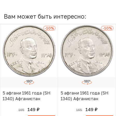
Вам может быть интересно:
-10
%
-10
%
5 афгани 1961 года (SH
5 афгани 1961 года (SH
1340) Афганистан
1340) Афганистан
149
149
165
165
руб.
руб.
В КОРЗИНЕ
В КОРЗИНЕ