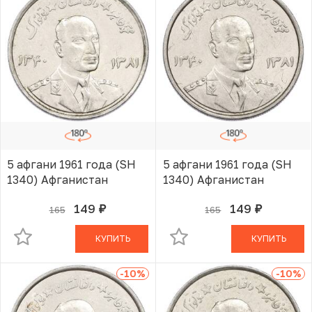
5 афгани 1961 года (SH
5 афгани 1961 года (SH
1340) Афганистан
1340) Афганистан
149
149
165
165
руб.
руб.
В КОРЗИНЕ
В КОРЗИНЕ
КУПИТЬ
КУПИТЬ
-10
%
-10
%