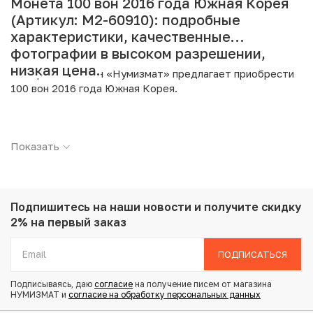
Монета 100 вон 2016 года Южная Корея
(Артикул: M2-60910): подробные
характеристики, качественные
фотографии в высоком разрешении,
низкая цена.
Интернет магазин «Нумизмат» предлагает приобрести
100 вон 2016 года Южная Корея.
Подробные характеристики товара:
Показать
Страна: Южная Корея
Номинал: 100 вон
Год: 2016
Металл: Медно-никелевый сплав
Вес: 5.42 г
Подпишитесь на наши новости
и получите скидку
Диаметр: 24 мм
2% на первый заказ
Состояние: UNC
ПОДПИСАТЬСЯ
Купить 100 вон 2016 года Южная Корея по
Подписываясь, даю
согласие
на получение писем от магазина
привлекательной цене можно в нашем интернет-
НУМИЗМАТ и
согласие на обработку персональных данных
магазине — Вам достаточно оформить заказ на сайте.