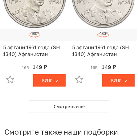
5 афгани 1961 года (SH
5 афгани 1961 года (SH
1340) Афганистан
1340) Афганистан
149
149
165
165
руб.
руб.
В КОРЗИНЕ
В КОРЗИНЕ
КУПИТЬ
КУПИТЬ
Смотреть ещё
Смотрите также наши подборки