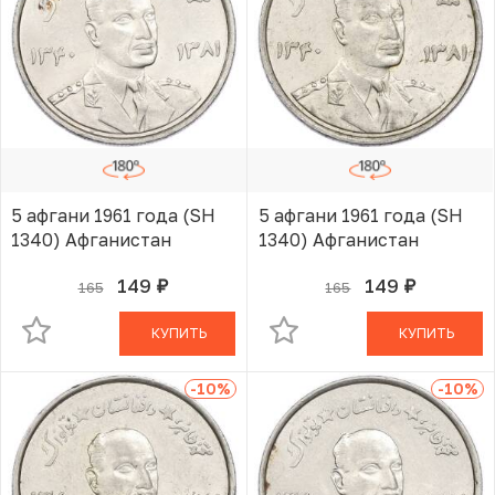
5 афгани 1961 года (SH
5 афгани 1961 года (SH
1340) Афганистан
1340) Афганистан
149
149
165
165
руб.
руб.
В КОРЗИНЕ
В КОРЗИНЕ
КУПИТЬ
КУПИТЬ
-10
%
-10
%