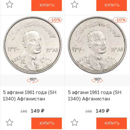
КУПИТЬ
КУПИТЬ
-10
%
-10
%
5 афгани 1961 года (SH
5 афгани 1961 года (SH
1340) Афганистан
1340) Афганистан
149
149
165
165
руб.
руб.
В КОРЗИНЕ
В КОРЗИНЕ
КУПИТЬ
КУПИТЬ