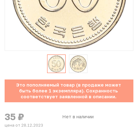
Юбилейные монеты Банка России (с 1999 года)
Памятные и инвестиционные монеты СССР и России
Иностранные монеты
Неофициальные выпуски монет (Unusual)
Античные и средневековые монеты
Наборы монет
Это пополняемый товар (в продаже может
быть более 1 экземпляра). Сохранность
Инвестиционные монеты
соответствует заявленной в описании.
35
₽
Нет в наличии
цена от 28.12.2023