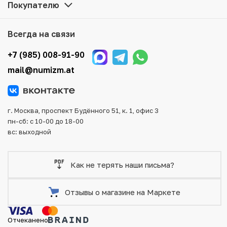
Покупателю
Мы доставим Ваш заказ в любой регион России, кроме
того, возможен самовывоз товара из офиса магазина.
Для вашего удобства представлены несколько способов
Всегда на связи
оплаты и доставки заказа. Все отправления надежно и
тщательно упаковываются, что исключает возможность
+7 (985) 008-91-90
повреждения во время доставки.
mail@numizm.at
г. Москва, проспект Будённого 51, к. 1, офис 3
пн-сб: с 10-00 до 18-00
вс: выходной
Как не терять наши письма?
Отзывы о магазине на Маркете
Отчеканено