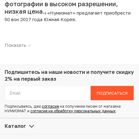
фотографии в высоком разрешении,
низкая цена.
Интернет магазин «Нумизмат» предлагает приобрести
50 вон 2017 года Южная Корея.
Подробные характеристики товара:
Показать
Страна: Южная Корея
Номинал: 50 вон
Год: 2017
Металл: Медно-никелевый сплав
Вес: 4.16 г
Подпишитесь на наши новости
и получите скидку
Диаметр: 21.16 мм
2% на первый заказ
Состояние: UNC
ПОДПИСАТЬСЯ
Купить 50 вон 2017 года Южная Корея по
Подписываясь, даю
согласие
на получение писем от магазина
привлекательной цене можно в нашем интернет-
НУМИЗМАТ и
согласие на обработку персональных данных
магазине — Вам достаточно оформить заказ на сайте.
Все монеты, представленные в каталоге, находятся в
Каталог
наличии на нашем складе.