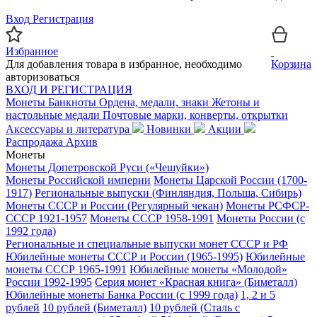
Вход
Регистрация
Избранное
Для добавления товара в избранное, необходимо
Корзина
авторизоваться
ВХОД И РЕГИСТРАЦИЯ
Монеты
Банкноты
Ордена, медали, знаки
Жетоны и
настольные медали
Почтовые марки, конверты, открытки
Аксессуары и литература
Новинки
Акции
Распродажа
Архив
Монеты
Монеты Допетровской Руси («Чешуйки»)
Монеты Российской империи
Монеты Царской России (1700-
1917)
Региональные выпуски (Финляндия, Польша, Сибирь)
Монеты СССР и России (Регулярный чекан)
Монеты РСФСР-
СССР 1921-1957
Монеты СССР 1958-1991
Монеты России (с
1992 года)
Региональные и специальные выпуски монет СССР и РФ
Юбилейные монеты СССР и России (1965-1995)
Юбилейные
монеты СССР 1965-1991
Юбилейные монеты «Молодой»
России 1992-1995
Серия монет «Красная книга» (Биметалл)
Юбилейные монеты Банка России (с 1999 года)
1, 2 и 5
рублей
10 рублей (Биметалл)
10 рублей (Сталь с