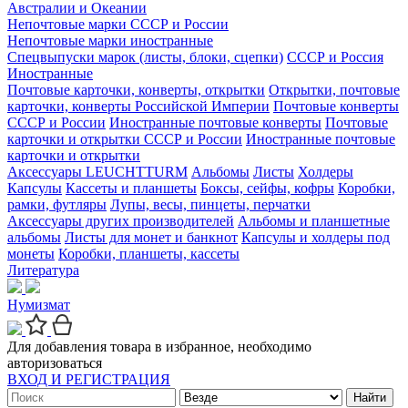
Австралии и Океании
Непочтовые марки СССР и России
Непочтовые марки иностранные
Спецвыпуски марок (листы, блоки, сцепки)
СССР и Россия
Иностранные
Почтовые карточки, конверты, открытки
Открытки, почтовые
карточки, конверты Российской Империи
Почтовые конверты
СССР и России
Иностранные почтовые конверты
Почтовые
карточки и открытки СССР и России
Иностранные почтовые
карточки и открытки
Аксессуары LEUCHTTURM
Альбомы
Листы
Холдеры
Капсулы
Кассеты и планшеты
Боксы, сейфы, кофры
Коробки,
рамки, футляры
Лупы, весы, пинцеты, перчатки
Аксессуары других производителей
Альбомы и планшетные
альбомы
Листы для монет и банкнот
Капсулы и холдеры под
монеты
Коробки, планшеты, кассеты
Литература
Нумизмат
Для добавления товара в избранное, необходимо
авторизоваться
ВХОД И РЕГИСТРАЦИЯ
Найти