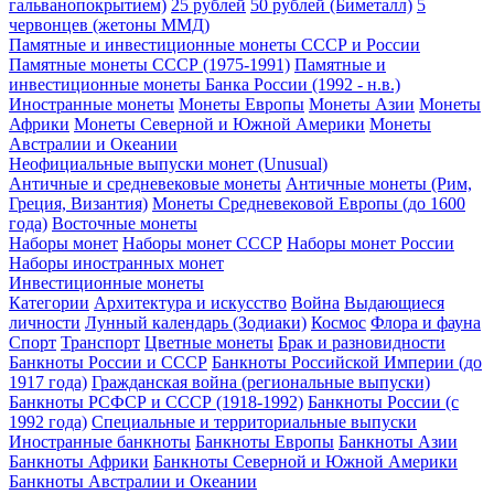
гальванопокрытием)
25 рублей
50 рублей (Биметалл)
5
червонцев (жетоны ММД)
Памятные и инвестиционные монеты СССР и России
Памятные монеты СССР (1975-1991)
Памятные и
инвестиционные монеты Банка России (1992 - н.в.)
Иностранные монеты
Монеты Европы
Монеты Азии
Монеты
Африки
Монеты Северной и Южной Америки
Монеты
Австралии и Океании
Неофициальные выпуски монет (Unusual)
Античные и средневековые монеты
Античные монеты (Рим,
Греция, Византия)
Монеты Средневековой Европы (до 1600
года)
Восточные монеты
Наборы монет
Наборы монет СССР
Наборы монет России
Наборы иностранных монет
Инвестиционные монеты
Категории
Архитектура и искусство
Война
Выдающиеся
личности
Лунный календарь (Зодиаки)
Космос
Флора и фауна
Спорт
Транспорт
Цветные монеты
Брак и разновидности
Банкноты России и СССР
Банкноты Российской Империи (до
1917 года)
Гражданская война (региональные выпуски)
Банкноты РСФСР и СССР (1918-1992)
Банкноты России (с
1992 года)
Специальные и территориальные выпуски
Иностранные банкноты
Банкноты Европы
Банкноты Азии
Банкноты Африки
Банкноты Северной и Южной Америки
Банкноты Австралии и Океании