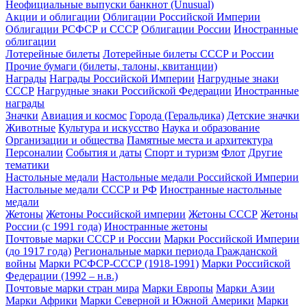
Неофициальные выпуски банкнот (Unusual)
Акции и облигации
Облигации Российской Империи
Облигации РСФСР и СССР
Облигации России
Иностранные
облигации
Лотерейные билеты
Лотерейные билеты СССР и России
Прочие бумаги (билеты, талоны, квитанции)
Награды
Награды Российской Империи
Нагрудные знаки
СССР
Нагрудные знаки Российской Федерации
Иностранные
награды
Значки
Авиация и космос
Города (Геральдика)
Детские значки
Животные
Культура и искусство
Наука и образование
Организации и общества
Памятные места и архитектура
Персоналии
События и даты
Спорт и туризм
Флот
Другие
тематики
Настольные медали
Настольные медали Российской Империи
Настольные медали СССР и РФ
Иностранные настольные
медали
Жетоны
Жетоны Российской империи
Жетоны СССР
Жетоны
России (с 1991 года)
Иностранные жетоны
Почтовые марки СССР и России
Марки Российской Империи
(до 1917 года)
Региональные марки периода Гражданской
войны
Марки РСФСР-СССР (1918-1991)
Марки Российской
Федерации (1992 – н.в.)
Почтовые марки стран мира
Марки Европы
Марки Азии
Марки Африки
Марки Северной и Южной Америки
Марки