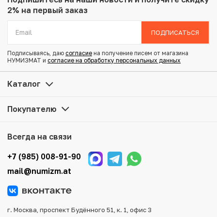
Вес: 31.1 г
2% на первый заказ
Диаметр: 40.9 мм
Тираж: 13.500
ПОДПИСАТЬСЯ
Состояние: UNC
Подписываясь, даю
согласие
на получение писем от магазина
НУМИЗМАТ и
согласие на обработку персональных данных
Купить 1 доллар 2022 года Тувалу «Боги Олимпа —
Афина» по привлекательной цене можно в нашем
Каталог
интернет-магазине — Вам достаточно оформить заказ
на сайте. Все монеты, представленные в каталоге,
Покупателю
находятся в наличии на нашем складе.
Мы доставим Ваш заказ в любой регион России, кроме
Всегда на связи
того, возможен самовывоз товара из офиса магазина.
Для вашего удобства представлены несколько способов
+7 (985) 008-91-90
оплаты и доставки заказа. Все отправления надежно и
mail@numizm.at
тщательно упаковываются, что исключает возможность
повреждения во время доставки.
г. Москва, проспект Будённого 51, к. 1, офис 3