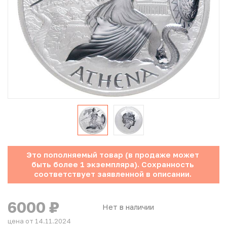
Юбилейные монеты Банка России (с 1999 года)
Памятные и инвестиционные монеты СССР и России
Иностранные монеты
Неофициальные выпуски монет (Unusual)
Античные и средневековые монеты
Наборы монет
Это пополняемый товар (в продаже может
Инвестиционные монеты
быть более 1 экземпляра). Сохранность
соответствует заявленной в описании.
6000
₽
Нет в наличии
цена от 14.11.2024