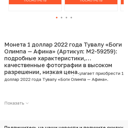
ПОСМОТРЕТЬ
ПОСМОТРЕТЬ
Монета 1 доллар 2022 года Тувалу «Боги
Олимпа — Афина» (Артикул: M2-59259):
подробные характеристики,
качественные фотографии в высоком
разрешении, низкая цена.
Интернет магазин «Нумизмат» предлагает приобрести 1
доллар 2022 года Тувалу «Боги Олимпа — Афина».
Подробные характеристики товара:
Показать
Страна: Тувалу
Номинал: 1 доллар
Год: 2022
Металл: Серебро
Проба: 999
Подпишитесь на наши новости
и получите скидку