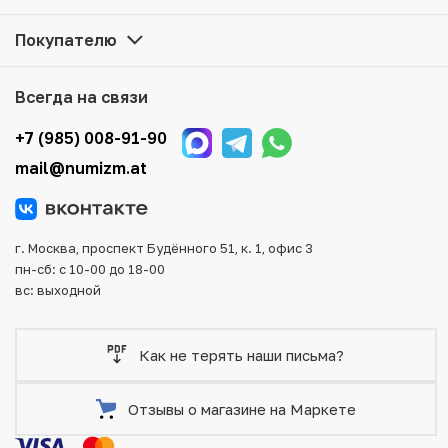
заказ на сайте. Все монеты, представленные в каталоге,
находятся в наличии на нашем складе.
Покупателю
Мы доставим Ваш заказ в любой регион России, кроме
того, возможен самовывоз товара из офиса магазина.
Всегда на связи
Для вашего удобства представлены несколько способов
оплаты и доставки заказа. Все отправления надежно и
+7 (985) 008-91-90
тщательно упаковываются, что исключает возможность
mail@numizm.at
повреждения во время доставки.
г. Москва, проспект Будённого 51, к. 1, офис 3
пн-сб: с 10-00 до 18-00
вс: выходной
Как не терять наши письма?
Отзывы о магазине на Маркете