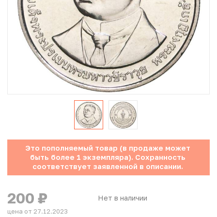
Юбилейные монеты Банка России (с 1999 года)
Памятные и инвестиционные монеты СССР и России
Иностранные монеты
Неофициальные выпуски монет (Unusual)
Античные и средневековые монеты
Наборы монет
Это пополняемый товар (в продаже может
Инвестиционные монеты
быть более 1 экземпляра). Сохранность
соответствует заявленной в описании.
200
₽
Нет в наличии
цена от 27.12.2023