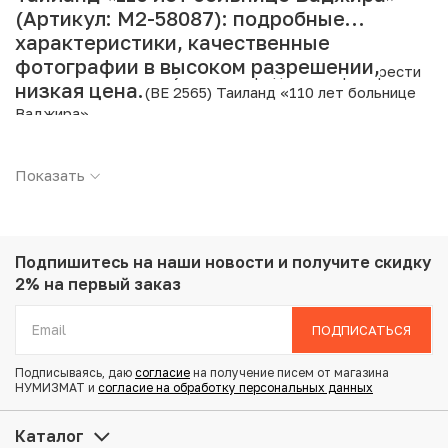
(Артикул: M2-58087): подробные
характеристики, качественные
фотографии в высоком разрешении,
Интернет магазин «Нумизмат» предлагает приобрести
низкая цена.
20 бат 2022 года (BE 2565) Таиланд «110 лет больнице
Ваджира».
Подробные характеристики товара:
Показать
Страна: Таиланд
Номинал: 20 бат
Год: 2022
Металл: Медно-никелевый сплав
Подпишитесь на наши новости
и получите скидку
Вес: 15 г
2% на первый заказ
Диаметр: 32 мм
Состояние: UNC
ПОДПИСАТЬСЯ
Подписываясь, даю
согласие
на получение писем от магазина
Купить 20 бат 2022 года (BE 2565) Таиланд «110 лет
НУМИЗМАТ и
согласие на обработку персональных данных
больнице Ваджира» по привлекательной цене можно в
нашем интернет-магазине — Вам достаточно оформить
Каталог