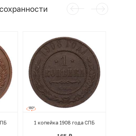
 сохранности
СПБ
1 копейка 1908 года СПБ
1 коп
165