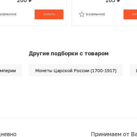
руб.
руб.
 ИЗБРАННОМ
В КОРЗИНЕ
В ИЗБРАННОМ
В К
 ИЗБРАННОЕ
КУПИТЬ
В ИЗБРАННОЕ
КУ
Другие подборки с товаром
империи
Монеты Царской России (1700-1917)
дневно
Принимаем от В