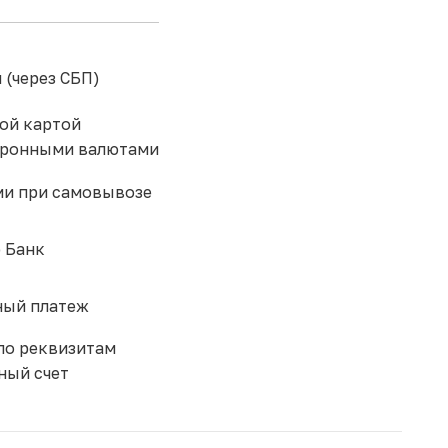
 (через СБП)
ой картой
тронными валютами
и при самовывозе
 Банк
ый платеж
по реквизитам
ный счет