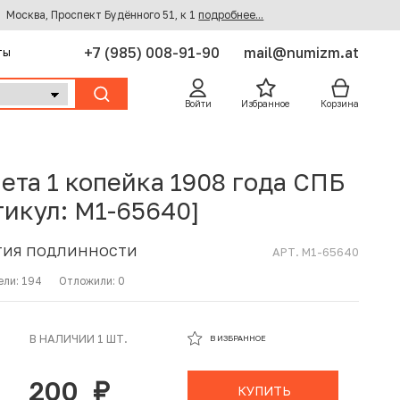
Москва, Проспект Будённого 51, к 1
подробнее...
+7 (985) 008-91-90
mail@numizm.at
ты
Войти
Избранное
Корзина
ета 1 копейка 1908 года СПБ
тикул: M1-65640]
ТИЯ ПОДЛИННОСТИ
АРТ. M1-65640
ели:
194
Отложили:
0
В ИЗБРАННОМ
В НАЛИЧИИ 1 ШТ.
В ИЗБРАННОЕ
В КОРЗИНЕ
200
руб.
КУПИТЬ