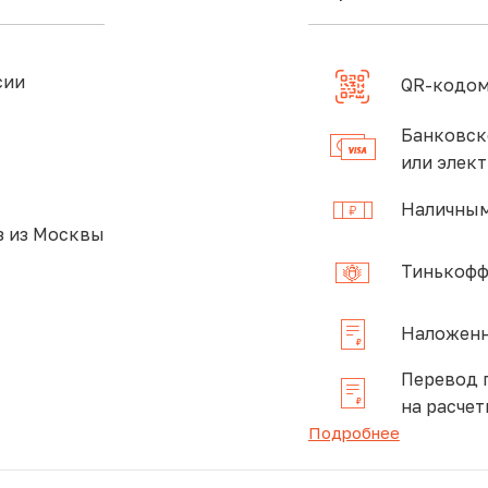
сии
QR-кодом
Банковск
или элек
Наличным
 из Москвы
Тинькофф
Наложенн
Перевод 
на расчет
Подробнее