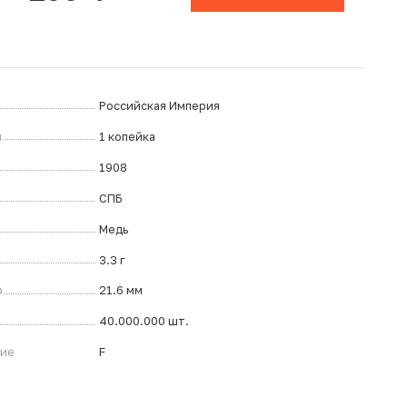
Российская Империя
л
1 копейка
1908
СПБ
Медь
3.3 г
р
21.6 мм
40.000.000 шт.
ние
F