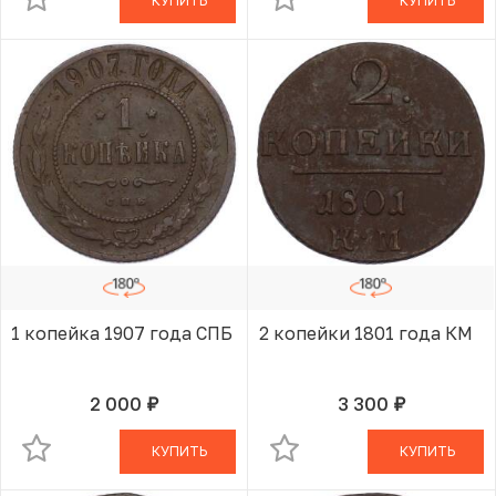
КУПИТЬ
КУПИТЬ
1 копейка 1907 года СПБ
2 копейки 1801 года КМ
2 000
3 300
руб.
руб.
В КОРЗИНЕ
В КОРЗИНЕ
КУПИТЬ
КУПИТЬ