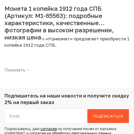
Монета 1 копейка 1912 года СПБ
(Артикул: M1-65563): подробные
характеристики, качественные
фотографии в высоком разрешении,
низкая цена.
Интернет магазин «Нумизмат» предлагает приобрести 1
копейка 1912 года СПБ.
Подробные характеристики товара:
Показать
Страна: Российская Империя
Номинал: 1 копейка
Год: 1912
Буквы: СПБ
Металл: Медь
Подпишитесь на наши новости
и получите скидку
Вес: 3.3 г
2% на первый заказ
Диаметр: 21.6 мм
Тираж: 31.850.000
ПОДПИСАТЬСЯ
Состояние: XF
Подписываясь, даю
согласие
на получение писем от магазина
НУМИЗМАТ и
согласие на обработку персональных данных