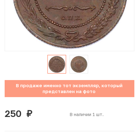
Юбилейные монеты Банка России (с 1999 года)
Памятные и инвестиционные монеты СССР и России
Иностранные монеты
Неофициальные выпуски монет (Unusual)
Античные и средневековые монеты
Наборы монет
В продаже именно тот экземпляр, который
представлен на фото
Инвестиционные монеты
250
руб.
В наличии 1 шт.