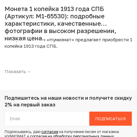
Монета 1 копейка 1913 года СПБ
(Артикул: M1-65530): подробные
характеристики, качественные
фотографии в высоком разрешении,
низкая цена.
Интернет магазин «Нумизмат» предлагает приобрести 1
копейка 1913 года СПБ.
Подробные характеристики товара:
Показать
Страна: Российская Империя
Номинал: 1 копейка
Год: 1913
Буквы: СПБ
Металл: Медь
Подпишитесь на наши новости
и получите скидку
Вес: 3.3 г
2% на первый заказ
Диаметр: 21.6 мм
Тираж: 61.500.000
ПОДПИСАТЬСЯ
Состояние: XF
Подписываясь, даю
согласие
на получение писем от магазина
НУМИЗМАТ и
согласие на обработку персональных данных