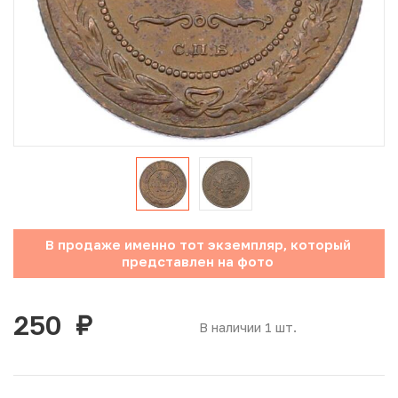
Юбилейные монеты Банка России (с 1999 года)
Памятные и инвестиционные монеты СССР и России
Иностранные монеты
Неофициальные выпуски монет (Unusual)
Античные и средневековые монеты
Наборы монет
В продаже именно тот экземпляр, который
представлен на фото
Инвестиционные монеты
250
руб.
В наличии 1 шт.