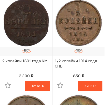
2 копейки 1801 года КМ
1/2 копейки 1914 года
СПБ
3 300
850
руб.
руб.
В КОРЗИНЕ
В КОРЗИНЕ
КУПИТЬ
КУПИТЬ