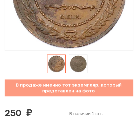
Юбилейные монеты Банка России (с 1999 года)
Памятные и инвестиционные монеты СССР и России
Иностранные монеты
Неофициальные выпуски монет (Unusual)
Античные и средневековые монеты
Наборы монет
В продаже именно тот экземпляр, который
представлен на фото
Инвестиционные монеты
250
руб.
В наличии 1 шт.