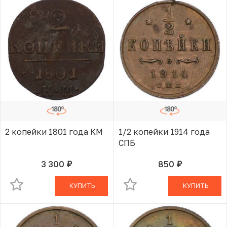
2 копейки 1801 года КМ
1/2 копейки 1914 года
СПБ
3 300
850
руб.
руб.
В КОРЗИНЕ
В КОРЗИНЕ
КУПИТЬ
КУПИТЬ