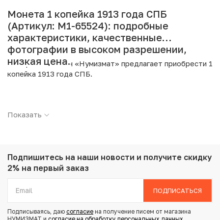
Монета 1 копейка 1913 года СПБ
(Артикул: M1-65524): подробные
характеристики, качественные
фотографии в высоком разрешении,
низкая цена.
Интернет магазин «Нумизмат» предлагает приобрести 1
копейка 1913 года СПБ.
Подробные характеристики товара:
Показать
Страна: Российская Империя
Номинал: 1 копейка
Год: 1913
Буквы: СПБ
Металл: Медь
Подпишитесь на наши новости
и получите скидку
Вес: 3.3 г
2% на первый заказ
Диаметр: 21.6 мм
Тираж: 61.500.000
ПОДПИСАТЬСЯ
Состояние: XF
Подписываясь, даю
согласие
на получение писем от магазина
НУМИЗМАТ и
согласие на обработку персональных данных