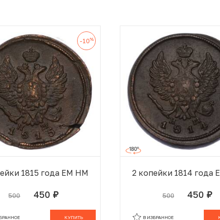
%
-10
пейки 1815 года ЕМ НМ
2 копейки 1814 года
450
450
500
500
руб.
руб.
В КОРЗИНЕ
В
ЗБРАННОЕ
КУПИТЬ
В ИЗБРАННОЕ