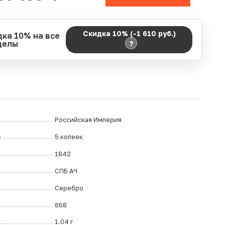
Скидка 10% (-1 610
руб.
)
дка 10% на все
делы
?
д действия акции:
о:
06.08.2026 00:00
ание:
07.08.2026 23:59
ремя до окончания:
14
дн.
ч.
Российская Империя
л
5 копеек
1842
СПБ АЧ
Серебро
868
1.04 г