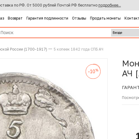
ставка по РФ. От 5000 рублей Почтой РФ бесплатно
подробнее...
каз
Возврат
Гарантия подлинности
Отзывы
Продать монеты
Контак
ской России (1700-1917)
5 копеек 1842 года СПБ АЧ
Мон
%
-10
%
%
АЧ 
-10
-10
ГАРАН
Посмотр