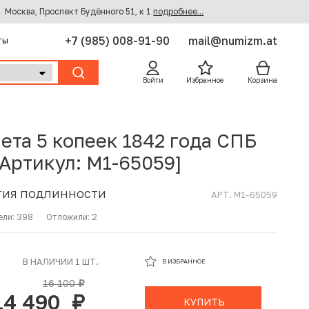
Москва, Проспект Будённого 51, к 1
подробнее...
+7 (985) 008-91-90
mail@numizm.at
ты
Войти
Избранное
Корзина
ета 5 копеек 1842 года СПБ
[Артикул: M1-65059]
ТИЯ ПОДЛИННОСТИ
АРТ. M1-65059
ели:
398
Отложили:
2
В ИЗБРАННОМ
В НАЛИЧИИ 1 ШТ.
В ИЗБРАННОЕ
В КОРЗИНЕ
16 100
руб.
14 490
руб.
КУПИТЬ