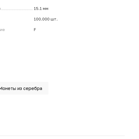
р
15.1 мм
100.000 шт.
ние
F
Монеты из серебра