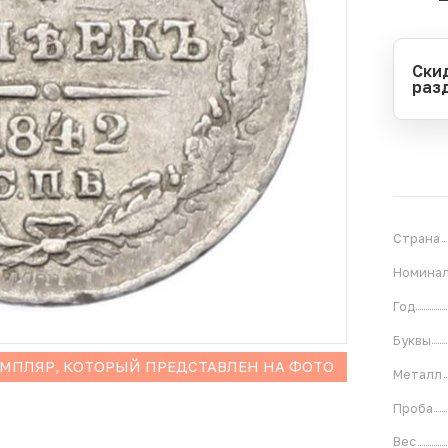
Ски
раз
Перио
Начал
Оконч
В
1
Страна
Номина
Год
Буквы
ЕМПЛЯР, КОТОРЫЙ ПРЕДСТАВЛЕН НА ФОТО
Металл
Проба
Вес