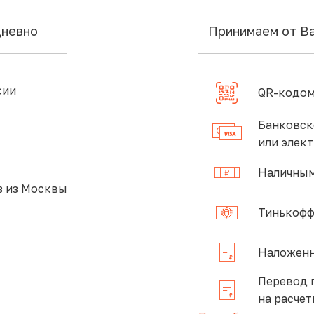
дневно
Принимаем от В
сии
QR-кодом
Банковск
или элек
Наличным
 из Москвы
Тинькофф
Наложенн
Перевод 
на расчет