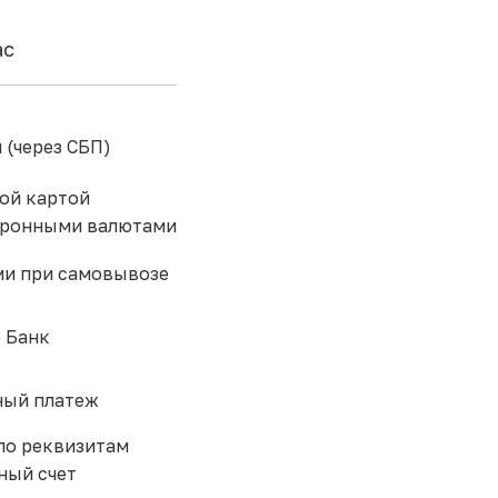
ас
 (через СБП)
ой картой
тронными валютами
и при самовывозе
 Банк
ый платеж
по реквизитам
ный счет