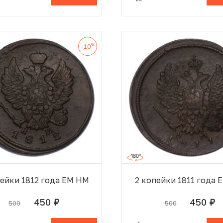
%
-10
пейки 1812 года ЕМ НМ
2 копейки 1811 года 
450
450
500
500
руб.
руб.
В КОРЗИНЕ
В