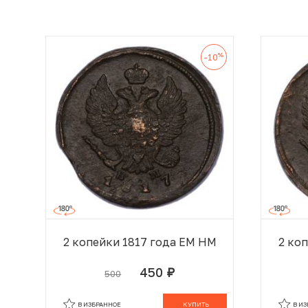
%
-10
2 копейки 1817 года ЕМ НМ
2 ко
450
500
руб.
В КОРЗИНЕ
В ИЗБРАННОЕ
КУПИТЬ
В И