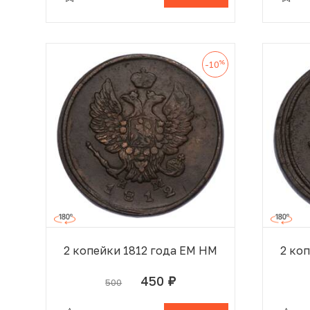
%
-10
2 копейки 1812 года ЕМ НМ
2 ко
450
500
руб.
В КОРЗИНЕ