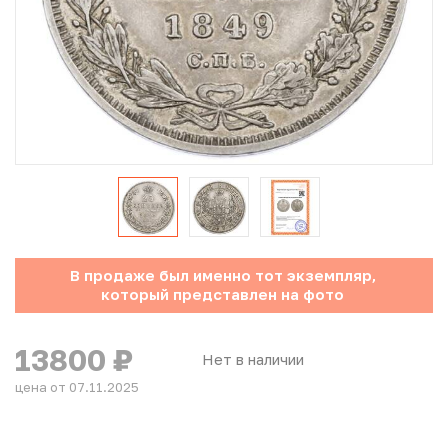
Юбилейные монеты Банка России (с 1999 года)
Памятные и инвестиционные монеты СССР и России
Иностранные монеты
Неофициальные выпуски монет (Unusual)
Античные и средневековые монеты
Наборы монет
В продаже был именно тот экземпляр,
который представлен на фото
Инвестиционные монеты
13800
₽
Нет в наличии
цена от 07.11.2025