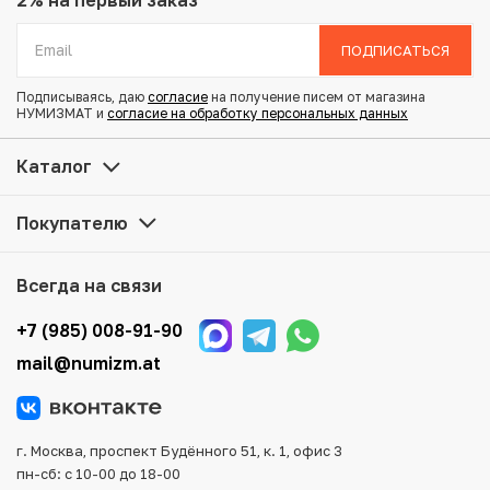
2% на первый заказ
Вес: 5.13 г
Диаметр: 24.3 мм
ПОДПИСАТЬСЯ
Тираж: 450.001
Состояние: XF
Подписываясь, даю
согласие
на получение писем от магазина
НУМИЗМАТ и
согласие на обработку персональных данных
Купить 25 копеек 1849 года СПБ ПА по привлекательной
Каталог
цене можно в нашем интернет-магазине — Вам
достаточно оформить заказ на сайте. Все монеты,
Покупателю
представленные в каталоге, находятся в наличии на
нашем складе.
Всегда на связи
Мы доставим Ваш заказ в любой регион России, кроме
того, возможен самовывоз товара из офиса магазина.
+7 (985) 008-91-90
Для вашего удобства представлены несколько способов
mail@numizm.at
оплаты и доставки заказа. Все отправления надежно и
тщательно упаковываются, что исключает возможность
повреждения во время доставки.
г. Москва, проспект Будённого 51, к. 1, офис 3
пн-сб: с 10-00 до 18-00