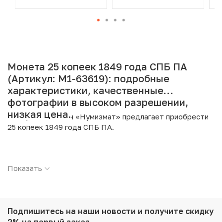
Монета 25 копеек 1849 года СПБ ПА
(Артикул: M1-63619): подробные
характеристики, качественные
фотографии в высоком разрешении,
низкая цена.
Интернет магазин «Нумизмат» предлагает приобрести
25 копеек 1849 года СПБ ПА.
Подробные характеристики товара:
Показать
Страна: Российская Империя
Номинал: 25 копеек
Год: 1849
Буквы: СПБ ПА
Металл: Серебро
Подпишитесь на наши новости
и получите скидку
Проба: 868