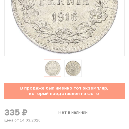
Юбилейные монеты Банка России (с 1999 года)
Памятные и инвестиционные монеты СССР и России
Иностранные монеты
Неофициальные выпуски монет (Unusual)
Античные и средневековые монеты
Наборы монет
В продаже был именно тот экземпляр,
Инвестиционные монеты
который представлен на фото
335
₽
Нет в наличии
цена от 14.03.2026