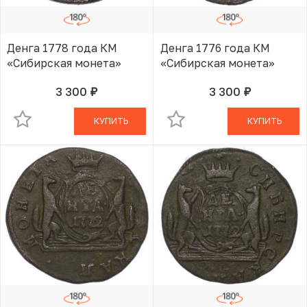
Денга 1778 года КМ
Денга 1776 года КМ
«Сибирская монета»
«Сибирская монета»
3 300
3 300
руб.
руб.
В КОРЗИНЕ
В КОРЗИНЕ
КУПИТЬ
КУПИТЬ