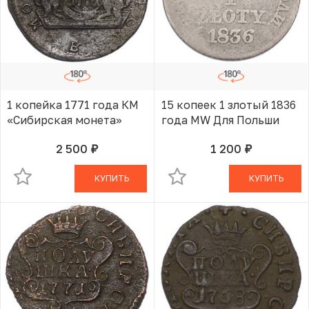
1 копейка 1771 года КМ
15 копеек 1 злотый 1836
«Сибирская монета»
года MW Для Польши
2 500
1 200
руб.
руб.
В КОРЗИНЕ
В КОРЗИНЕ
КУПИТЬ
КУПИТЬ