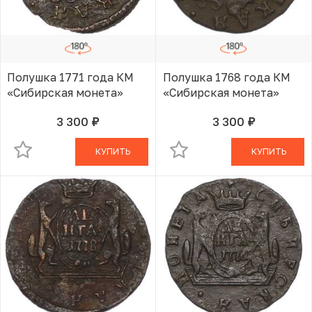
Полушка 1771 года КМ
Полушка 1768 года КМ
«Сибирская монета»
«Сибирская монета»
3 300
3 300
руб.
руб.
В КОРЗИНЕ
В КОРЗИНЕ
КУПИТЬ
КУПИТЬ