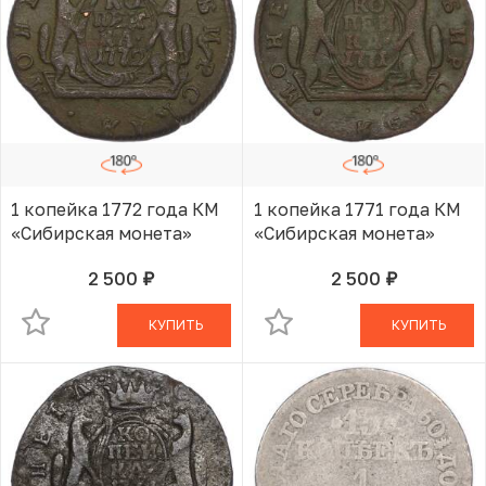
1 копейка 1772 года КМ
1 копейка 1771 года КМ
«Сибирская монета»
«Сибирская монета»
2 500
2 500
руб.
руб.
В КОРЗИНЕ
В КОРЗИНЕ
КУПИТЬ
КУПИТЬ