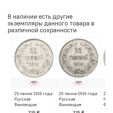
В наличии есть другие
экземпляры данного товара в
различной сохранности
25 пенни 1916 года
25 пенни 1916 года
25 п
Русская
Русская
Русс
Финляндия
Финляндия
Фин
335
335