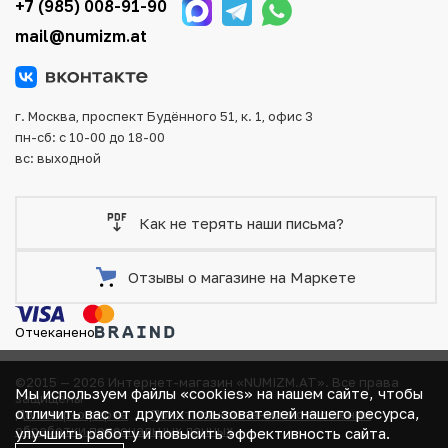
+7 (985) 008-91-90
Для вашего удобства представлены несколько способов
mail@numizm.at
оплаты и доставки заказа. Все отправления надежно и
тщательно упаковываются, что исключает возможность
повреждения во время доставки.
г. Москва, проспект Будённого 51, к. 1, офис 3
пн-сб: с 10-00 до 18-00
вс: выходной
Как не терять наши письма?
Отзывы о магазине на Маркете
Отчеканено
©2015 — 2026 Интернет-магазин «NUMIZM.AT».
Все права
Мы используем файлы «cookies» на нашем сайте, чтобы
защищены
отличить вас от других пользователей нашего ресурса,
Договор-оферта
Политика компании в отношении
обработки персональных данных
улучшить работу и повысить эффективность сайта.