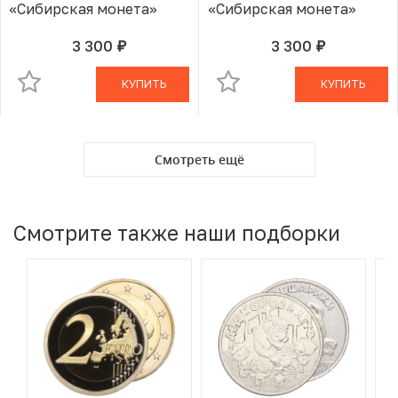
«Сибирская монета»
«Сибирская монета»
3 300
3 300
руб.
руб.
В КОРЗИНЕ
В КОРЗИНЕ
КУПИТЬ
КУПИТЬ
Смотреть ещё
Смотрите также наши подборки