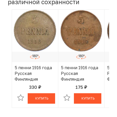
различной сохранности
5 пенни 1916 года
5 пенни 1916 года
5 пе
Русская
Русская
Русс
Финляндия
Финляндия
Фин
330
175
руб.
руб.
В КОРЗИНЕ
В КОРЗИНЕ
КУПИТЬ
КУПИТЬ