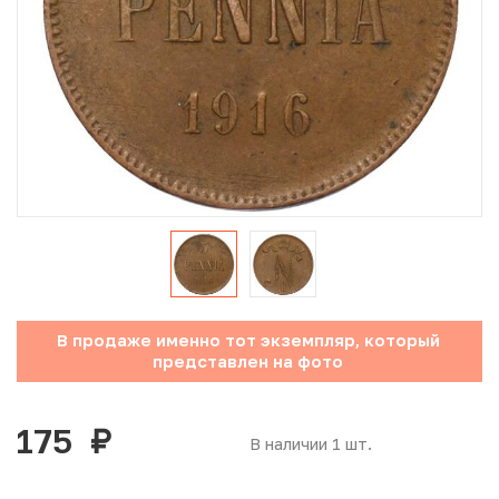
Юбилейные монеты Банка России (с 1999 года)
Памятные и инвестиционные монеты СССР и России
Иностранные монеты
Неофициальные выпуски монет (Unusual)
Античные и средневековые монеты
Наборы монет
В продаже именно тот экземпляр, который
Инвестиционные монеты
представлен на фото
175
руб.
В наличии 1 шт.