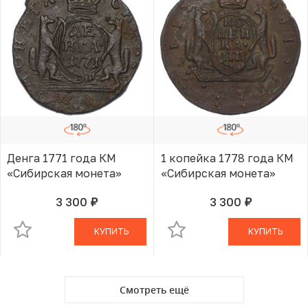
Денга 1771 года КМ
1 копейка 1778 года КМ
«Сибирская монета»
«Сибирская монета»
3 300
3 300
руб.
руб.
В КОРЗИНЕ
В КОРЗИНЕ
КУПИТЬ
КУПИТЬ
Смотреть ещё