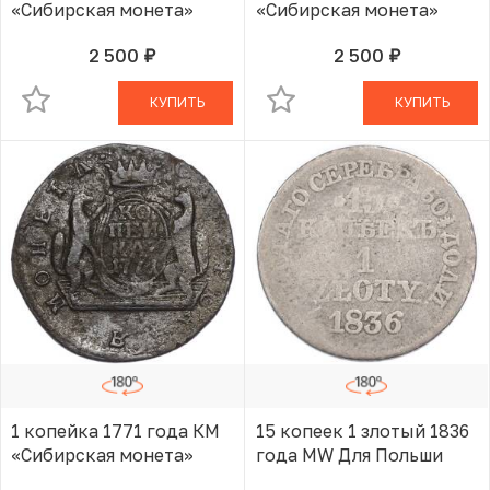
«Сибирская монета»
«Сибирская монета»
2 500
2 500
руб.
руб.
В КОРЗИНЕ
В КОРЗИНЕ
КУПИТЬ
КУПИТЬ
1 копейка 1771 года КМ
15 копеек 1 злотый 1836
«Сибирская монета»
года MW Для Польши