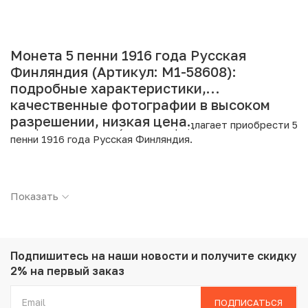
Монета 5 пенни 1916 года Русская
Финляндия (Артикул: M1-58608):
подробные характеристики,
качественные фотографии в высоком
разрешении, низкая цена.
Интернет магазин «Нумизмат» предлагает приобрести 5
пенни 1916 года Русская Финляндия.
Подробные характеристики товара:
Показать
Страна: Финляндия
Номинал: 5 пенни
Год: 1916
Металл: Медь
Вес: 6.4 г
Подпишитесь на наши новости
и получите скидку
Диаметр: 25 мм
2% на первый заказ
Тираж: 4.463.000
Состояние: XF
ПОДПИСАТЬСЯ