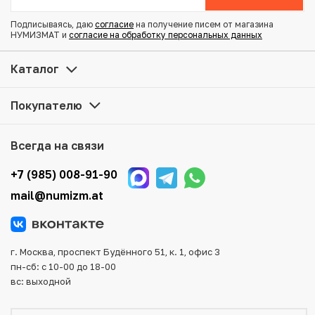
Подписываясь, даю
согласие
на получение писем от магазина
Купить 5 пенни 1916 года Русская Финляндия по
НУМИЗМАТ и
согласие на обработку персональных данных
привлекательной цене можно в нашем интернет-
магазине — Вам достаточно оформить заказ на сайте.
Каталог
Все монеты, представленные в каталоге, находятся в
наличии на нашем складе.
Покупателю
Мы доставим Ваш заказ в любой регион России, кроме
того, возможен самовывоз товара из офиса магазина.
Всегда на связи
Для вашего удобства представлены несколько способов
оплаты и доставки заказа. Все отправления надежно и
+7 (985) 008-91-90
тщательно упаковываются, что исключает возможность
mail@numizm.at
повреждения во время доставки.
г. Москва, проспект Будённого 51, к. 1, офис 3
пн-сб: с 10-00 до 18-00
вс: выходной