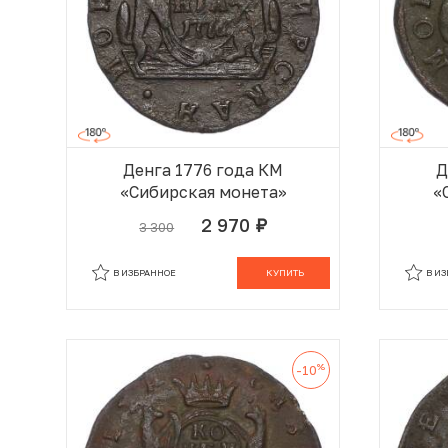
Денга 1776 года КМ
Д
«Сибирская монета»
«
2 970
3 300
руб.
В КОРЗИНЕ
В ИЗБРАННОЕ
КУПИТЬ
В И
%
-10