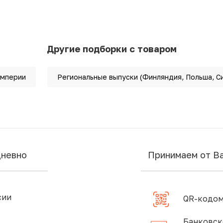
Другие подборки с товаром
империи
Региональные выпуски (Финляндия, Польша, С
дневно
Принимаем от В
сии
QR-кодом
Банковск