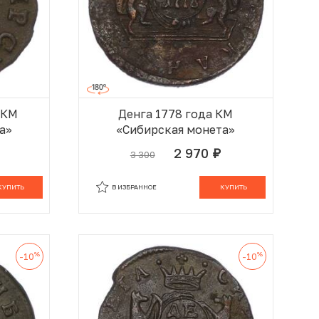
 КМ
Денга 1778 года КМ
а»
«Сибирская монета»
2 970
3 300
руб.
 КОРЗИНЕ
В КОРЗИНЕ
КУПИТЬ
В ИЗБРАННОЕ
КУПИТЬ
%
%
-10
-10