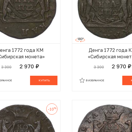
енга 1772 года КМ
Денга 1772 года 
Сибирская монета»
«Сибирская монет
2 970
2 970
3 300
3 300
руб.
руб.
В КОРЗИНЕ
В
ЗБРАННОЕ
КУПИТЬ
В ИЗБРАННОЕ
%
-10