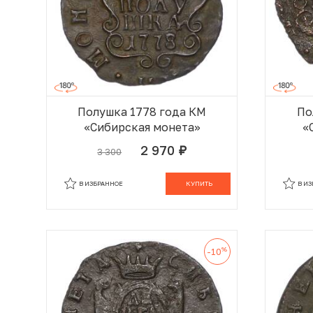
Полушка 1778 года КМ
По
«Сибирская монета»
«
2 970
3 300
руб.
В КОРЗИНЕ
В ИЗБРАННОЕ
КУПИТЬ
В И
%
-10