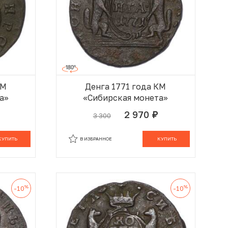
КМ
Денга 1771 года КМ
а»
«Сибирская монета»
2 970
3 300
руб.
 КОРЗИНЕ
В КОРЗИНЕ
КУПИТЬ
В ИЗБРАННОЕ
КУПИТЬ
%
%
-10
-10