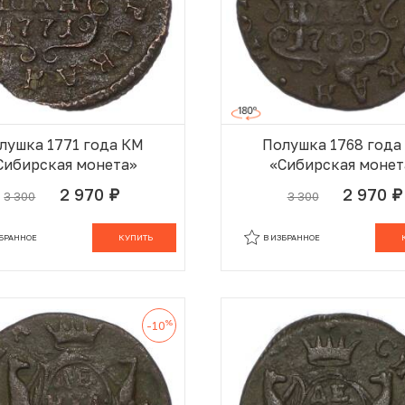
лушка 1771 года КМ
Полушка 1768 года
Сибирская монета»
«Сибирская монет
2 970
2 970
3 300
3 300
руб.
руб.
В КОРЗИНЕ
В
ЗБРАННОЕ
КУПИТЬ
В ИЗБРАННОЕ
%
-10