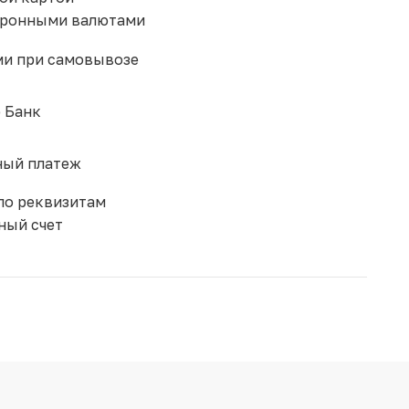
тронными валютами
и при самовывозе
 Банк
ый платеж
по реквизитам
ный счет