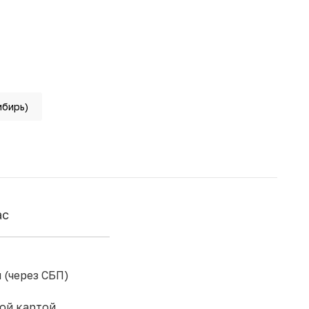
ибирь)
ас
 (через СБП)
ой картой