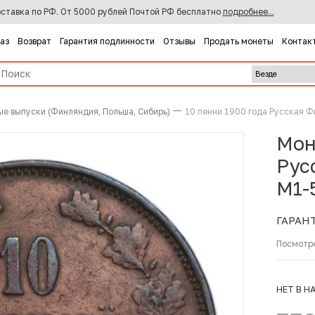
ставка по РФ. От 5000 рублей Почтой РФ бесплатно
подробнее...
каз
Возврат
Гарантия подлинности
Отзывы
Продать монеты
Контак
ые выпуски (Финляндия, Польша, Сибирь)
10 пенни 1900 года Русская 
Мон
Рус
M1-
ГАРАН
Посмотр
НЕТ В Н