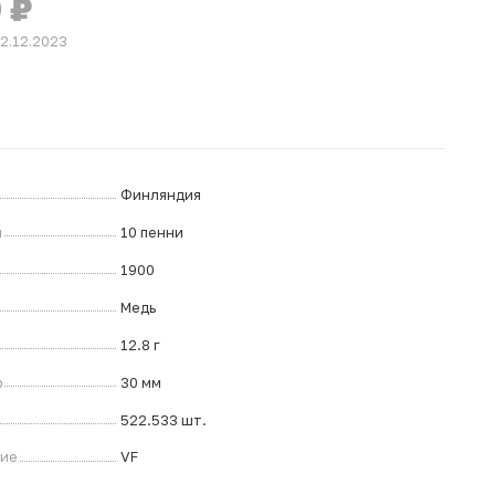
0
₽
12.12.2023
Финляндия
л
10 пенни
1900
Медь
12.8 г
р
30 мм
522.533 шт.
ние
VF