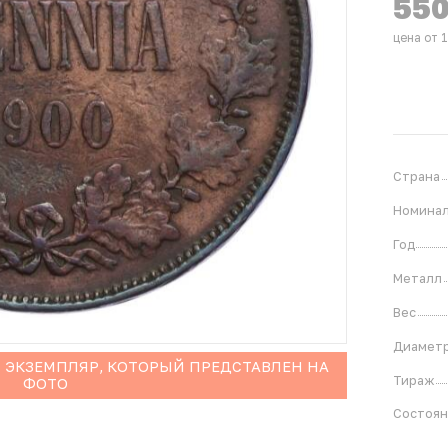
55
цена от 
Страна
Номина
Год
Металл
Вес
Диамет
 ЭКЗЕМПЛЯР, КОТОРЫЙ ПРЕДСТАВЛЕН НА
Тираж
ФОТО
Состоя