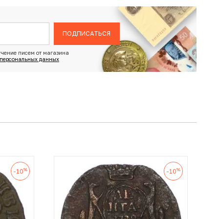
ПОДПИСАТЬСЯ
чение писем от магазина
 персональных данных
%
%
-10
-10