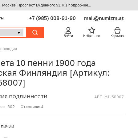
Москва, Проспект Будённого 51, к 1
подробнее...
+7 (985) 008-91-90
mail@numizm.at
ты
Войти
Избранное
Корзина
Финляндия
ета 10 пенни 1900 года
ская Финляндия [Артикул:
58007]
ТИЯ ПОДЛИННОСТИ
АРТ. M1-58007
ели:
302
Отложили:
4
АЛИЧИИ