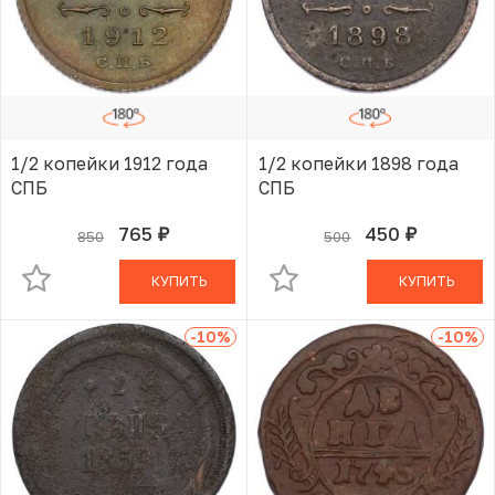
1/2 копейки 1912 года
1/2 копейки 1898 года
СПБ
СПБ
765
450
850
500
руб.
руб.
В КОРЗИНЕ
В КОРЗИНЕ
КУПИТЬ
КУПИТЬ
-10
%
-10
%