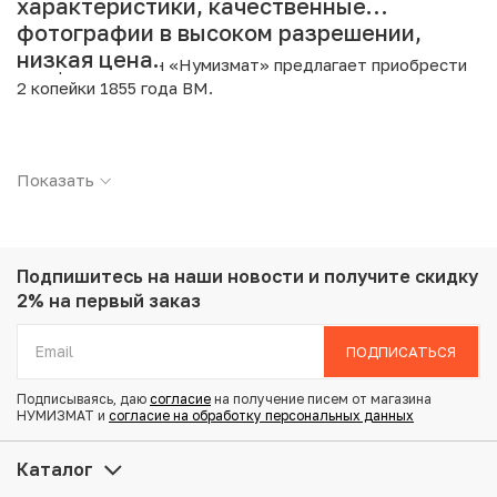
характеристики, качественные
фотографии в высоком разрешении,
низкая цена.
Интернет магазин «Нумизмат» предлагает приобрести
2 копейки 1855 года ВМ.
Подробные характеристики товара:
Показать
Страна: Российская Империя
Номинал: 2 копейки
Год: 1855
Буквы: ВМ
Металл: Медь
Подпишитесь на наши новости
и получите скидку
Вес: 9.43 г
2% на первый заказ
Диаметр: 28.3 мм
Тираж: 1.347.476
ПОДПИСАТЬСЯ
Состояние: VF
Подписываясь, даю
согласие
на получение писем от магазина
НУМИЗМАТ и
согласие на обработку персональных данных
Купить 2 копейки 1855 года ВМ по привлекательной цене
можно в нашем интернет-магазине — Вам достаточно
Каталог
оформить заказ на сайте. Все монеты, представленные