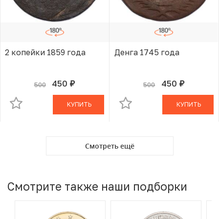
2 копейки 1859 года
Денга 1745 года
450
450
500
500
руб.
руб.
В КОРЗИНЕ
В КОРЗИНЕ
КУПИТЬ
КУПИТЬ
Смотреть ещё
Смотрите также наши подборки