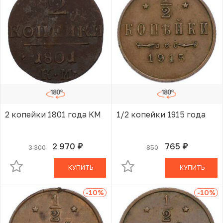
2 копейки 1801 года КМ
1/2 копейки 1915 года
2 970
765
3 300
850
руб.
руб.
В КОРЗИНЕ
В КОРЗИНЕ
КУПИТЬ
КУПИТЬ
-10
%
-10
%