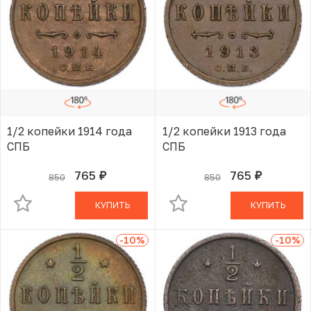
1/2 копейки 1914 года
1/2 копейки 1913 года
СПБ
СПБ
765
765
850
850
руб.
руб.
В КОРЗИНЕ
В КОРЗИНЕ
КУПИТЬ
КУПИТЬ
-10
%
-10
%