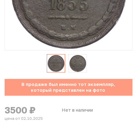
Юбилейные монеты Банка России (с 1999 года)
Памятные и инвестиционные монеты СССР и России
Иностранные монеты
Неофициальные выпуски монет (Unusual)
Античные и средневековые монеты
Наборы монет
В продаже был именно тот экземпляр,
который представлен на фото
Инвестиционные монеты
3500
₽
Нет в наличии
цена от 02.10.2025