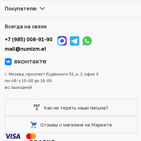
в каталоге, находятся в наличии на нашем складе.
Покупателю
Мы доставим Ваш заказ в любой регион России, кроме
того, возможен самовывоз товара из офиса магазина.
Всегда на связи
Для вашего удобства представлены несколько способов
оплаты и доставки заказа. Все отправления надежно и
+7 (985) 008-91-90
тщательно упаковываются, что исключает возможность
mail@numizm.at
повреждения во время доставки.
г. Москва, проспект Будённого 51, к. 1, офис 3
пн-сб: с 10-00 до 18-00
вс: выходной
Как не терять наши письма?
Отзывы о магазине на Маркете