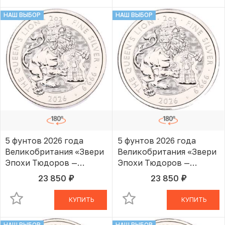
НАШ ВЫБОР
НАШ ВЫБОР
5 фунтов 2026 года
5 фунтов 2026 года
Великобритания «Звери
Великобритания «Звери
Эпохи Тюдоров —
Эпохи Тюдоров —
Королевский Лев»
Королевский Лев»
23 850
23 850
руб.
руб.
В КОРЗИНЕ
В КОРЗИНЕ
КУПИТЬ
КУПИТЬ
НАШ ВЫБОР
НАШ ВЫБОР