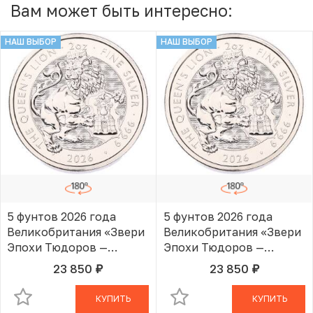
Вам может быть интересно:
НАШ ВЫБОР
НАШ ВЫБОР
5 фунтов 2026 года
5 фунтов 2026 года
Великобритания «Звери
Великобритания «Звери
Эпохи Тюдоров —
Эпохи Тюдоров —
Королевский Лев»
Королевский Лев»
23 850
23 850
руб.
руб.
В КОРЗИНЕ
В КОРЗИНЕ
КУПИТЬ
КУПИТЬ