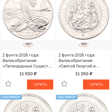
2 фунта 2026 года
2 фунта 2026 года
Великобритания
Великобритания
«Легендарные Существа
«Святой Георгий и
— Лох-Несское
Дракон»
11 550
11 250
руб.
руб.
В КОРЗИНЕ
В КОРЗИНЕ
чудовище»
КУПИТЬ
КУПИТЬ
НАШ ВЫБОР
НАШ ВЫБОР