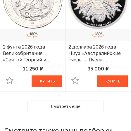
2 фунта 2026 года
2 доллара 2026 года
Великобритания
Ниуэ «Австралийские
«Святой Георгий и
пчелы — Пчела-
Дракон»
листорез»
11 250
35 000
руб.
руб.
В КОРЗИНЕ
В КОРЗИНЕ
КУПИТЬ
КУПИТЬ
Смотреть ещё
Смотрите также наши подборки