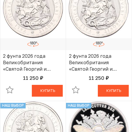
2 фунта 2026 года
2 фунта 2026 года
Великобритания
Великобритания
«Святой Георгий и
«Святой Георгий и
Дракон»
Дракон»
11 250
11 250
руб.
руб.
В КОРЗИНЕ
В КОРЗИНЕ
КУПИТЬ
КУПИТЬ
НАШ ВЫБОР
НАШ ВЫБОР