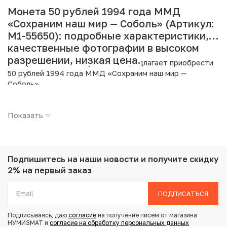
Монета 50 рублей 1994 года ММД
«Сохраним наш мир — Соболь» (Артикул:
M1-55650): подробные характеристики,
качественные фотографии в высоком
разрешении, низкая цена.
Интернет магазин «Нумизмат» предлагает приобрести
50 рублей 1994 года ММД «Сохраним наш мир —
Соболь».
Подробные характеристики товара:
Показать
Страна: Россия
Номинал: 50 рублей
Год: 1994
Буквы: ММД
Подпишитесь на наши новости
и получите скидку
Металл: Золото
2% на первый заказ
Проба: 999
Вес: 7.89 г
ПОДПИСАТЬСЯ
Диаметр: 22.6 мм
Тираж: 2.500
Подписываясь, даю
согласие
на получение писем от магазина
Состояние: Proof
НУМИЗМАТ и
согласие на обработку персональных данных