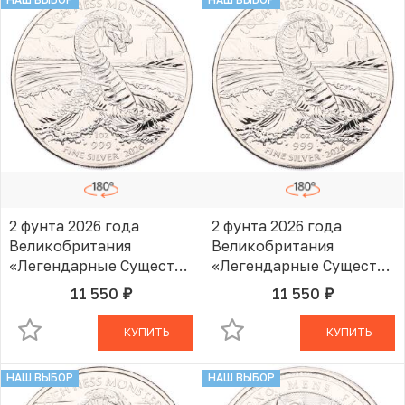
2 фунта 2026 года
2 фунта 2026 года
Великобритания
Великобритания
«Легендарные Существа
«Легендарные Существа
— Лох-Несское
— Лох-Несское
11 550
11 550
руб.
руб.
В КОРЗИНЕ
В КОРЗИНЕ
чудовище»
чудовище»
КУПИТЬ
КУПИТЬ
НАШ ВЫБОР
НАШ ВЫБОР