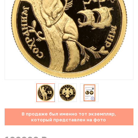
Юбилейные монеты Банка России (с 1999 года)
Памятные и инвестиционные монеты СССР и России
Иностранные монеты
Неофициальные выпуски монет (Unusual)
Античные и средневековые монеты
Наборы монет
Инвестиционные монеты
В продаже был именно тот экземпляр,
который представлен на фото