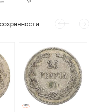
ние
VF
 сохранности