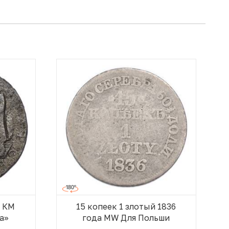
а КМ
15 копеек 1 злотый 1836
а»
года MW Для Польши