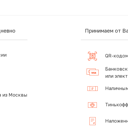
дневно
Принимаем от В
сии
QR-кодом
Банковск
или элек
Наличным
 из Москвы
Тинькофф
Наложенн