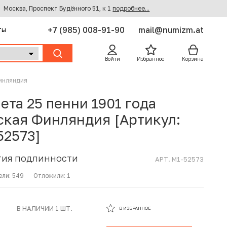
Москва, Проспект Будённого 51, к 1
подробнее...
+7 (985) 008-91-90
mail@numizm.at
ты
Войти
Избранное
Корзина
Финляндия
ета 25 пенни 1901 года
ская Финляндия [Артикул:
52573]
ТИЯ ПОДЛИННОСТИ
АРТ. M1-52573
ели:
549
Отложили:
1
В ИЗБРАННОМ
В НАЛИЧИИ 1 ШТ.
В ИЗБРАННОЕ
В КОРЗИНЕ