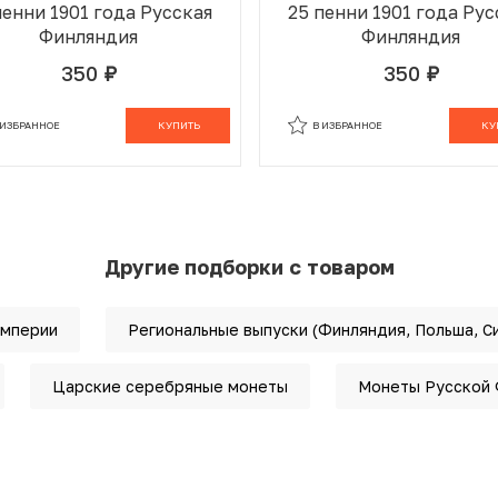
пенни 1901 года Русская
25 пенни 1901 года Рус
Финляндия
Финляндия
350
350
руб.
руб.
 ИЗБРАННОМ
В КОРЗИНЕ
В ИЗБРАННОМ
В К
 ИЗБРАННОЕ
КУПИТЬ
В ИЗБРАННОЕ
КУ
Другие подборки с товаром
империи
Региональные выпуски (Финляндия, Польша, С
Царские серебряные монеты
Монеты Русской