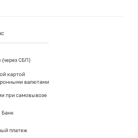
ас
 (через СБП)
ой картой
тронными валютами
и при самовывозе
 Банк
ый платеж