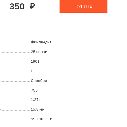
350
руб.
КУПИТЬ
Финляндия
л
25 пенни
1901
L
Серебро
750
1.27 г
р
15.8 мм
993.909 шт.