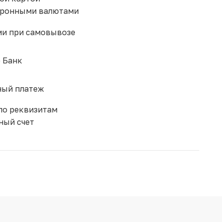
тронными валютами
и при самовывозе
 Банк
ый платеж
по реквизитам
ный счет