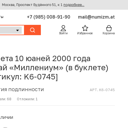
Москва, Проспект Будённого 51, к 1
подробнее...
+7 (985) 008-91-90
mail@numizm.at
ты
Войти
Избранное
Корзина
ета 10 юаней 2000 года
ай «Миллениум» (в буклете)
тикул: K6-0745]
ТИЯ ПОДЛИННОСТИ
АРТ. K6-0745
ели:
68
Отложили:
1
АЛИЧИИ