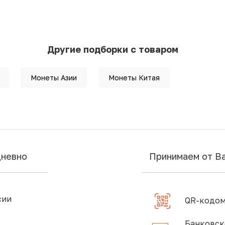
Другие подборки с товаром
Монеты Азии
Монеты Китая
дневно
Принимаем от В
сии
QR-кодом
Банковск