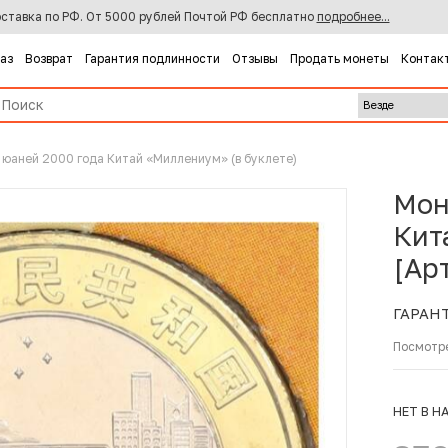
ставка по РФ. От 5000 рублей Почтой РФ бесплатно
подробнее...
каз
Возврат
Гарантия подлинности
Отзывы
Продать монеты
Контак
 юаней 2000 года Китай «Миллениум» (в буклете)
Мон
Кит
[Ар
ГАРАН
Посмотр
НЕТ В Н