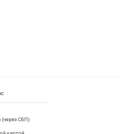
ас
 (через СБП)
ой картой