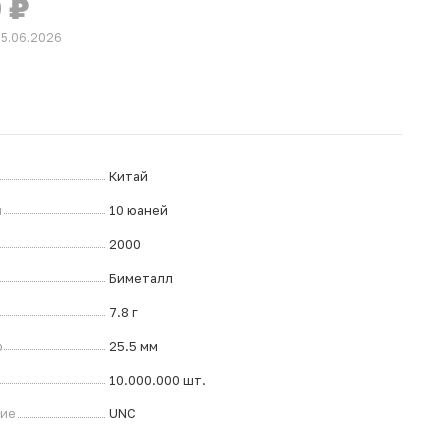
0
₽
05.06.2026
Китай
л
10 юаней
2000
Биметалл
7.8 г
р
25.5 мм
10.000.000 шт.
ние
UNC