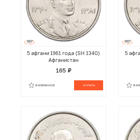
5 афгани 1961 года (SH 1340)
5 афг
Афганистан
165
руб.
В КОРЗИНЕ
В ИЗБРАННОЕ
КУПИТЬ
В И