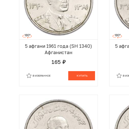
5 афгани 1961 года (SH 1340)
5 афг
Афганистан
165
руб.
В КОРЗИНЕ
В ИЗБРАННОЕ
КУПИТЬ
В И