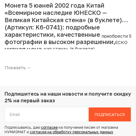
Монета 5 юаней 2002 года Китай
«Всемирное наследие ЮНЕСКО —
Великая Китайская стена» (в буклете)
(Артикул: K6-0741): подробные
характеристики, качественные
Интернет магазин «Нумизмат» предлагает приобрести 5
фотографии в высоком разрешении,
юаней 2002 года Китай «Всемирное наследие ЮНЕСКО
низкая цена.
— Великая Китайская стена» (в буклете).
Подробные характеристики товара:
Показать
Страна: Китай
Номинал: 5 юаней
Год: 2002
Металл: Латунь
Подпишитесь на наши новости
и получите скидку
Вес: 12.8 г
2% на первый заказ
Диаметр: 30 мм
Тираж: 10.000.000
ПОДПИСАТЬСЯ
Состояние: UNC
Тематика: Архитектура и искусство
Подписываясь, даю
согласие
на получение писем от магазина
НУМИЗМАТ и
согласие на обработку персональных данных