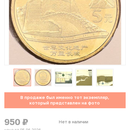
Юбилейные монеты Банка России (с 1999 года)
Памятные и инвестиционные монеты СССР и России
Иностранные монеты
Неофициальные выпуски монет (Unusual)
Античные и средневековые монеты
Наборы монет
Инвестиционные монеты
В продаже был именно тот экземпляр,
который представлен на фото
950
₽
Нет в наличии
цена от 05.06.2026