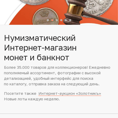
Юбилейные монеты Банка России (с 1999 года)
Памятные и инвестиционные монеты СССР и России
Иностранные монеты
Нумизматический
Неофициальные выпуски монет (Unusual)
Интернет-магазин
монет и банкнот
Античные и средневековые монеты
Более 35.000 товаров для коллекционеров! Ежедневно
Наборы монет
пополняемый ассортимент, фотографии с высокой
детализацией, удобный интерфейс для поиска
Инвестиционные монеты
по каталогу, отправка заказа на следующий день.
Посетите также
Интернет-аукцион «Золотникъ»
Новые лоты каждую неделю.