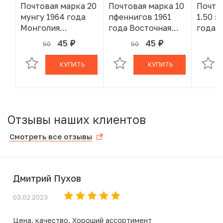
Почтовая марка 20
Почтовая марка 10
Почто
мунгу 1964 года
пфеннигов 1961
1.50 з
Монголия
года Восточная
года 
«Исследование
Германия (ГДР)
«Поль
45
45
50
50
5
руб.
руб.
В КОРЗИНЕ
В КОРЗИНЕ
космоса —
«Стандартный
Красн
Советский
выпуск — Портрет
КУПИТЬ
КУПИТЬ
искусственный
Председателя
спутник Земли
Государственного
серии «Космос»»
совета Вальтера
Ульбрихта»
Отзывы наших клиентов
Смотреть все отзывы
Дмитрий Пухов
03.02.2023
Цена, качество. Хороший ассортимент