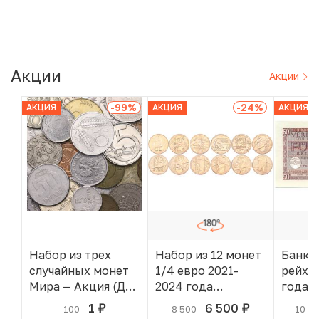
Акции
Акции
-99
%
-24
%
АКЦИЯ
АКЦИЯ
АКЦИЯ
Набор из трех
Набор из 12 монет
Банкн
случайных монет
1/4 евро 2021-
рейхс
Мира — Акция (Для
2024 года
года 
заказов от 2000 р)
Франция «XXXIII
(Воор
1
6 500
100
8 500
10 5
руб.
руб.
В КОРЗИНЕ
В КОРЗИНЕ
летние
силы 