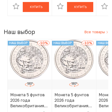
Олимпийские игры
КУПИТЬ
КУПИТЬ
в Париже 2024
года»
Наш выбор
Все товары
-10
%
-10
%
НАШ ВЫБОР
НАШ ВЫБОР
НАШ ВЫ
Монета 5 фунтов
Монета 5 фунтов
Монет
2026 года
2026 года
2026 г
Великобритания
Великобритания
Велик
«Звери Эпохи
«Звери Эпохи
«Звер