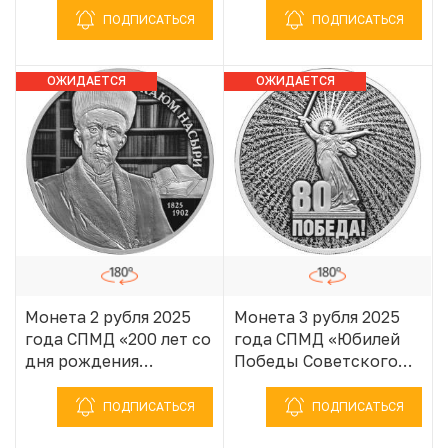
Великой
Великой
ПОДПИСАТЬСЯ
ПОДПИСАТЬСЯ
Отечественной войне
Отечественной войне
1941–1945»
1941–1945»
ОЖИДАЕТСЯ
ОЖИДАЕТСЯ
ПОСТУПЛЕНИЕ
ПОСТУПЛЕНИЕ
Монета 2 рубля 2025
Монета 3 рубля 2025
года СПМД «200 лет со
года СПМД «Юбилей
дня рождения
Победы Советского
Ученого-просветителя
народа в Великой
Каюма Насыри»
Отечественной войне
ПОДПИСАТЬСЯ
ПОДПИСАТЬСЯ
1941–1945»