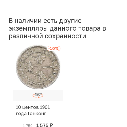
В наличии есть другие
экземпляры данного товара в
различной сохранности
-10
%
10 центов 1901
года Гонконг
1 575
1 750
руб.
В КОРЗИНЕ