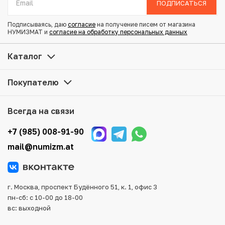
ПОДПИСАТЬСЯ
Состояние: VF
Подписываясь, даю
согласие
на получение писем от магазина
НУМИЗМАТ и
согласие на обработку персональных данных
Купить 10 центов 1901 года Гонконг по привлекательной
цене можно в нашем интернет-магазине — Вам
Каталог
достаточно оформить заказ на сайте. Все монеты,
представленные в каталоге, находятся в наличии на
Покупателю
нашем складе.
Мы доставим Ваш заказ в любой регион России, кроме
Всегда на связи
того, возможен самовывоз товара из офиса магазина.
Для вашего удобства представлены несколько способов
+7 (985) 008-91-90
оплаты и доставки заказа. Все отправления надежно и
mail@numizm.at
тщательно упаковываются, что исключает возможность
повреждения во время доставки.
г. Москва, проспект Будённого 51, к. 1, офис 3
пн-сб: с 10-00 до 18-00
вс: выходной