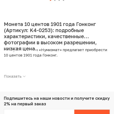
Монета 10 центов 1901 года Гонконг
(Артикул: K4-0253): подробные
характеристики, качественные
фотографии в высоком разрешении,
низкая цена.
Интернет магазин «Нумизмат» предлагает приобрести
10 центов 1901 года Гонконг.
Подробные характеристики товара:
Показать
Страна: Гонконг
Номинал: 10 центов
Год: 1901
Металл: Серебро
Проба: 800
Подпишитесь на наши новости
и получите скидку
Вес: 2.7 г
2% на первый заказ
Диаметр: 18 мм
Тираж: 7.758.000