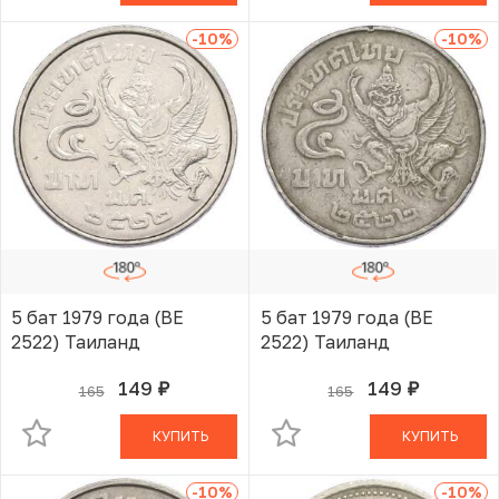
-10
%
-10
%
5 бат 1979 года (BE
5 бат 1979 года (BE
2522) Таиланд
2522) Таиланд
149
149
165
165
руб.
руб.
В КОРЗИНЕ
В КОРЗИНЕ
КУПИТЬ
КУПИТЬ
-10
%
-10
%