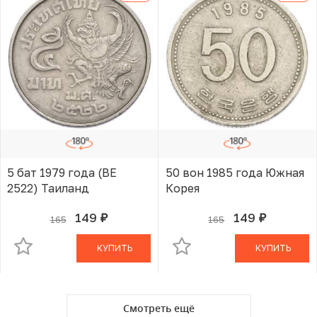
5 бат 1979 года (BE
50 вон 1985 года Южная
2522) Таиланд
Корея
149
149
165
165
руб.
руб.
В КОРЗИНЕ
В КОРЗИНЕ
КУПИТЬ
КУПИТЬ
Смотреть ещё