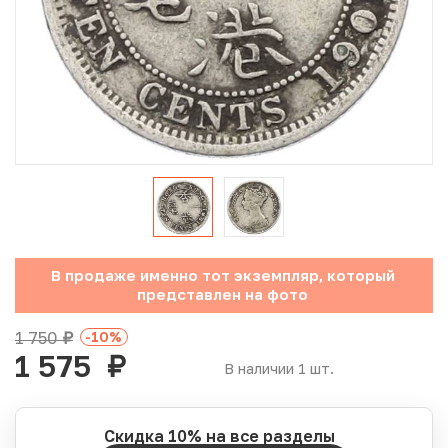
Юбилейные монеты Банка России (с 1999 года)
Памятные и инвестиционные монеты СССР и России
Иностранные монеты
Неофициальные выпуски монет (Unusual)
Античные и средневековые монеты
Наборы монет
В продаже именно тот экземпляр, который
представлен на фото
Инвестиционные монеты
1 750
-10
%
руб.
1 575
руб.
В наличии 1 шт.
Скидка 10% на все разделы