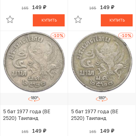
149
149
165
165
руб.
руб.
В КОРЗИНЕ
В КОРЗИНЕ
КУПИТЬ
КУПИТЬ
-10
%
-10
%
5 бат 1977 года (BE
5 бат 1977 года (BE
2520) Таиланд
2520) Таиланд
149
149
165
165
руб.
руб.
В КОРЗИНЕ
В КОРЗИНЕ