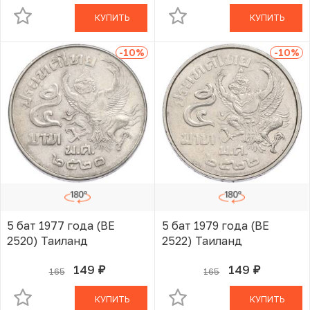
КУПИТЬ
КУПИТЬ
-10
%
-10
%
5 бат 1977 года (BE
5 бат 1979 года (BE
2520) Таиланд
2522) Таиланд
149
149
165
165
руб.
руб.
В КОРЗИНЕ
В КОРЗИНЕ
КУПИТЬ
КУПИТЬ