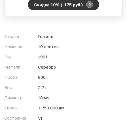
?
Скидка 10% (-175
руб.
)
Период действия акции:
Начало:
06.08.2026 00:00
Окончание:
07.08.2026 23:59
Страна
Гонконг
Время до окончания:
14
ч.
Номинал
10 центов
Год
1901
Металл
Серебро
Проба
800
Вес
2.7 г
Диаметр
18 мм
Тираж
7.758.000 шт.
Состояние
VF