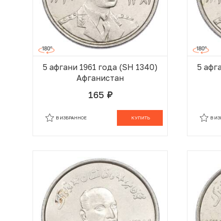
5 афгани 1961 года (SH 1340)
5 афг
Афганистан
165
руб.
В КОРЗИНЕ
В ИЗБРАННОЕ
КУПИТЬ
В И