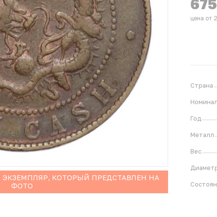
67
цена от 
Страна
Номина
Год
Металл
Вес
Диамет
 ЭКЗЕМПЛЯР, КОТОРЫЙ ПРЕДСТАВЛЕН НА
Состоя
ФОТО