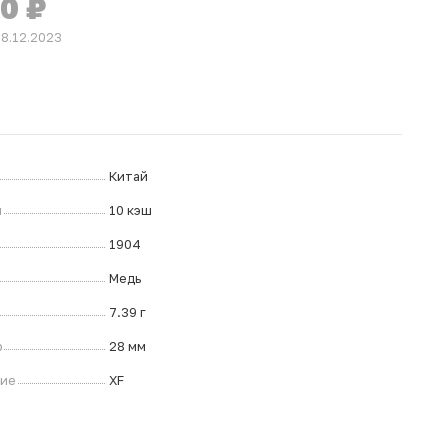
50
₽
28.12.2023
Китай
л
10 кэш
1904
Медь
7.39 г
р
28 мм
ние
XF