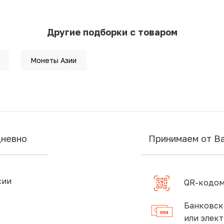
Другие подборки с товаром
Монеты Азии
дневно
Принимаем от В
сии
QR-кодом
Банковск
или элек