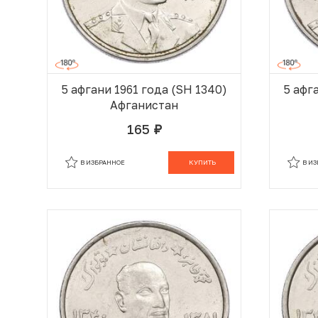
5 афгани 1961 года (SH 1340)
5 афг
Афганистан
165
руб.
В КОРЗИНЕ
В ИЗБРАННОЕ
КУПИТЬ
В И