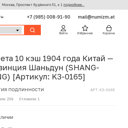
Москва, Проспект Будённого 51, к 1
подробнее...
+7 (985) 008-91-90
mail@numizm.at
ты
Войти
Избранное
Корзина
ета 10 кэш 1904 года Китай —
винция Шаньдун (SHANG-
G) [Артикул: K3-0165]
ТИЯ ПОДЛИННОСТИ
АРТ. K3-0165
ели:
259
Отложили:
1
АЛИЧИИ