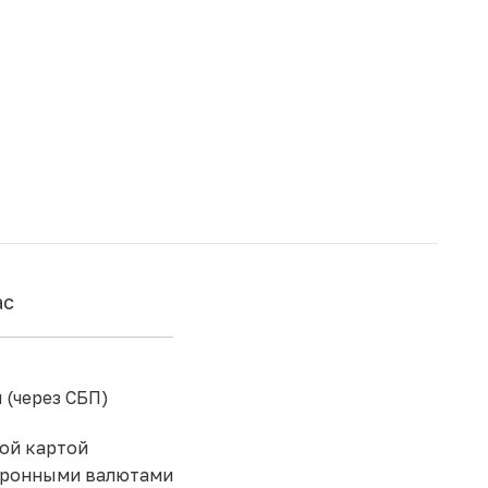
ас
 (через СБП)
ой картой
тронными валютами