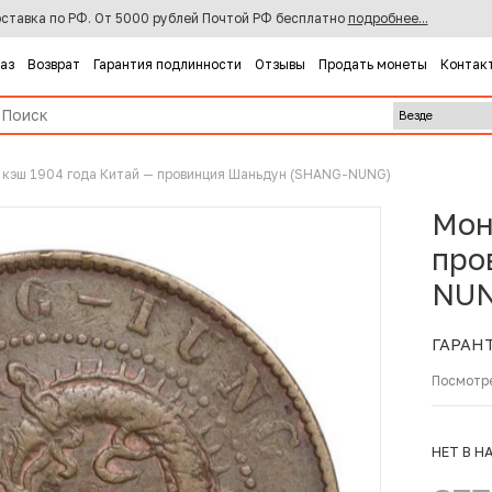
ставка по РФ. От 5000 рублей Почтой РФ бесплатно
подробнее...
каз
Возврат
Гарантия подлинности
Отзывы
Продать монеты
Контак
 кэш 1904 года Китай — провинция Шаньдун (SHANG-NUNG)
Мон
про
NUN
ГАРАН
Посмотр
НЕТ В Н