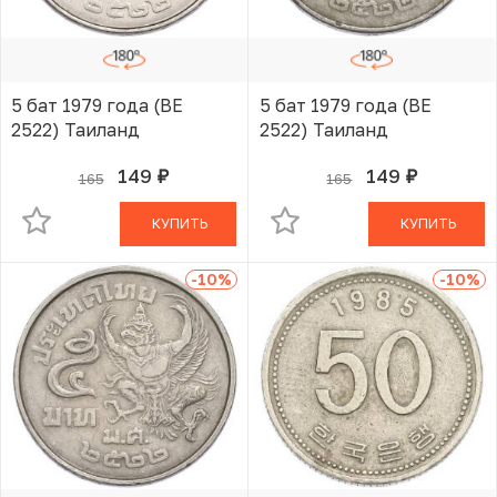
5 бат 1979 года (BE
5 бат 1979 года (BE
2522) Таиланд
2522) Таиланд
149
149
165
165
руб.
руб.
В КОРЗИНЕ
В КОРЗИНЕ
КУПИТЬ
КУПИТЬ
-10
%
-10
%