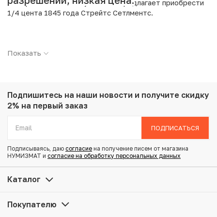
разрешении, низкая цена.
Интернет магазин «Нумизмат» предлагает приобрести
1/4 цента 1845 года Стрейтс Сетлментс.
Подробные характеристики товара:
Показать
Страна: Стрейтс Сетлментс
Номинал: 1/4 цента
Год: 1845
Металл: Медь
Вес: 2.44 г
Подпишитесь на наши новости
и получите скидку
Диаметр: 18 мм
2% на первый заказ
Тираж: 34.327.247
Состояние: XF
ПОДПИСАТЬСЯ
Подписываясь, даю
согласие
на получение писем от магазина
Купить 1/4 цента 1845 года Стрейтс Сетлментс по
НУМИЗМАТ и
согласие на обработку персональных данных
привлекательной цене можно в нашем интернет-
магазине — Вам достаточно оформить заказ на сайте.
Каталог
Все монеты, представленные в каталоге, находятся в
наличии на нашем складе.
Покупателю
Мы доставим Ваш заказ в любой регион России, кроме