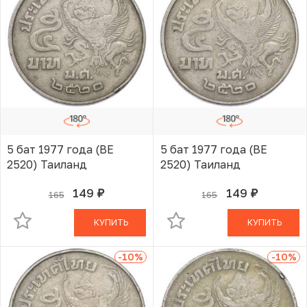
5 бат 1977 года (BE
5 бат 1977 года (BE
2520) Таиланд
2520) Таиланд
149
149
165
165
руб.
руб.
В КОРЗИНЕ
В КОРЗИНЕ
КУПИТЬ
КУПИТЬ
-10
%
-10
%