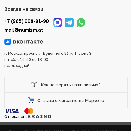
того, возможен самовывоз товара из офиса магазина.
Всегда на связи
Для вашего удобства представлены несколько способов
оплаты и доставки заказа. Все отправления надежно и
+7 (985) 008-91-90
тщательно упаковываются, что исключает возможность
mail@numizm.at
повреждения во время доставки.
г. Москва, проспект Будённого 51, к. 1, офис 3
пн-сб: с 10-00 до 18-00
вс: выходной
Как не терять наши письма?
Отзывы о магазине на Маркете
Отчеканено
©2015 — 2026 Интернет-магазин «NUMIZM.AT».
Все права