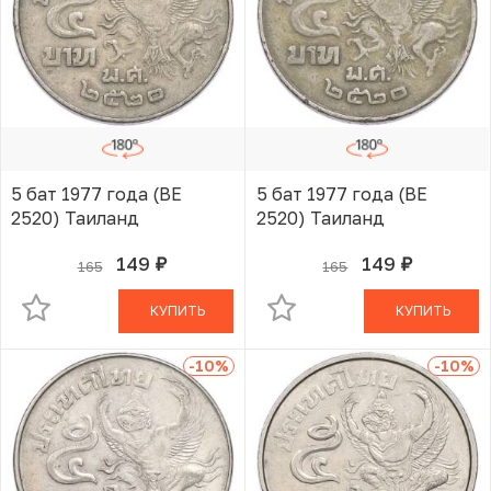
5 бат 1977 года (BE
5 бат 1977 года (BE
2520) Таиланд
2520) Таиланд
149
149
165
165
руб.
руб.
В КОРЗИНЕ
В КОРЗИНЕ
КУПИТЬ
КУПИТЬ
-10
%
-10
%