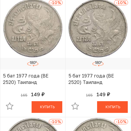
-10
%
-10
%
5 бат 1977 года (BE
5 бат 1977 года (BE
2520) Таиланд
2520) Таиланд
149
149
165
165
руб.
руб.
В КОРЗИНЕ
В КОРЗИНЕ
КУПИТЬ
КУПИТЬ
-10
%
-10
%