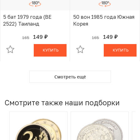
5 бат 1979 года (BE
50 вон 1985 года Южная
2522) Таиланд
Корея
149
149
165
165
руб.
руб.
В КОРЗИНЕ
В КОРЗИНЕ
КУПИТЬ
КУПИТЬ
Смотреть ещё
Смотрите также наши подборки