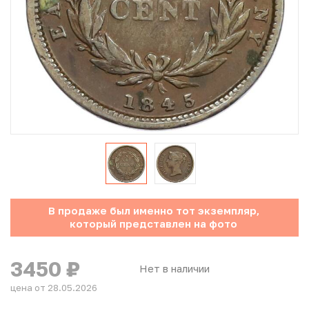
Юбилейные монеты Банка России (с 1999 года)
Памятные и инвестиционные монеты СССР и России
Иностранные монеты
Неофициальные выпуски монет (Unusual)
Античные и средневековые монеты
Наборы монет
В продаже был именно тот экземпляр,
Инвестиционные монеты
который представлен на фото
3450
₽
Нет в наличии
цена от 28.05.2026