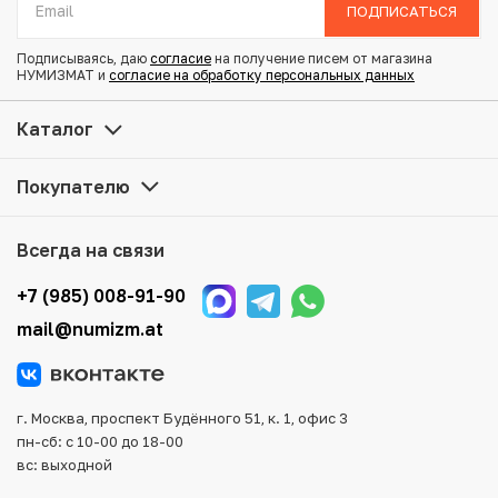
Диаметр: 15.1 мм
ПОДПИСАТЬСЯ
Состояние: VF
Подписываясь, даю
согласие
на получение писем от магазина
НУМИЗМАТ и
согласие на обработку персональных данных
Купить 5 копеек 1824 года СПБ ПД по привлекательной
цене можно в нашем интернет-магазине — Вам
Каталог
достаточно оформить заказ на сайте. Все монеты,
представленные в каталоге, находятся в наличии на
Покупателю
нашем складе.
Мы доставим Ваш заказ в любой регион России, кроме
Всегда на связи
того, возможен самовывоз товара из офиса магазина.
Для вашего удобства представлены несколько способов
+7 (985) 008-91-90
оплаты и доставки заказа. Все отправления надежно и
mail@numizm.at
тщательно упаковываются, что исключает возможность
повреждения во время доставки.
г. Москва, проспект Будённого 51, к. 1, офис 3
пн-сб: с 10-00 до 18-00
вс: выходной