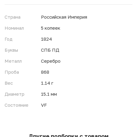
Страна
Российская Империя
Номинал
5 копеек
Год
1824
Буквы
СПБ ПД
Металл
Серебро
Проба
868
Вес
1.14 г
Диаметр
15.1 мм
Состояние
VF
Другие подборки с товаром