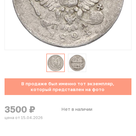
Юбилейные монеты Банка России (с 1999 года)
Памятные и инвестиционные монеты СССР и России
Иностранные монеты
Неофициальные выпуски монет (Unusual)
Античные и средневековые монеты
Наборы монет
В продаже был именно тот экземпляр,
который представлен на фото
Инвестиционные монеты
3500
₽
Нет в наличии
цена от 15.04.2026