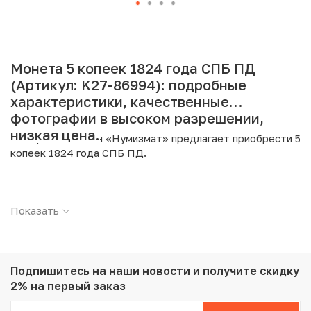
Монета 5 копеек 1824 года СПБ ПД
(Артикул: K27-86994): подробные
характеристики, качественные
фотографии в высоком разрешении,
низкая цена.
Интернет магазин «Нумизмат» предлагает приобрести 5
копеек 1824 года СПБ ПД.
Подробные характеристики товара:
Показать
Страна: Российская Империя
Номинал: 5 копеек
Год: 1824
Буквы: СПБ ПД
Металл: Серебро
Подпишитесь на наши новости
и получите скидку
Проба: 868
2% на первый заказ
Вес: 1.14 г