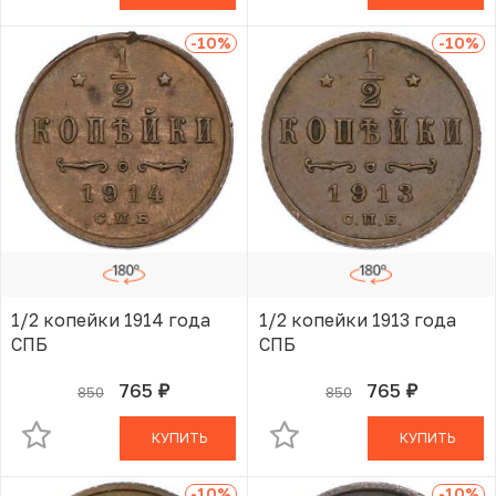
-10
%
-10
%
1/2 копейки 1914 года
1/2 копейки 1913 года
СПБ
СПБ
765
765
850
850
руб.
руб.
В КОРЗИНЕ
В КОРЗИНЕ
КУПИТЬ
КУПИТЬ
-10
%
-10
%