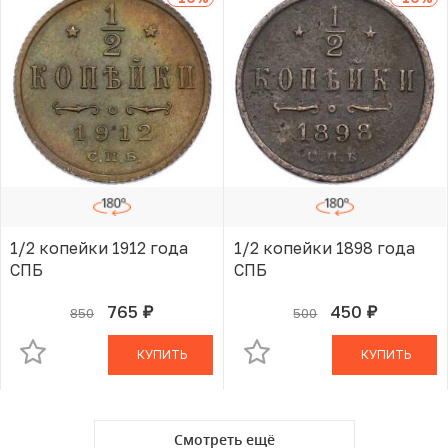
1/2 копейки 1912 года
1/2 копейки 1898 года
СПБ
СПБ
765
450
850
500
руб.
руб.
В КОРЗИНЕ
В КОРЗИНЕ
КУПИТЬ
КУПИТЬ
Смотреть ещё