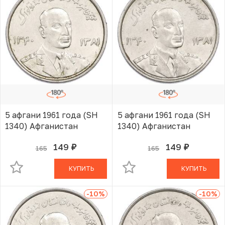
5 афгани 1961 года (SH
5 афгани 1961 года (SH
1340) Афганистан
1340) Афганистан
149
149
165
165
руб.
руб.
В КОРЗИНЕ
В КОРЗИНЕ
КУПИТЬ
КУПИТЬ
-10
%
-10
%