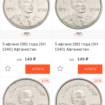
5 афгани 1961 года (SH
5 афгани 1961 года (SH
1340) Афганистан
1340) Афганистан
149
149
165
165
руб.
руб.
В КОРЗИНЕ
В КОРЗИНЕ
КУПИТЬ
КУПИТЬ
-10
%
-10
%