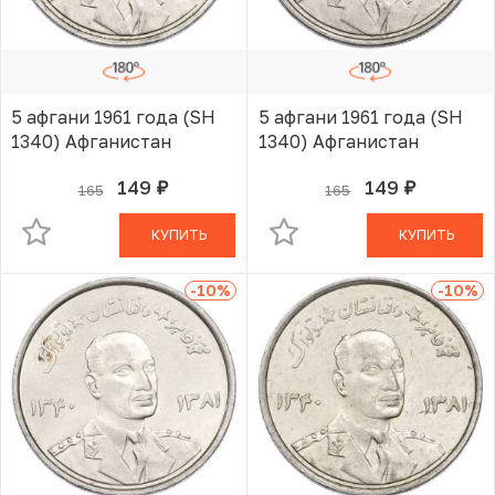
5 афгани 1961 года (SH
5 афгани 1961 года (SH
1340) Афганистан
1340) Афганистан
149
149
165
165
руб.
руб.
В КОРЗИНЕ
В КОРЗИНЕ
КУПИТЬ
КУПИТЬ
-10
%
-10
%