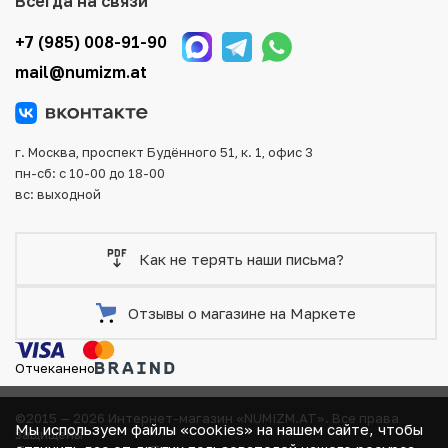
Всегда на связи
Для вашего удобства представлены несколько способов
оплаты и доставки заказа. Все отправления надежно и
+7 (985) 008-91-90
тщательно упаковываются, что исключает возможность
mail@numizm.at
повреждения во время доставки.
г. Москва, проспект Будённого 51, к. 1, офис 3
пн-сб: с 10-00 до 18-00
вс: выходной
Как не терять наши письма?
Отзывы о магазине на Маркете
Отчеканено
©2015 — 2026 Интернет-магазин «NUMIZM.AT».
Все права
Мы используем файлы «cookies» на нашем сайте, чтобы
защищены