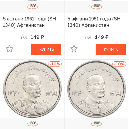
5 афгани 1961 года (SH
5 афгани 1961 года (SH
1340) Афганистан
1340) Афганистан
149
149
165
165
руб.
руб.
В КОРЗИНЕ
В КОРЗИНЕ
КУПИТЬ
КУПИТЬ
-10
%
-10
%