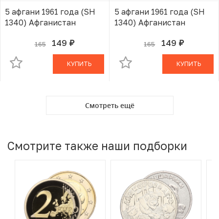
5 афгани 1961 года (SH
5 афгани 1961 года (SH
1340) Афганистан
1340) Афганистан
149
149
165
165
руб.
руб.
В КОРЗИНЕ
В КОРЗИНЕ
КУПИТЬ
КУПИТЬ
Смотреть ещё
Смотрите также наши подборки