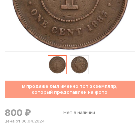
Юбилейные монеты Банка России (с 1999 года)
Памятные и инвестиционные монеты СССР и России
Иностранные монеты
Неофициальные выпуски монет (Unusual)
Античные и средневековые монеты
Наборы монет
В продаже был именно тот экземпляр,
который представлен на фото
Инвестиционные монеты
800
₽
Нет в наличии
цена от 06.04.2024