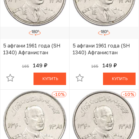
5 афгани 1961 года (SH
5 афгани 1961 года (SH
1340) Афганистан
1340) Афганистан
149
149
165
165
руб.
руб.
В КОРЗИНЕ
В КОРЗИНЕ
КУПИТЬ
КУПИТЬ
-10
%
-10
%