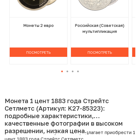
Монеты 2 евро
Российская (Советская)
мультипликация
ПОСМОТРЕТЬ
ПОСМОТРЕТЬ
Монета 1 цент 1883 года Стрейтс
Сетлметс (Артикул: K27-85323):
подробные характеристики,
качественные фотографии в высоком
разрешении, низкая цена.
Интернет магазин «Нумизмат» предлагает приобрести 1
цент 1883 года Стрейтс Сетлметс.