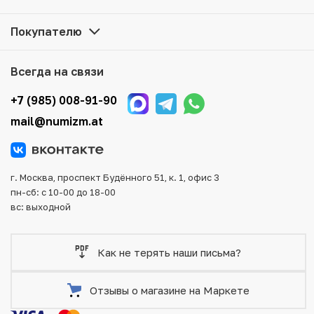
Все монеты, представленные в каталоге, находятся в
наличии на нашем складе.
Покупателю
Мы доставим Ваш заказ в любой регион России, кроме
того, возможен самовывоз товара из офиса магазина.
Всегда на связи
Для вашего удобства представлены несколько способов
оплаты и доставки заказа. Все отправления надежно и
+7 (985) 008-91-90
тщательно упаковываются, что исключает возможность
mail@numizm.at
повреждения во время доставки.
г. Москва, проспект Будённого 51, к. 1, офис 3
пн-сб: с 10-00 до 18-00
вс: выходной
Как не терять наши письма?
Отзывы о магазине на Маркете