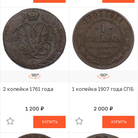
2 копейки 1761 года
1 копейка 1907 года СПБ
1 200
2 000
руб.
руб.
В КОРЗИНЕ
В КОРЗИНЕ
КУПИТЬ
КУПИТЬ