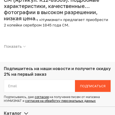
характеристики, качественные
фотографии в высоком разрешении,
низкая цена.
Интернет магазин «Нумизмат» предлагает приобрести
2 копейки серебром 1845 года СМ.
Подробные характеристики товара:
Показать
Страна: Российская Империя
Номинал: 2 копейки
Год: 1845
Буквы: СМ
Металл: Медь
Подпишитесь на наши новости
и получите скидку
Вес: 22.56 г
2% на первый заказ
Диаметр: 32.5 мм
Состояние: VF
ПОДПИСАТЬСЯ
Подписываясь, даю
согласие
на получение писем от магазина
Купить 2 копейки серебром 1845 года СМ по
НУМИЗМАТ и
согласие на обработку персональных данных
привлекательной цене можно в нашем интернет-
магазине — Вам достаточно оформить заказ на сайте.
Каталог