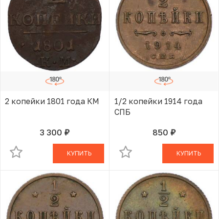
2 копейки 1801 года КМ
1/2 копейки 1914 года
СПБ
3 300
850
руб.
руб.
В КОРЗИНЕ
В КОРЗИНЕ
КУПИТЬ
КУПИТЬ