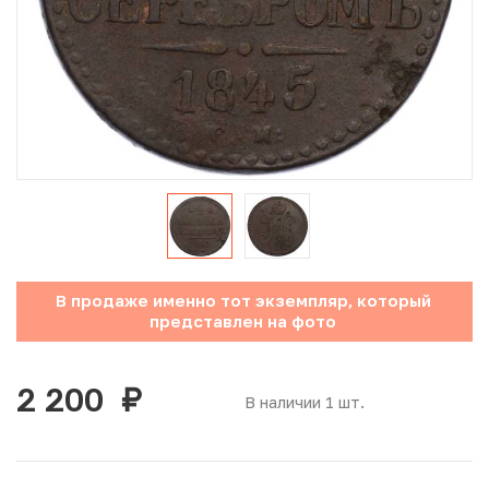
Юбилейные монеты Банка России (с 1999 года)
Памятные и инвестиционные монеты СССР и России
Иностранные монеты
Неофициальные выпуски монет (Unusual)
Античные и средневековые монеты
Наборы монет
В продаже именно тот экземпляр, который
представлен на фото
Инвестиционные монеты
2 200
руб.
В наличии 1 шт.