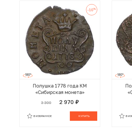
%
-10
Полушка 1778 года КМ
По
«Сибирская монета»
«
2 970
3 300
руб.
В КОРЗИНЕ
В ИЗБРАННОЕ
КУПИТЬ
В И