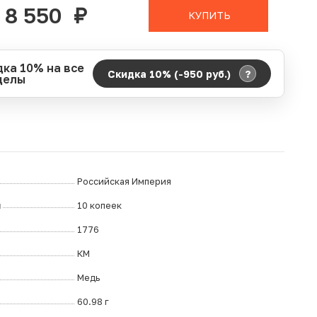
8 550
руб.
КУПИТЬ
дка 10% на все
?
Скидка 10% (-950
руб.
)
делы
д действия акции:
о:
06.08.2026 00:00
ание:
07.08.2026 23:59
ремя до окончания:
20
дн.
ч.
Российская Империя
л
10 копеек
1776
КМ
Медь
60.98 г