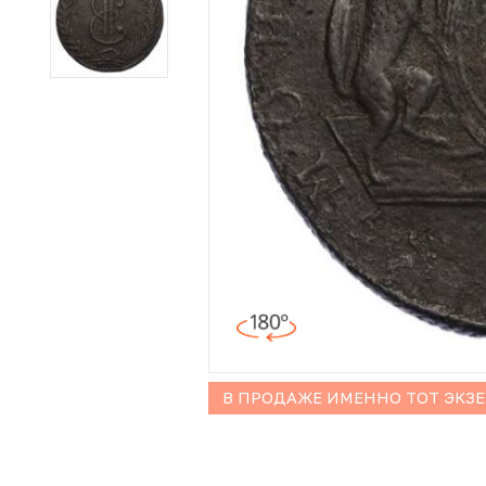
Иностранные монеты
Неофициальные выпуски монет (Unusual)
Античные и средневековые монеты
Наборы монет
Инвестиционные монеты
В ПРОДАЖЕ ИМЕННО ТОТ ЭКЗ