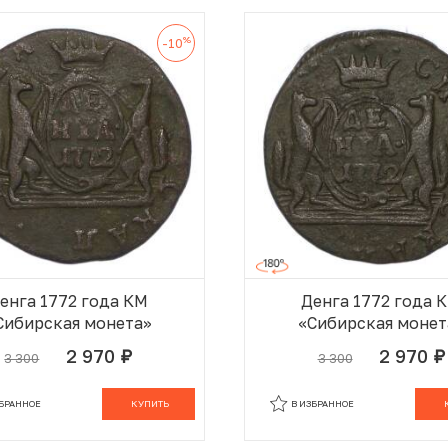
%
-10
енга 1772 года КМ
Денга 1772 года 
Сибирская монета»
«Сибирская монет
2 970
2 970
3 300
3 300
руб.
руб.
В КОРЗИНЕ
В
ЗБРАННОЕ
КУПИТЬ
В ИЗБРАННОЕ