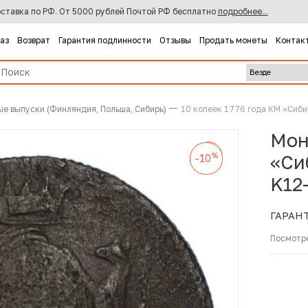
ставка по РФ. От 5000 рублей Почтой РФ бесплатно
подробнее...
каз
Возврат
Гарантия подлинности
Отзывы
Продать монеты
Контак
ые выпуски (Финляндия, Польша, Сибирь)
10 копеек 1776 года КМ «Сиб
Мон
%
-10
%
%
«Си
-10
-10
K12
ГАРАН
Посмотр