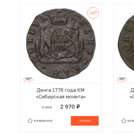
%
-10
Денга 1776 года КМ
Д
«Сибирская монета»
«
2 970
3 300
руб.
В КОРЗИНЕ
В ИЗБРАННОЕ
КУПИТЬ
В И