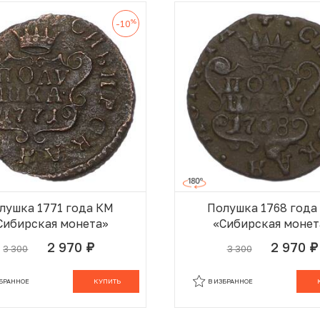
%
-10
лушка 1771 года КМ
Полушка 1768 года
Сибирская монета»
«Сибирская монет
2 970
2 970
3 300
3 300
руб.
руб.
В КОРЗИНЕ
В
ЗБРАННОЕ
КУПИТЬ
В ИЗБРАННОЕ