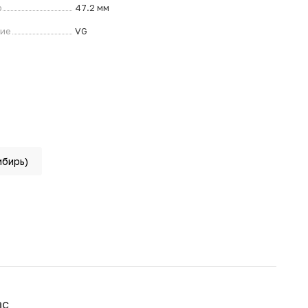
р
47.2 мм
ние
VG
ибирь)
ас