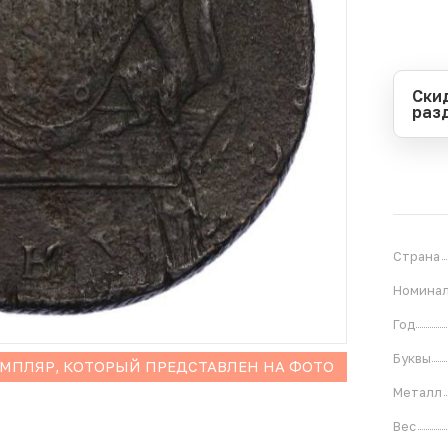
Ски
раз
Перио
Начал
Оконч
В
1
Страна
Номина
Год
Буквы
ЕМПЛЯР, КОТОРЫЙ ПРЕДСТАВЛЕН НА ФОТО
Металл
Вес