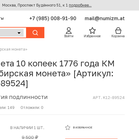
Москва, Проспект Будённого 51, к 1
подробнее...
+7 (985) 008-91-90
mail@numizm.at
ты
Войти
Избранное
Корзина
ирская монета»
ета 10 копеек 1776 года КМ
бирская монета» [Артикул:
-89524]
ТИЯ ПОДЛИННОСТИ
АРТ. K12-89524
ели:
149
Отложили:
0
В ИЗБРАННОМ
В НАЛИЧИИ 1 ШТ.
В ИЗБРАННОЕ
В КОРЗИНЕ
9 500
руб.