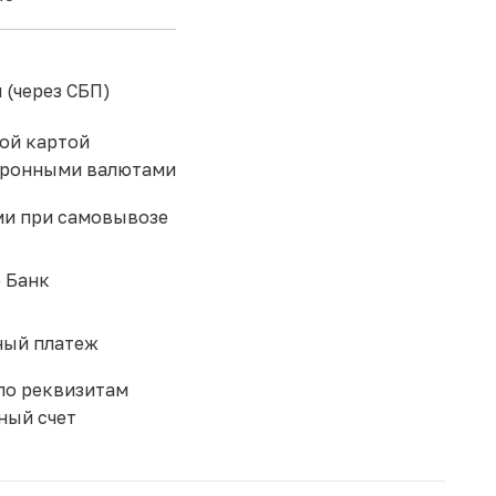
 (через СБП)
ой картой
тронными валютами
и при самовывозе
 Банк
ый платеж
по реквизитам
ный счет