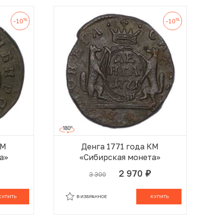
%
%
-10
-10
КМ
Денга 1771 года КМ
а»
«Сибирская монета»
2 970
3 300
руб.
 КОРЗИНЕ
В КОРЗИНЕ
КУПИТЬ
В ИЗБРАННОЕ
КУПИТЬ