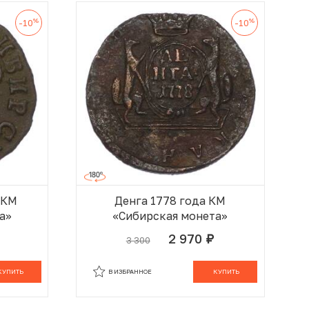
%
%
-10
-10
 КМ
Денга 1778 года КМ
а»
«Сибирская монета»
2 970
3 300
руб.
 КОРЗИНЕ
В КОРЗИНЕ
КУПИТЬ
В ИЗБРАННОЕ
КУПИТЬ