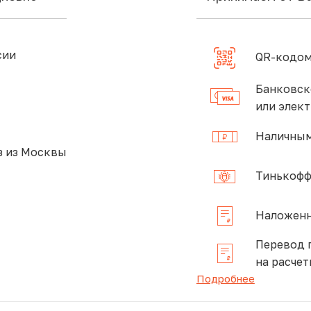
сии
QR-кодом
Банковск
или элек
Наличным
 из Москвы
Тинькофф
Наложенн
Перевод 
на расчет
Подробнее