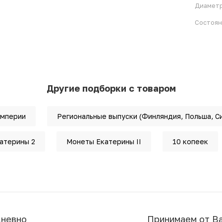
Диамет
Состоя
Другие подборки с товаром
империи
Региональные выпуски (Финляндия, Польша, С
атерины 2
Монеты Екатерины II
10 копеек
дневно
Принимаем от В