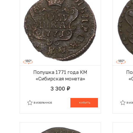
Полушка 1771 года КМ
По
«Сибирская монета»
«
3 300
руб.
В КОРЗИНЕ
В ИЗБРАННОЕ
КУПИТЬ
В И