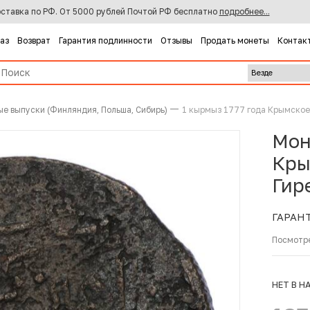
ставка по РФ. От 5000 рублей Почтой РФ бесплатно
подробнее...
каз
Возврат
Гарантия подлинности
Отзывы
Продать монеты
Контак
ые выпуски (Финляндия, Польша, Сибирь)
1 кырмыз 1777 года Крымское 
Мон
Кры
Гир
ГАРАН
Посмотр
НЕТ В Н