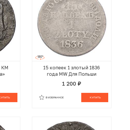
а КМ
15 копеек 1 злотый 1836
а»
года MW Для Польши
1 200
руб.
 КОРЗИНЕ
В КОРЗИНЕ
КУПИТЬ
В ИЗБРАННОЕ
КУПИТЬ