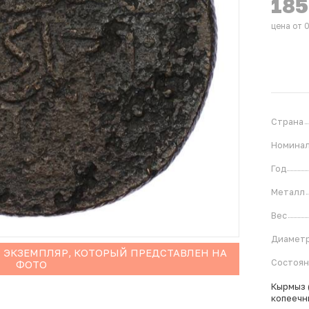
18
цена от 
Страна
Номина
Год
Металл
Вес
Диамет
 ЭКЗЕМПЛЯР, КОТОРЫЙ ПРЕДСТАВЛЕН НА
Состоя
ФОТО
Кырмыз (
копеечн