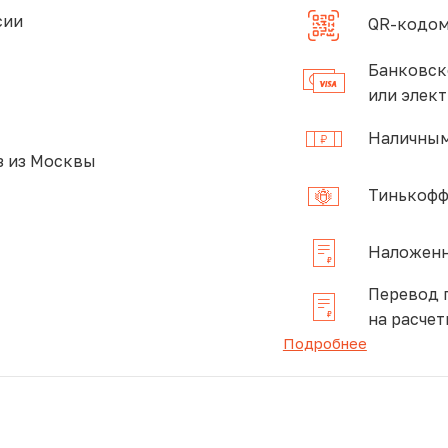
сии
QR-кодом
Банковск
или элек
Наличным
 из Москвы
Тинькофф
Наложенн
Перевод 
на расчет
Подробнее