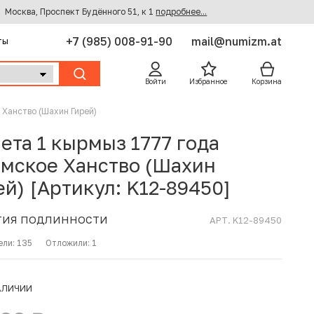
Москва, Проспект Будённого 51, к 1
подробнее...
+7 (985) 008-91-90
mail@numizm.at
ты
Войти
Избранное
Корзина
Ханство (Шахин Гирей)
ета 1 кырмыз 1777 года
мское Ханство (Шахин
ей) [Артикул: K12-89450]
ТИЯ ПОДЛИННОСТИ
АРТ. K12-89450
ели:
135
Отложили:
1
АЛИЧИИ